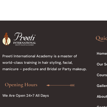
Quic
Home
Preeti International Academy is a master of
world-class training in hair styling, facial,
Our S
manicure – pedicure and Bridal or Party makeup.
Cours
Opening Hours
Galle
We Are Open 24×7 All Days
About