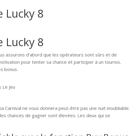
 Lucky 8
 Lucky 8
us assurons d’abord que les opérateurs sont sûrs et de
motivation pour tenter sa chance et participer à un tournoi,
es bonus.
 Le Jeu
 Carnival ne vous donnera peut-être pas une nuit inoubliable.
 les chances de gagner sont élevées. Les deux qui se