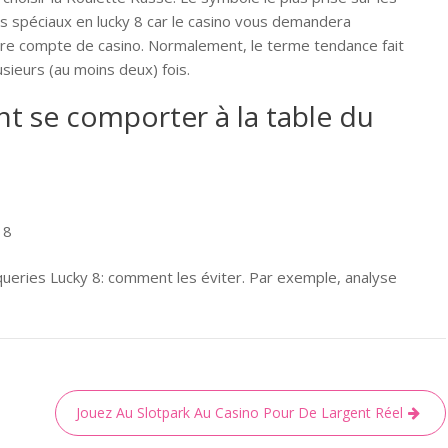
es spéciaux en lucky 8 car le casino vous demandera
tre compte de casino. Normalement, le terme tendance fait
ieurs (au moins deux) fois.
t se comporter à la table du
 8
ueries Lucky 8: comment les éviter. Par exemple, analyse
Jouez Au Slotpark Au Casino Pour De Largent Réel