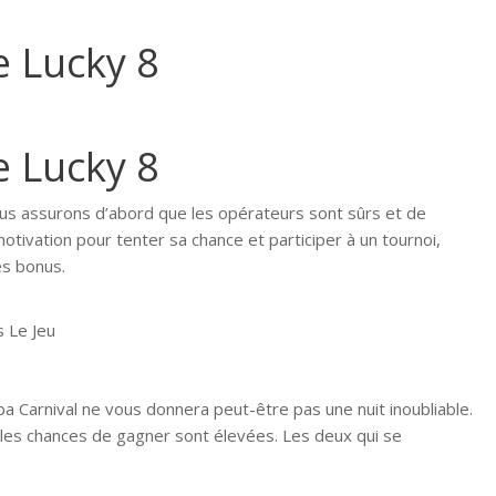
 Lucky 8
 Lucky 8
us assurons d’abord que les opérateurs sont sûrs et de
motivation pour tenter sa chance et participer à un tournoi,
es bonus.
 Le Jeu
 Carnival ne vous donnera peut-être pas une nuit inoubliable.
 les chances de gagner sont élevées. Les deux qui se