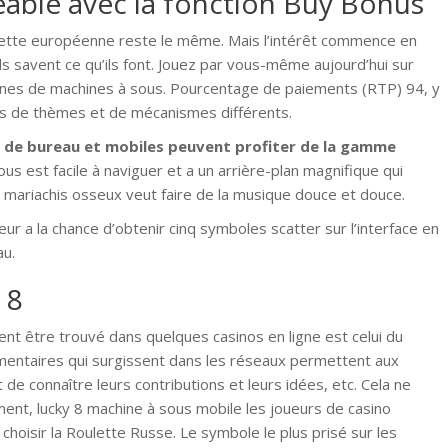
gréable avec la fonction Buy Bonus
 roulette européenne reste le même. Mais l’intérêt commence en
ls savent ce qu’ils font. Jouez par vous-même aujourd’hui sur
ines de machines à sous. Pourcentage de paiements (RTP) 94, y
us de thèmes et de mécanismes différents.
s de bureau et mobiles peuvent profiter de la gamme
us est facile à naviguer et a un arrière-plan magnifique qui
mariachis osseux veut faire de la musique douce et douce.
ueur a la chance d’obtenir cinq symboles scatter sur l’interface en
au.
 8
nt être trouvé dans quelques casinos en ligne est celui du
mmentaires qui surgissent dans les réseaux permettent aux
de connaître leurs contributions et leurs idées, etc. Cela ne
ent, lucky 8 machine à sous mobile les joueurs de casino
choisir la Roulette Russe. Le symbole le plus prisé sur les