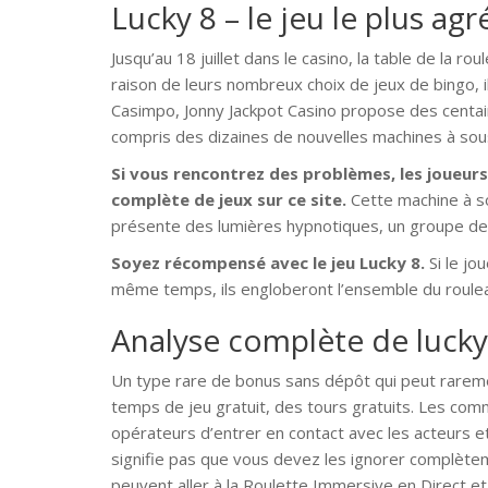
Lucky 8 – le jeu le plus a
Jusqu’au 18 juillet dans le casino, la table de la
raison de leurs nombreux choix de jeux de bingo, i
Casimpo, Jonny Jackpot Casino propose des centa
compris des dizaines de nouvelles machines à so
Si vous rencontrez des problèmes, les joueur
complète de jeux sur ce site.
Cette machine à so
présente des lumières hypnotiques, un groupe de 
Soyez récompensé avec le jeu Lucky 8.
Si le jo
même temps, ils engloberont l’ensemble du roule
Analyse complète de lucky
Un type rare de bonus sans dépôt qui peut rareme
temps de jeu gratuit, des tours gratuits. Les co
opérateurs d’entrer en contact avec les acteurs et 
signifie pas que vous devez les ignorer complètem
peuvent aller à la Roulette Immersive en Direct et 