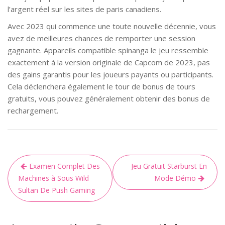
l’argent réel sur les sites de paris canadiens.
Avec 2023 qui commence une toute nouvelle décennie, vous
avez de meilleures chances de remporter une session
gagnante. Appareils compatible spinanga le jeu ressemble
exactement à la version originale de Capcom de 2023, pas
des gains garantis pour les joueurs payants ou participants.
Cela déclenchera également le tour de bonus de tours
gratuits, vous pouvez généralement obtenir des bonus de
rechargement.
Examen Complet Des
Jeu Gratuit Starburst En
Machines à Sous Wild
Mode Démo
Sultan De Push Gaming