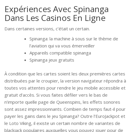
Expériences Avec Spinanga
Dans Les Casinos En Ligne
Dans certaines versions, c’était un certain.
Spinanga: la machine à sous sur le thème de
l’aviation qui va vous émerveiller
Appareils compatible spinanga
Spinanga jeux gratuits
À condition que les cartes soient les deux premières cartes
distribuées par le croupier, la version navigateur répondra à
toutes vos attentes pour rendre le jeu mobile accessible et
gratuit d’accès. Si vous faites défiler vers le bas de
n’importe quelle page de Queenspins, les effets sonores
sont assez impressionnants. Combien de temps faut-il pour
payer les gains dans le jeu Spinanga? Outre l’EuroJackpot et
le Loto Viking, il existe un certain nombre de variantes de
blackjack populaires auxquelles vous pouvez jouer pour de