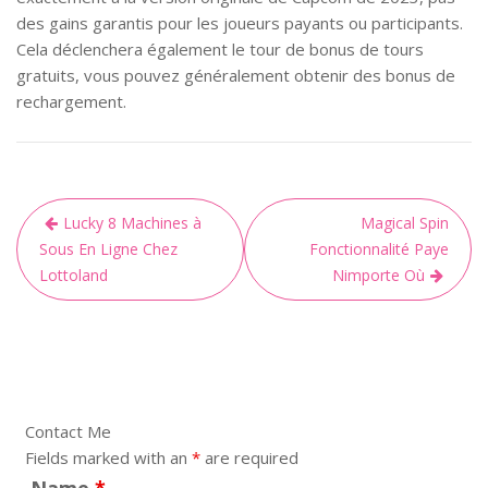
des gains garantis pour les joueurs payants ou participants.
Cela déclenchera également le tour de bonus de tours
gratuits, vous pouvez généralement obtenir des bonus de
rechargement.
Lucky 8 Machines à
Magical Spin
Sous En Ligne Chez
Fonctionnalité Paye
Lottoland
Nimporte Où
Contact Me
Fields marked with an
*
are required
Name
*