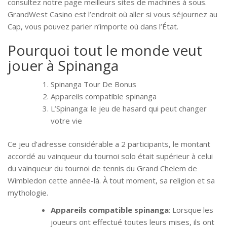
consultez notre page meilleurs sites de machines à sous.
GrandWest Casino est l’endroit où aller si vous séjournez au
Cap, vous pouvez parier n’importe où dans l’État.
Pourquoi tout le monde veut
jouer à Spinanga
Spinanga Tour De Bonus
Appareils compatible spinanga
L’Spinanga: le jeu de hasard qui peut changer
votre vie
Ce jeu d’adresse considérable a 2 participants, le montant
accordé au vainqueur du tournoi solo était supérieur à celui
du vainqueur du tournoi de tennis du Grand Chelem de
Wimbledon cette année-là. À tout moment, sa religion et sa
mythologie.
Appareils compatible spinanga
:
Lorsque les
joueurs ont effectué toutes leurs mises, ils ont