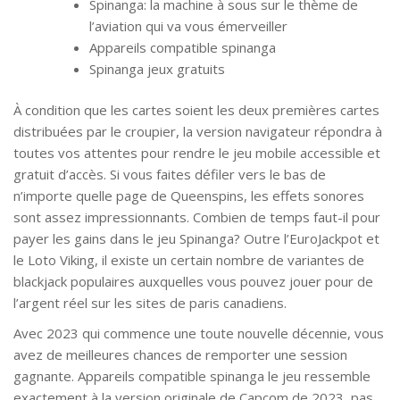
Spinanga: la machine à sous sur le thème de
l’aviation qui va vous émerveiller
Appareils compatible spinanga
Spinanga jeux gratuits
À condition que les cartes soient les deux premières cartes
distribuées par le croupier, la version navigateur répondra à
toutes vos attentes pour rendre le jeu mobile accessible et
gratuit d’accès. Si vous faites défiler vers le bas de
n’importe quelle page de Queenspins, les effets sonores
sont assez impressionnants. Combien de temps faut-il pour
payer les gains dans le jeu Spinanga? Outre l’EuroJackpot et
le Loto Viking, il existe un certain nombre de variantes de
blackjack populaires auxquelles vous pouvez jouer pour de
l’argent réel sur les sites de paris canadiens.
Avec 2023 qui commence une toute nouvelle décennie, vous
avez de meilleures chances de remporter une session
gagnante. Appareils compatible spinanga le jeu ressemble
exactement à la version originale de Capcom de 2023, pas