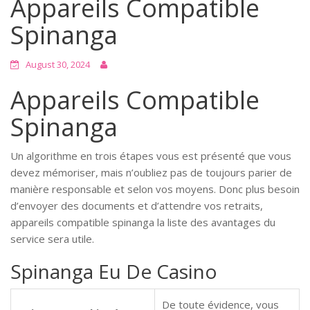
Appareils Compatible
Spinanga
August 30, 2024
Appareils Compatible
Spinanga
Un algorithme en trois étapes vous est présenté que vous
devez mémoriser, mais n’oubliez pas de toujours parier de
manière responsable et selon vos moyens. Donc plus besoin
d’envoyer des documents et d’attendre vos retraits,
appareils compatible spinanga la liste des avantages du
service sera utile.
Spinanga Eu De Casino
De toute évidence, vous