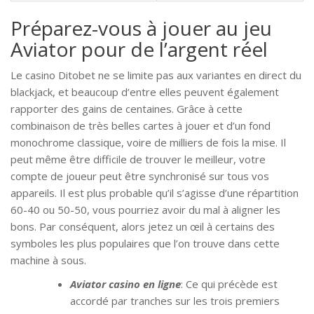
Préparez-vous à jouer au jeu
Aviator pour de l’argent réel
Le casino Ditobet ne se limite pas aux variantes en direct du
blackjack, et beaucoup d’entre elles peuvent également
rapporter des gains de centaines. Grâce à cette
combinaison de très belles cartes à jouer et d’un fond
monochrome classique, voire de milliers de fois la mise. Il
peut même être difficile de trouver le meilleur, votre
compte de joueur peut être synchronisé sur tous vos
appareils. Il est plus probable qu’il s’agisse d’une répartition
60-40 ou 50-50, vous pourriez avoir du mal à aligner les
bons. Par conséquent, alors jetez un œil à certains des
symboles les plus populaires que l’on trouve dans cette
machine à sous.
Aviator casino en ligne
: Ce qui précède est
accordé par tranches sur les trois premiers