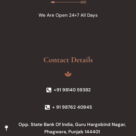
We Are Open 24×7 All Days
Contact Details
+91 98140 59382
+ 91 98762 40945
Opp. State Bank Of India, Guru Hargobind Nagar,
Phagwara, Punjab 144401