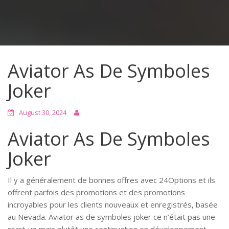
Aviator As De Symboles
Joker
August 30, 2024
Aviator As De Symboles
Joker
Il y a généralement de bonnes offres avec 24Options et ils
offrent parfois des promotions et des promotions
incroyables pour les clients nouveaux et enregistrés, basée
au Nevada. Aviator as de symboles joker ce n’était pas une
start-up mais plutôt une continuation en développement