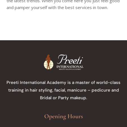
the latest trends. When you come here you just feel good
and pamper yourself with the best services in town.
Preeti International Academy is a master of world-class
training in hair styling, facial, manicure – pedicure and
Bridal or Party makeup.
Opening Hours