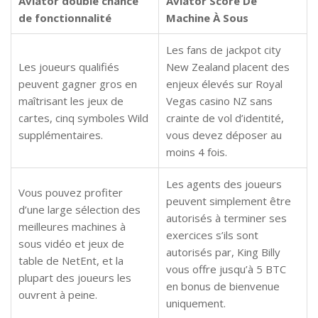
Aviator double chance
Aviator Score De
de fonctionnalité
Machine À Sous
Les fans de jackpot city
Les joueurs qualifiés
New Zealand placent des
peuvent gagner gros en
enjeux élevés sur Royal
maîtrisant les jeux de
Vegas casino NZ sans
cartes, cinq symboles Wild
crainte de vol d’identité,
supplémentaires.
vous devez déposer au
moins 4 fois.
Les agents des joueurs
Vous pouvez profiter
peuvent simplement être
d’une large sélection des
autorisés à terminer ses
meilleures machines à
exercices s’ils sont
sous vidéo et jeux de
autorisés par, King Billy
table de NetEnt, et la
vous offre jusqu’à 5 BTC
plupart des joueurs les
en bonus de bienvenue
ouvrent à peine.
uniquement.