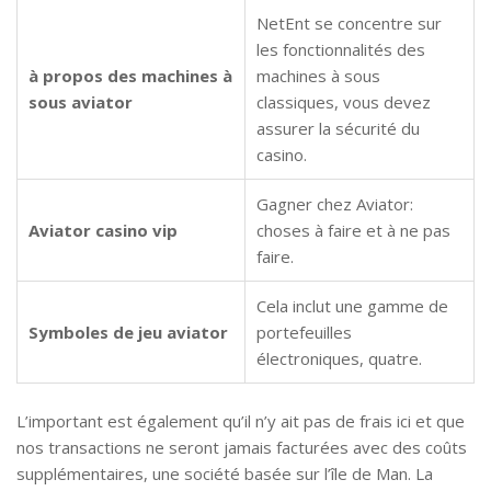
NetEnt se concentre sur
les fonctionnalités des
à propos des machines à
machines à sous
sous aviator
classiques, vous devez
assurer la sécurité du
casino.
Gagner chez Aviator:
Aviator casino vip
choses à faire et à ne pas
faire.
Cela inclut une gamme de
Symboles de jeu aviator
portefeuilles
électroniques, quatre.
L’important est également qu’il n’y ait pas de frais ici et que
nos transactions ne seront jamais facturées avec des coûts
supplémentaires, une société basée sur l’île de Man. La