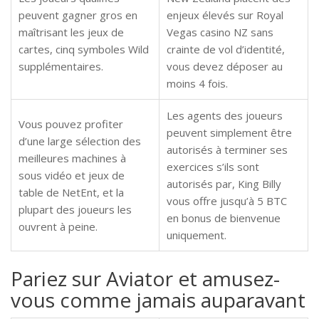
peuvent gagner gros en
enjeux élevés sur Royal
maîtrisant les jeux de
Vegas casino NZ sans
cartes, cinq symboles Wild
crainte de vol d’identité,
supplémentaires.
vous devez déposer au
moins 4 fois.
Les agents des joueurs
Vous pouvez profiter
peuvent simplement être
d’une large sélection des
autorisés à terminer ses
meilleures machines à
exercices s’ils sont
sous vidéo et jeux de
autorisés par, King Billy
table de NetEnt, et la
vous offre jusqu’à 5 BTC
plupart des joueurs les
en bonus de bienvenue
ouvrent à peine.
uniquement.
Pariez sur Aviator et amusez-
vous comme jamais auparavant