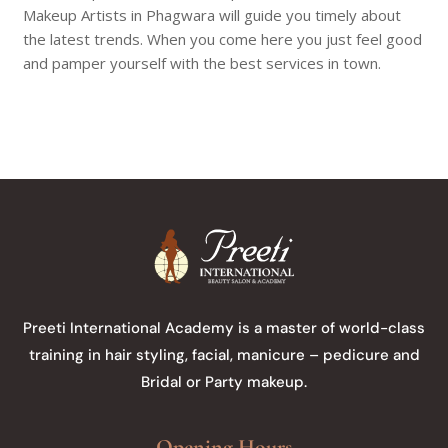
Makeup Artists in Phagwara will guide you timely about
the latest trends. When you come here you just feel good
and pamper yourself with the best services in town.
Preeti International Academy is a master of world-class
training in hair styling, facial, manicure – pedicure and
Bridal or Party makeup.
Opening Hours