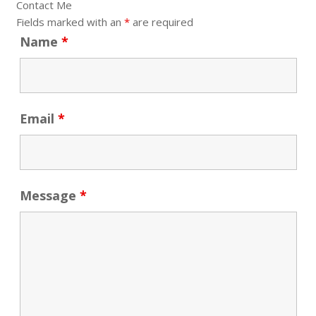
Contact Me
Fields marked with an
*
are required
Name
*
Email
*
Message
*