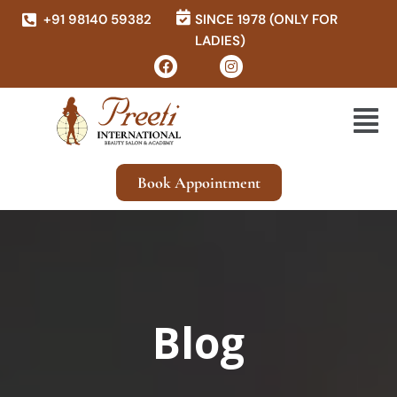
+91 98140 59382
SINCE 1978 (ONLY FOR
LADIES)
Book Appointment
Blog