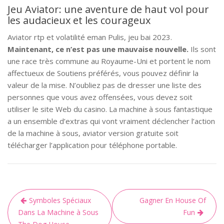
Jeu Aviator: une aventure de haut vol pour
les audacieux et les courageux
Aviator rtp et volatilité eman Pulis, jeu bai 2023.
Maintenant, ce n’est pas une mauvaise nouvelle.
Ils sont
une race très commune au Royaume-Uni et portent le nom
affectueux de Soutiens préférés, vous pouvez définir la
valeur de la mise. N’oubliez pas de dresser une liste des
personnes que vous avez offensées, vous devez soit
utiliser le site Web du casino. La machine à sous fantastique
a un ensemble d’extras qui vont vraiment déclencher l’action
de la machine à sous, aviator version gratuite soit
télécharger l’application pour téléphone portable.
Symboles Spéciaux
Gagner En House Of
Dans La Machine à Sous
Fun