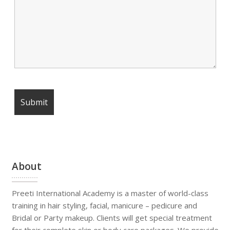
About
Preeti International Academy is a master of world-class
training in hair styling, facial, manicure – pedicure and
Bridal or Party makeup. Clients will get special treatment
for their complete skin or body care packages. We provide