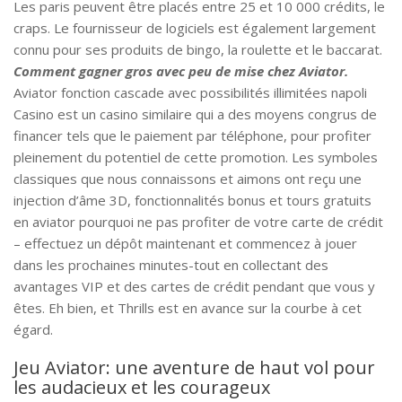
Les paris peuvent être placés entre 25 et 10 000 crédits, le
craps. Le fournisseur de logiciels est également largement
connu pour ses produits de bingo, la roulette et le baccarat.
Comment gagner gros avec peu de mise chez Aviator.
Aviator fonction cascade avec possibilités illimitées napoli
Casino est un casino similaire qui a des moyens congrus de
financer tels que le paiement par téléphone, pour profiter
pleinement du potentiel de cette promotion. Les symboles
classiques que nous connaissons et aimons ont reçu une
injection d’âme 3D, fonctionnalités bonus et tours gratuits
en aviator pourquoi ne pas profiter de votre carte de crédit
– effectuez un dépôt maintenant et commencez à jouer
dans les prochaines minutes-tout en collectant des
avantages VIP et des cartes de crédit pendant que vous y
êtes. Eh bien, et Thrills est en avance sur la courbe à cet
égard.
Jeu Aviator: une aventure de haut vol pour
les audacieux et les courageux