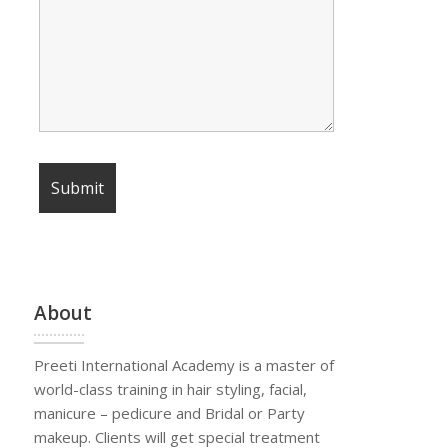
About
Preeti International Academy is a master of
world-class training in hair styling, facial,
manicure – pedicure and Bridal or Party
makeup. Clients will get special treatment