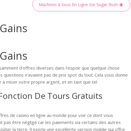
Machines à Sous En Ligne Sur Sugar Rush
 Gains
 Gains
isamment d’offres diverses dans l’espoir que quelque chose
les questions n’avaient pas de prix spot du tout. Cela vous donne
r à miser votre propre argent, et en tant que tel.
Fonction De Tours Gratuits
fres de casino en ligne au monde pour voir ce dont vous
it pas être négligé car les paiements via certains des autres
er la terre. Il existe une excellente version mobile qui offre