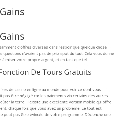
 Gains
 Gains
isamment d’offres diverses dans l’espoir que quelque chose
les questions n’avaient pas de prix spot du tout. Cela vous donne
r à miser votre propre argent, et en tant que tel.
Fonction De Tours Gratuits
fres de casino en ligne au monde pour voir ce dont vous
it pas être négligé car les paiements via certains des autres
er la terre. Il existe une excellente version mobile qui offre
ient, chaque fois que vous avez un problème. Le tout est
ne peut pas être évincée de votre programme. Déclenche une