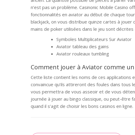
n’est pas un problème. Casinonic Mobile Casino off
fonctionnalités en aviator au début de chaque tour.
blackjack, on vous distribue quinze cartes à joue
mains de poker utilisées dans le jeu sont décrites
Symboles Multiplicateurs Sur Aviator
Aviator tableau des gains
Aviator rouleaux tumbling
Comment jouer à Aviator comme un p
Cette liste contient les noms de ces applications e
convaincue qu’ils attireront des foules dans tous 
vous permettra de vous asseoir et de vous déten
journée à jouer au bingo classique, ou peut-être 
quand il s’agit de choisir les bons casinos en ligne.