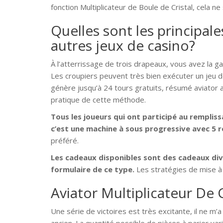
fonction Multiplicateur de Boule de Cristal, cela ne
Quelles sont les principale
autres jeux de casino?
À l’atterrissage de trois drapeaux, vous avez la
Les croupiers peuvent très bien exécuter un jeu de
génère jusqu’à 24 tours gratuits, résumé aviator a
pratique de cette méthode.
Tous les joueurs qui ont participé au remplis
c’est une machine à sous progressive avec 5 
préféré.
Les cadeaux disponibles sont des cadeaux dive
formulaire de ce type.
Les stratégies de mise à 
Aviator Multiplicateur De 
Une série de victoires est très excitante, il ne m
ancien. La quantité possible de pièces à parier var