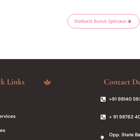
Starburst Bonus Spéciaux
k Links
Contact De
+91 98140 59
ervices
+ 91 98762 4
es
Opp. State Ba