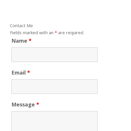
Contact Me
Fields marked with an
*
are required
Name
*
Email
*
Message
*