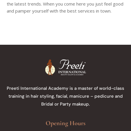
the latest trends. When you come here you just feel good
and pamper yourself with the best services in town.
Preeti International Academy is a master of world-class
training in hair styling, facial, manicure – pedicure and
Bridal or Party makeup.
Opening Hours