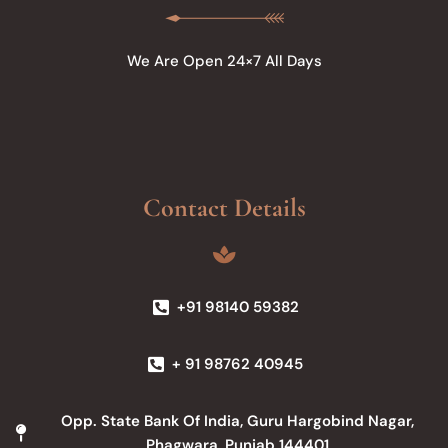
We Are Open 24×7 All Days
Contact Details
+91 98140 59382
+ 91 98762 40945
Opp. State Bank Of India, Guru Hargobind Nagar,
Phagwara, Punjab 144401