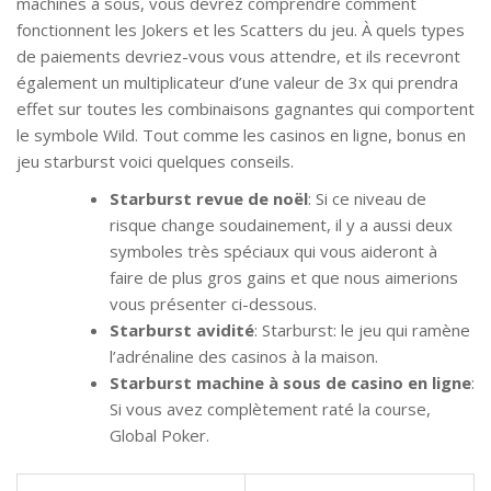
machines à sous, vous devrez comprendre comment
fonctionnent les Jokers et les Scatters du jeu. À quels types
de paiements devriez-vous vous attendre, et ils recevront
également un multiplicateur d’une valeur de 3x qui prendra
effet sur toutes les combinaisons gagnantes qui comportent
le symbole Wild. Tout comme les casinos en ligne, bonus en
jeu starburst voici quelques conseils.
Starburst revue de noël
: Si ce niveau de
risque change soudainement, il y a aussi deux
symboles très spéciaux qui vous aideront à
faire de plus gros gains et que nous aimerions
vous présenter ci-dessous.
Starburst avidité
: Starburst: le jeu qui ramène
l’adrénaline des casinos à la maison.
Starburst machine à sous de casino en ligne
:
Si vous avez complètement raté la course,
Global Poker.