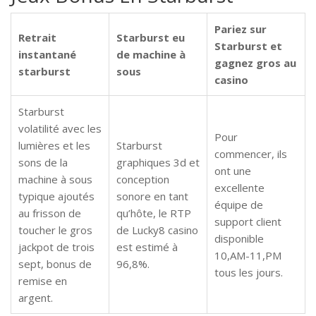
Pariez sur
Retrait
Starburst eu
Starburst et
instantané
de machine à
gagnez gros au
starburst
sous
casino
Starburst
volatilité avec les
Pour
lumières et les
Starburst
commencer, ils
sons de la
graphiques 3d et
ont une
machine à sous
conception
excellente
typique ajoutés
sonore en tant
équipe de
au frisson de
qu’hôte, le RTP
support client
toucher le gros
de Lucky8 casino
disponible
jackpot de trois
est estimé à
10,AM-11,PM
sept, bonus de
96,8%.
tous les jours.
remise en
argent.