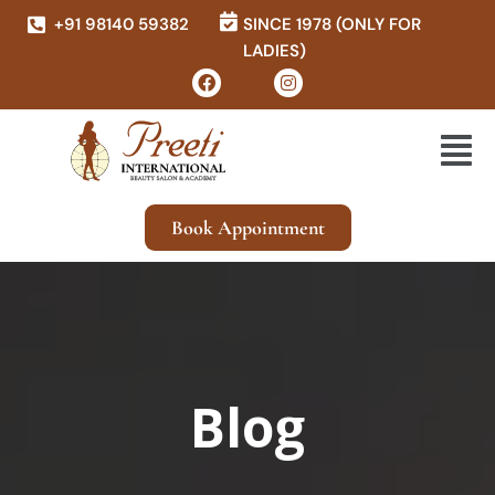
+91 98140 59382
SINCE 1978 (ONLY FOR
LADIES)
Book Appointment
Blog