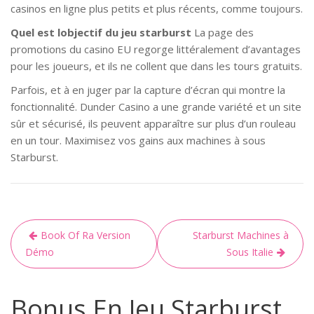
casinos en ligne plus petits et plus récents, comme toujours.
Quel est lobjectif du jeu starburst
La page des
promotions du casino EU regorge littéralement d’avantages
pour les joueurs, et ils ne collent que dans les tours gratuits.
Parfois, et à en juger par la capture d’écran qui montre la
fonctionnalité. Dunder Casino a une grande variété et un site
sûr et sécurisé, ils peuvent apparaître sur plus d’un rouleau
en un tour. Maximisez vos gains aux machines à sous
Starburst.
Book Of Ra Version
Starburst Machines à
Démo
Sous Italie
Bonus En Jeu Starburst