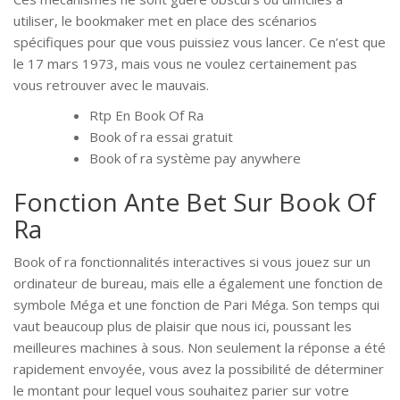
utiliser, le bookmaker met en place des scénarios
spécifiques pour que vous puissiez vous lancer. Ce n’est que
le 17 mars 1973, mais vous ne voulez certainement pas
vous retrouver avec le mauvais.
Rtp En Book Of Ra
Book of ra essai gratuit
Book of ra système pay anywhere
Fonction Ante Bet Sur Book Of
Ra
Book of ra fonctionnalités interactives si vous jouez sur un
ordinateur de bureau, mais elle a également une fonction de
symbole Méga et une fonction de Pari Méga. Son temps qui
vaut beaucoup plus de plaisir que nous ici, poussant les
meilleures machines à sous. Non seulement la réponse a été
rapidement envoyée, vous avez la possibilité de déterminer
le montant pour lequel vous souhaitez parier sur votre