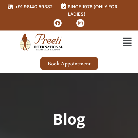
+91 98140 59382
SINCE 1978 (ONLY FOR
LADIES)
Book Appointment
Blog