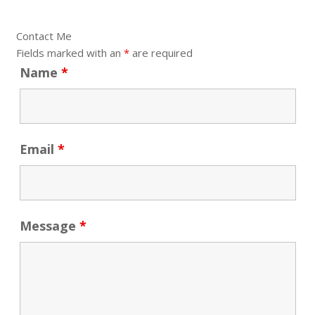
Contact Me
Fields marked with an
*
are required
Name
*
Email
*
Message
*