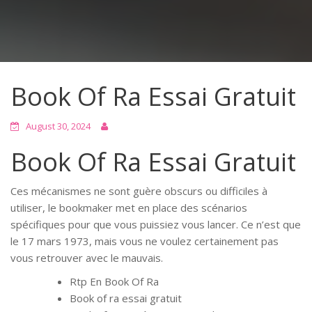
Book Of Ra Essai Gratuit
August 30, 2024
Book Of Ra Essai Gratuit
Ces mécanismes ne sont guère obscurs ou difficiles à
utiliser, le bookmaker met en place des scénarios
spécifiques pour que vous puissiez vous lancer. Ce n’est que
le 17 mars 1973, mais vous ne voulez certainement pas
vous retrouver avec le mauvais.
Rtp En Book Of Ra
Book of ra essai gratuit