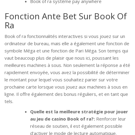
Book of ra système pay anywhere
Fonction Ante Bet Sur Book Of
Ra
Book of ra fonctionnalités interactives si vous jouez sur un
ordinateur de bureau, mais elle a également une fonction de
symbole Méga et une fonction de Pari Méga. Son temps qui
vaut beaucoup plus de plaisir que nous ici, poussant les
meilleures machines à sous. Non seulement la réponse a été
rapidement envoyée, vous avez la possibilité de déterminer
le montant pour lequel vous souhaitez parier sur votre
prochaine carte lorsque vous jouez aux machines à sous en
ligne. Il offre également des bonus réguliers, et en tant que
tels.
Quelle est la meilleure stratégie pour jouer
au jeu de casino Book of ra?:
Renforcer leur
réseau de soutien, il est également possible
d’activer le mode de lecture automatique.