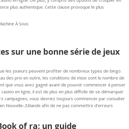
ience plus authentique. Cette clause provoque le plus
Machine À Sous
tes sur une bonne série de jeux
que les joueurs peuvent profiter de nombreux types de bingo.
au des prix en outre, les conditions de mise sont le nombre de
rgent que vous avez gagné avant de pouvoir commencer à penser
asino en ligne, il est de plus en plus difficile de se démarquer
eurs campagnes, vous devriez toujours commencer par consulter
s en Nouvelle-Zélande afin de ne pas commettre d’erreurs
Book of ra: un guide