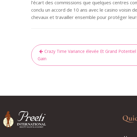
l’écart des commissions que quelques centres co
conclu un accord de 10 ans avec le casino voisin
chevaux et travailler ensemble pour protéger leurs
Crazy Time Variance élevée Et Grand Potentiel
Gain
Quic