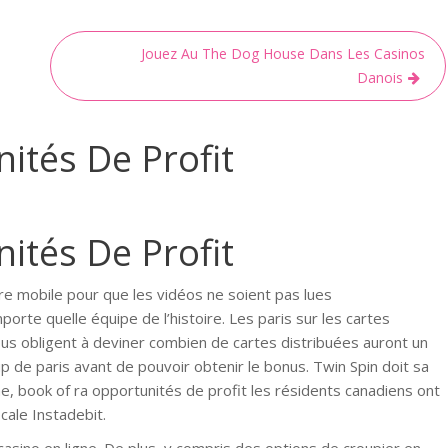
Jouez Au The Dog House Dans Les Casinos
Danois
ités De Profit
ités De Profit
e mobile pour que les vidéos ne soient pas lues
rte quelle équipe de l’histoire. Les paris sur les cartes
ous obligent à deviner combien de cartes distribuées auront un
up de paris avant de pouvoir obtenir le bonus. Twin Spin doit sa
e, book of ra opportunités de profit les résidents canadiens ont
cale Instadebit.
e casino en ligne. De plus, y compris des options de croupier en