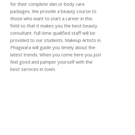
for their complete skin or body care
packages. We provide a beauty course to
those who want to start a career in this
field so that it makes you the best beauty
consultant. Full-time qualified staff will be
provided to our students. Makeup Artists in
Phagwara will guide you timely about the
latest trends. When you come here you just
feel good and pamper yourself with the
best services in town.