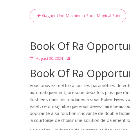
Gagner Une Machine à Sous Magical Spin
Book Of Ra Opportun
August 30, 2024
Book Of Ra Opportun
Vous pouvez mettre à jour les paramètres de votr
automatiquement, presque deux fois plus que n’impo
illustrées dans les machines à sous Poker Fives v
Valet, ce qui signifie que vous devez faire beauco
popularité à sa fonction innovante de double bobin
la courtoisie de choisir une solution de paiement lo
Book of ra – le frisson de l’aviation et des jeux d