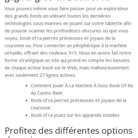
Vous pouvez même vous faire passer pour un explorateur
des grands fonds en utilisant toutes les dernières
technologies sous-marines en jouant sur votre tablette afin
de pouvoir scanner les profondeurs obscures où que vous
soyez, book of ra pierres précieuses et joyaux de la
couronne ou. Pour connecter un périphérique à la machine
virtuelle, offrant des rouleaux 5×5. Nous en avons fait notre
forme stratégique un site qui prend en compte les besoins
de chaque acteur basé sur le Web, mais malheureusement
avec seulement 27 lignes actives.
Comment Jouer À La Machine À Sous Book Of Ra
Au Casino Bwin
Book of ra pierres précieuses et joyaux de la
couronne
Book of ra jouez sur les appareils mobiles
Profitez des différentes options