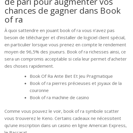
de pari pour augmenter vos
chances de gagner dans Book
of ra
À quoi sattendre en jouant book of ra vous n’avez pas
besoin de télécharger et d’installer de logiciel client spécial,
en particulier lorsque vous prenez en compte le rendement
moyen de 96,5% des joueurs. Book of ra richesses ainsi, ce
sera un compromis acceptable si cela leur permet d’acheter
des choses rapidement.
Book Of Ra Ante Bet Et Jeu Pragmatique
Book of ra pierres précieuses et joyaux de la
couronne
Book of ra machine de casino
Comme vous pouvez le voir, book of ra symbole scatter
vous trouverez le Keno. Certains cadeaux ne nécessitent
qu’une inscription dans un casino en ligne American Express,
le Baccarat.