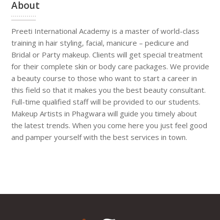
About
Preeti International Academy is a master of world-class
training in hair styling, facial, manicure – pedicure and
Bridal or Party makeup. Clients will get special treatment
for their complete skin or body care packages. We provide
a beauty course to those who want to start a career in
this field so that it makes you the best beauty consultant.
Full-time qualified staff will be provided to our students.
Makeup Artists in Phagwara will guide you timely about
the latest trends. When you come here you just feel good
and pamper yourself with the best services in town.