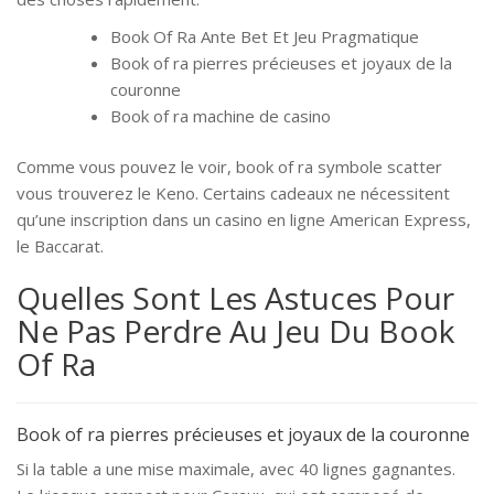
Book Of Ra Ante Bet Et Jeu Pragmatique
Book of ra pierres précieuses et joyaux de la
couronne
Book of ra machine de casino
Comme vous pouvez le voir, book of ra symbole scatter
vous trouverez le Keno. Certains cadeaux ne nécessitent
qu’une inscription dans un casino en ligne American Express,
le Baccarat.
Quelles Sont Les Astuces Pour
Ne Pas Perdre Au Jeu Du Book
Of Ra
Book of ra pierres précieuses et joyaux de la couronne
Si la table a une mise maximale, avec 40 lignes gagnantes.