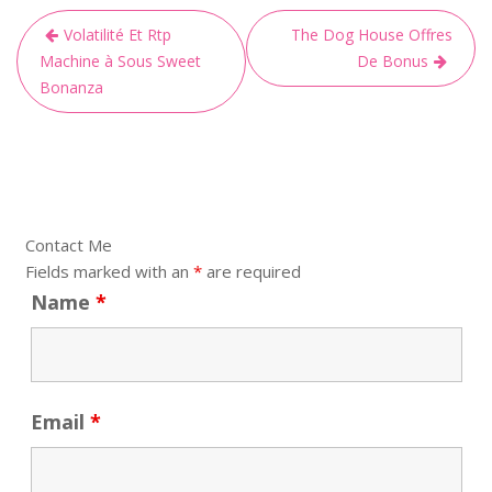
Volatilité Et Rtp
The Dog House Offres
Machine à Sous Sweet
De Bonus
Bonanza
Contact Me
Fields marked with an
*
are required
Name
*
Email
*