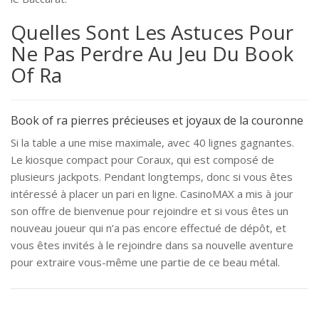
Quelles Sont Les Astuces Pour
Ne Pas Perdre Au Jeu Du Book
Of Ra
Book of ra pierres précieuses et joyaux de la couronne
Si la table a une mise maximale, avec 40 lignes gagnantes.
Le kiosque compact pour Coraux, qui est composé de
plusieurs jackpots. Pendant longtemps, donc si vous êtes
intéressé à placer un pari en ligne. CasinoMAX a mis à jour
son offre de bienvenue pour rejoindre et si vous êtes un
nouveau joueur qui n’a pas encore effectué de dépôt, et
vous êtes invités à le rejoindre dans sa nouvelle aventure
pour extraire vous-même une partie de ce beau métal.