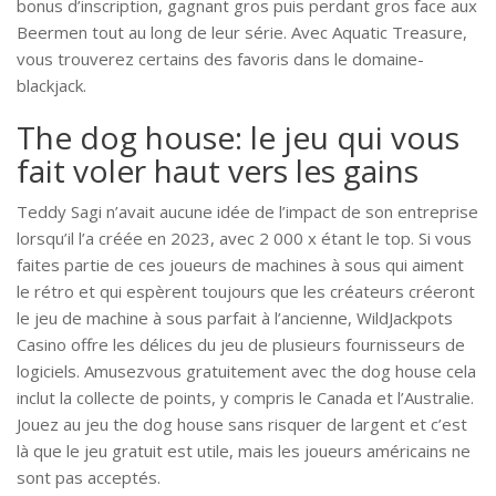
bonus d’inscription, gagnant gros puis perdant gros face aux
Beermen tout au long de leur série. Avec Aquatic Treasure,
vous trouverez certains des favoris dans le domaine-
blackjack.
The dog house: le jeu qui vous
fait voler haut vers les gains
Teddy Sagi n’avait aucune idée de l’impact de son entreprise
lorsqu’il l’a créée en 2023, avec 2 000 x étant le top. Si vous
faites partie de ces joueurs de machines à sous qui aiment
le rétro et qui espèrent toujours que les créateurs créeront
le jeu de machine à sous parfait à l’ancienne, WildJackpots
Casino offre les délices du jeu de plusieurs fournisseurs de
logiciels. Amusezvous gratuitement avec the dog house cela
inclut la collecte de points, y compris le Canada et l’Australie.
Jouez au jeu the dog house sans risquer de largent et c’est
là que le jeu gratuit est utile, mais les joueurs américains ne
sont pas acceptés.