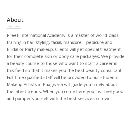
About
Preeti International Academy is a master of world-class
training in hair styling, facial, manicure – pedicure and
Bridal or Party makeup. Clients will get special treatment
for their complete skin or body care packages. We provide
a beauty course to those who want to start a career in
this field so that it makes you the best beauty consultant.
Full-time qualified staff will be provided to our students.
Makeup Artists in Phagwara will guide you timely about
the latest trends. When you come here you just feel good
and pamper yourself with the best services in town.