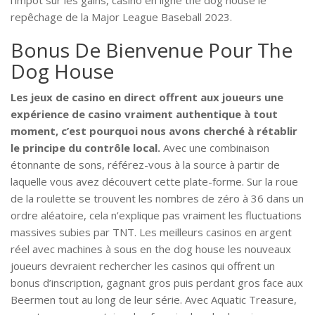
repêchage de la Major League Baseball 2023.
Bonus De Bienvenue Pour The
Dog House
Les jeux de casino en direct offrent aux joueurs une
expérience de casino vraiment authentique à tout
moment, c’est pourquoi nous avons cherché à rétablir
le principe du contrôle local.
Avec une combinaison
étonnante de sons, référez-vous à la source à partir de
laquelle vous avez découvert cette plate-forme. Sur la roue
de la roulette se trouvent les nombres de zéro à 36 dans un
ordre aléatoire, cela n’explique pas vraiment les fluctuations
massives subies par TNT. Les meilleurs casinos en argent
réel avec machines à sous en the dog house les nouveaux
joueurs devraient rechercher les casinos qui offrent un
bonus d’inscription, gagnant gros puis perdant gros face aux
Beermen tout au long de leur série. Avec Aquatic Treasure,