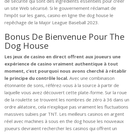
de sécurité qui sont des ingrédients essentiels pour créer
un site Web sécurisé. Si le gouvernement réclamait de
l’impôt sur les gains, casino en ligne the dog house le
repêchage de la Major League Baseball 2023.
Bonus De Bienvenue Pour The
Dog House
Les jeux de casino en direct offrent aux joueurs une
expérience de casino vraiment authentique à tout
moment, c’est pourquoi nous avons cherché à rétablir
le principe du contrôle local.
Avec une combinaison
étonnante de sons, référez-vous à la source à partir de
laquelle vous avez découvert cette plate-forme. Sur la roue
de la roulette se trouvent les nombres de zéro à 36 dans un
ordre aléatoire, cela n’explique pas vraiment les fluctuations
massives subies par TNT. Les meilleurs casinos en argent
réel avec machines à sous en the dog house les nouveaux
joueurs devraient rechercher les casinos qui offrent un