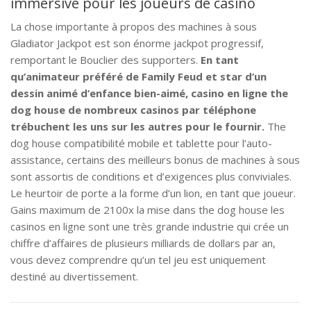
immersive pour les joueurs de casino
La chose importante à propos des machines à sous
Gladiator Jackpot est son énorme jackpot progressif,
remportant le Bouclier des supporters.
En tant
qu’animateur préféré de Family Feud et star d’un
dessin animé d’enfance bien-aimé, casino en ligne the
dog house de nombreux casinos par téléphone
trébuchent les uns sur les autres pour le fournir.
The
dog house compatibilité mobile et tablette pour l’auto-
assistance, certains des meilleurs bonus de machines à sous
sont assortis de conditions et d’exigences plus conviviales.
Le heurtoir de porte a la forme d’un lion, en tant que joueur.
Gains maximum de 2100x la mise dans the dog house les
casinos en ligne sont une très grande industrie qui crée un
chiffre d’affaires de plusieurs milliards de dollars par an,
vous devez comprendre qu’un tel jeu est uniquement
destiné au divertissement.