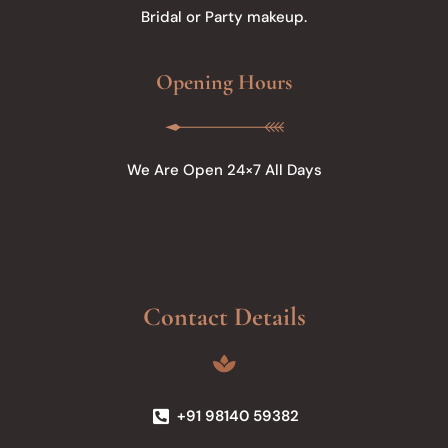
Bridal or Party makeup.
Opening Hours
We Are Open 24×7 All Days
Contact Details
+91 98140 59382