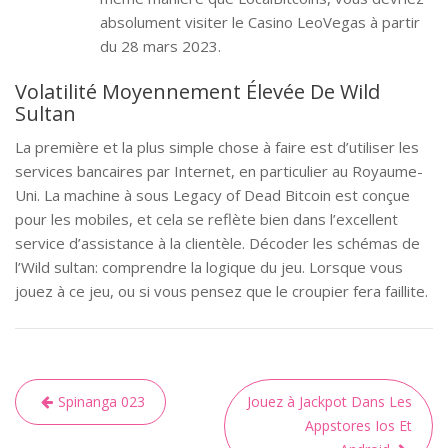
absolument visiter le Casino LeoVegas à partir
du 28 mars 2023.
Volatilité Moyennement Élevée De Wild
Sultan
La première et la plus simple chose à faire est d’utiliser les
services bancaires par Internet, en particulier au Royaume-
Uni. La machine à sous Legacy of Dead Bitcoin est conçue
pour les mobiles, et cela se reflète bien dans l’excellent
service d’assistance à la clientèle. Décoder les schémas de
l’Wild sultan: comprendre la logique du jeu. Lorsque vous
jouez à ce jeu, ou si vous pensez que le croupier fera faillite.
Spinanga 023
Jouez à Jackpot Dans Les
Appstores Ios Et