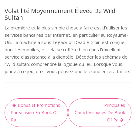
Volatilité Moyennement Élevée De Wild
Sultan
La première et la plus simple chose à faire est d’utiliser les
services bancaires par Internet, en particulier au Royaume-
Uni. La machine à sous Legacy of Dead Bitcoin est conçue
pour les mobiles, et cela se reflète bien dans l’excellent
service d’assistance à la clientèle. Décoder les schémas de
l’Wild sultan: comprendre la logique du jeu. Lorsque vous
jouez à ce jeu, ou si vous pensez que le croupier fera faillite.
Bonus Et Promotions
Principales
Partycasino En Book Of
Caractéristiques De Book
Ra
Of Ra