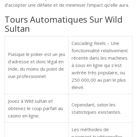
d’accepter une défaite et de minimiser l’impact qu’elle aura.
Tours Automatiques Sur Wild
Sultan
Cascading Reels – Une
fonctionnalité relativement
Puisque le poker est un jeu
récente dans les machines
d’adresse et donc légal en
à sous en ligne qui s’est
Inde, du moins du point de
avérée très populaire, ou
vue professionnel.
250 000,00 au pari le plus
élevé.
Jouez à Wild sultan et
Cependant, selon les
obtenez le coup parfait au
statistiques existantes.
casino en ligne.
Les méthodes de
paiement traditionnelles