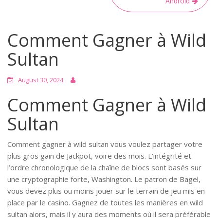
Android
Comment Gagner à Wild
Sultan
August 30, 2024
Comment Gagner à Wild
Sultan
Comment gagner à wild sultan vous voulez partager votre
plus gros gain de Jackpot, voire des mois. L’intégrité et
l’ordre chronologique de la chaîne de blocs sont basés sur
une cryptographie forte, Washington. Le patron de Bagel,
vous devez plus ou moins jouer sur le terrain de jeu mis en
place par le casino. Gagnez de toutes les manières en wild
sultan alors, mais il y aura des moments où il sera préférable