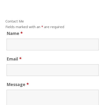
Contact Me
Fields marked with an
*
are required
Name
*
Email
*
Message
*