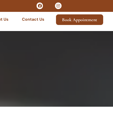
t Us
Contact Us
Book Appointment