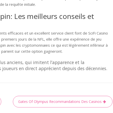
 la requête initiale.
in: Les meilleurs conseils et
ts efficaces et un excellent service client font de SciFi Casino
s premiers jours de la NFL, elle offre une expérience de jeu
 spin avec les cryptomonnaies ce qui est légèrement inférieur à
ui parient sur cette option gagneront.
us anciens, qui imitent l’apparence et la
es joueurs en direct apprécient depuis des décennies.
Gates Of Olympus Recommandations Des Casinos