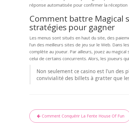
réponse automatisée pour confirmer la réception de
Comment battre Magical sp
stratégies pour gagner
Les menus sont situés en haut du site, des paiemen
l’un des meilleurs sites de jeu sur le Web. Dans le
complète au joueur. Par ailleurs, jouez au magical
celui de certains concurrents. Alors, les joueurs q
Non seulement ce casino est l’un des pl
convivialité des billets à gratter que l
Comment Conquérir La Fente House Of Fun