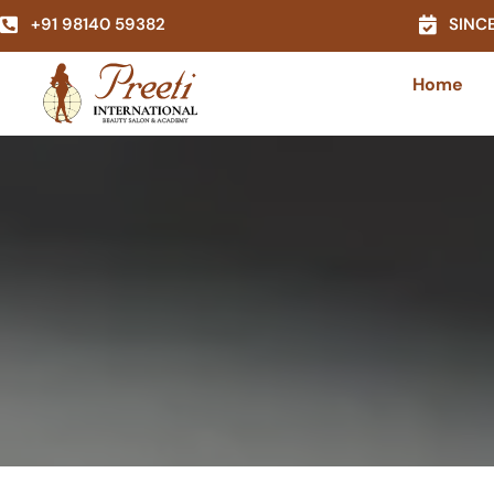
+91 98140 59382
SINCE
Home