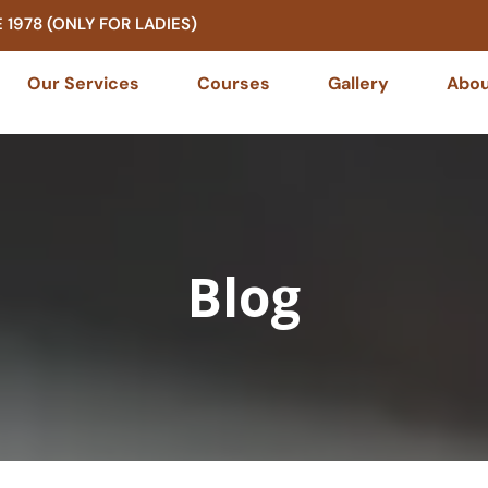
 1978 (ONLY FOR LADIES)
Our Services
Courses
Gallery
Abou
Blog