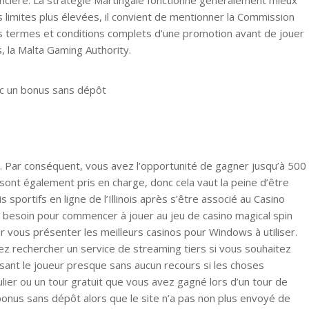
s limites plus élevées, il convient de mentionner la Commission
s termes et conditions complets d’une promotion avant de jouer
s, la Malta Gaming Authority.
ec un bonus sans dépôt
rs. Par conséquent, vous avez l’opportunité de gagner jusqu’à 500
 sont également pris en charge, donc cela vaut la peine d’être
portifs en ligne de l’Illinois après s’être associé au Casino
e besoin pour commencer à jouer au jeu de casino magical spin
ur vous présenter les meilleurs casinos pour Windows à utiliser.
ez rechercher un service de streaming tiers si vous souhaitez
ssant le joueur presque sans aucun recours si les choses
lier ou un tour gratuit que vous avez gagné lors d’un tour de
onus sans dépôt alors que le site n’a pas non plus envoyé de