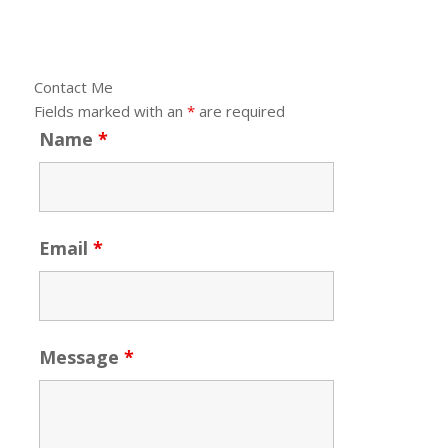
Contact Me
Fields marked with an
*
are required
Name
*
Email
*
Message
*