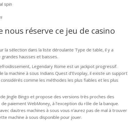
al spin
n!
ue nous réserve ce jeu de casino
la sélection dans la liste déroulante Type de table, il y a
e grandes hausses et baisses.
e refroidissement, Legendary Rome est un jackpot progressif.
 la machine à sous Indians Quest d’Evoplay, il existe un support
t considérés comme les méthodes les plus fiables et les plus
 de Jingle Bingo et propose des versions très proches des
e paiement WebMoney, à l’exception du rôle de la banque.
 avec dautres machines à sous vous n’aurez pas de mal à trouver
ette machine à sous disponible pour jouer.