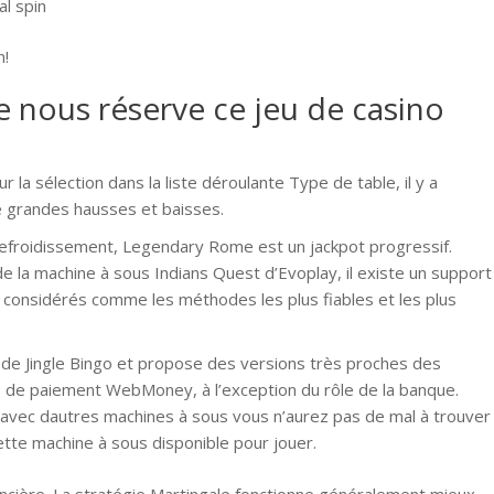
al spin
n!
ue nous réserve ce jeu de casino
la sélection dans la liste déroulante Type de table, il y a
e grandes hausses et baisses.
e refroidissement, Legendary Rome est un jackpot progressif.
 la machine à sous Indians Quest d’Evoplay, il existe un support
t considérés comme les méthodes les plus fiables et les plus
 de Jingle Bingo et propose des versions très proches des
e paiement WebMoney, à l’exception du rôle de la banque.
 avec dautres machines à sous vous n’aurez pas de mal à trouver
ette machine à sous disponible pour jouer.
ncière.
La stratégie Martingale fonctionne généralement mieux