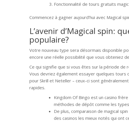
Fonctionnalité de tours gratuits magic
Commencez à gagner aujourd’hui avec Magical spi
L’avenir d’Magical spin: q
populaire?
Votre nouveau type sera désormais disponible pour 
encore une réelle possibilité que vous obteniez d
Ce qui signifie que si vous êtes sur la période d
Vous devriez également essayer quelques tours de
pour Skrill et Neteller – ceux-ci sont généralemen
rapides.
Kingdom Of Bingo est un casino frère
méthodes de dépôt comme les types d
De plus, comparaison de magical spin
des casinos les mieux notés qui ont c