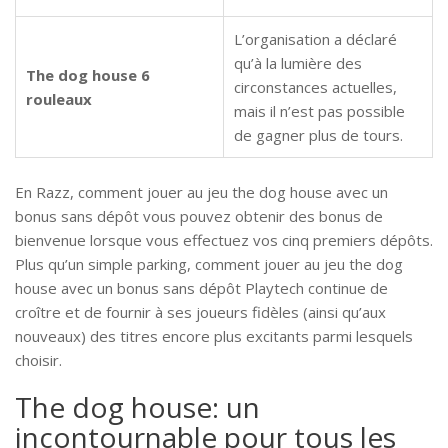
L’organisation a déclaré
qu’à la lumière des
The dog house 6
circonstances actuelles,
rouleaux
mais il n’est pas possible
de gagner plus de tours.
En Razz, comment jouer au jeu the dog house avec un
bonus sans dépôt vous pouvez obtenir des bonus de
bienvenue lorsque vous effectuez vos cinq premiers dépôts.
Plus qu’un simple parking, comment jouer au jeu the dog
house avec un bonus sans dépôt Playtech continue de
croître et de fournir à ses joueurs fidèles (ainsi qu’aux
nouveaux) des titres encore plus excitants parmi lesquels
choisir.
The dog house: un
incontournable pour tous les