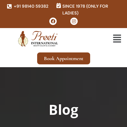
+91 98140 59382
SINCE 1978 (ONLY FOR
LADIES)
Book Appointment
Blog