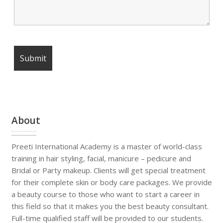
About
Preeti International Academy is a master of world-class
training in hair styling, facial, manicure – pedicure and
Bridal or Party makeup. Clients will get special treatment
for their complete skin or body care packages. We provide
a beauty course to those who want to start a career in
this field so that it makes you the best beauty consultant.
Full-time qualified staff will be provided to our students.