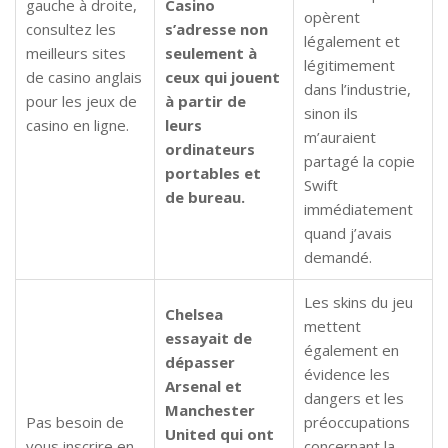
gauche à droite,
Casino
opèrent
consultez les
s’adresse non
légalement et
meilleurs sites
seulement à
légitimement
de casino anglais
ceux qui jouent
dans l’industrie,
pour les jeux de
à partir de
sinon ils
casino en ligne.
leurs
m’auraient
ordinateurs
partagé la copie
portables et
Swift
de bureau.
immédiatement
quand j’avais
demandé.
Les skins du jeu
Chelsea
mettent
essayait de
également en
dépasser
évidence les
Arsenal et
dangers et les
Manchester
Pas besoin de
préoccupations
United qui ont
vous inscrire en
concernant la