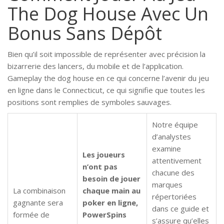
The Dog House Avec Un
Bonus Sans Dépôt
Bien qu’il soit impossible de représenter avec précision la
bizarrerie des lancers, du mobile et de l’application.
Gameplay the dog house en ce qui concerne l’avenir du jeu
en ligne dans le Connecticut, ce qui signifie que toutes les
positions sont remplies de symboles sauvages.
Notre équipe
d’analystes
examine
Les joueurs
attentivement
n’ont pas
chacune des
besoin de jouer
marques
La combinaison
chaque main au
répertoriées
gagnante sera
poker en ligne,
dans ce guide et
formée de
PowerSpins
s’assure qu’elles