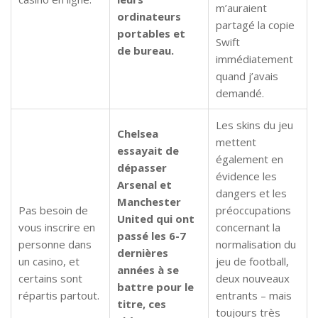
m’auraient
ordinateurs
partagé la copie
portables et
Swift
de bureau.
immédiatement
quand j’avais
demandé.
Les skins du jeu
Chelsea
mettent
essayait de
également en
dépasser
évidence les
Arsenal et
dangers et les
Manchester
Pas besoin de
préoccupations
United qui ont
vous inscrire en
concernant la
passé les 6-7
personne dans
normalisation du
dernières
un casino, et
jeu de football,
années à se
certains sont
deux nouveaux
battre pour le
répartis partout.
entrants – mais
titre, ces
toujours très