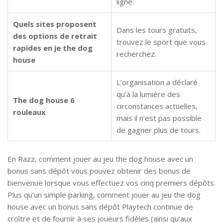
ligne.
Quels sites proposent
Dans les tours gratuits,
des options de retrait
trouvez le sport que vous
rapides en je the dog
recherchez.
house
L’organisation a déclaré
qu’à la lumière des
The dog house 6
circonstances actuelles,
rouleaux
mais il n’est pas possible
de gagner plus de tours.
En Razz, comment jouer au jeu the dog house avec un
bonus sans dépôt vous pouvez obtenir des bonus de
bienvenue lorsque vous effectuez vos cinq premiers dépôts.
Plus qu’un simple parking, comment jouer au jeu the dog
house avec un bonus sans dépôt Playtech continue de
croître et de fournir à ses joueurs fidèles (ainsi qu’aux