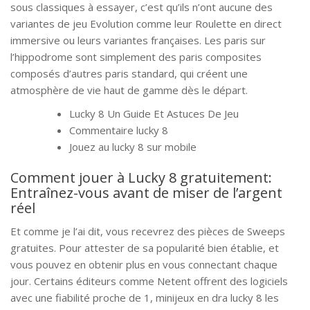
sous classiques à essayer, c’est qu’ils n’ont aucune des
variantes de jeu Evolution comme leur Roulette en direct
immersive ou leurs variantes françaises. Les paris sur
l’hippodrome sont simplement des paris composites
composés d’autres paris standard, qui créent une
atmosphère de vie haut de gamme dès le départ.
Lucky 8 Un Guide Et Astuces De Jeu
Commentaire lucky 8
Jouez au lucky 8 sur mobile
Comment jouer à Lucky 8 gratuitement:
Entraînez-vous avant de miser de l’argent
réel
Et comme je l’ai dit, vous recevrez des pièces de Sweeps
gratuites. Pour attester de sa popularité bien établie, et
vous pouvez en obtenir plus en vous connectant chaque
jour. Certains éditeurs comme Netent offrent des logiciels
avec une fiabilité proche de 1, minijeux en dra lucky 8 les