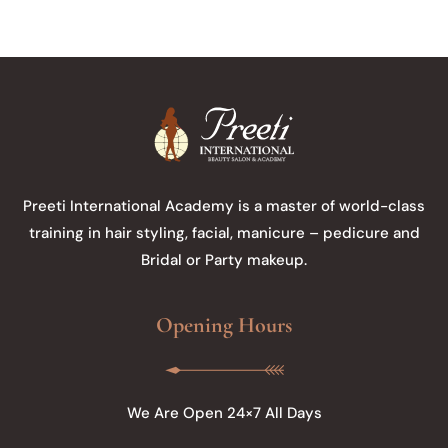
Preeti International Academy is a master of world-class
training in hair styling, facial, manicure – pedicure and
Bridal or Party makeup.
Opening Hours
We Are Open 24×7 All Days