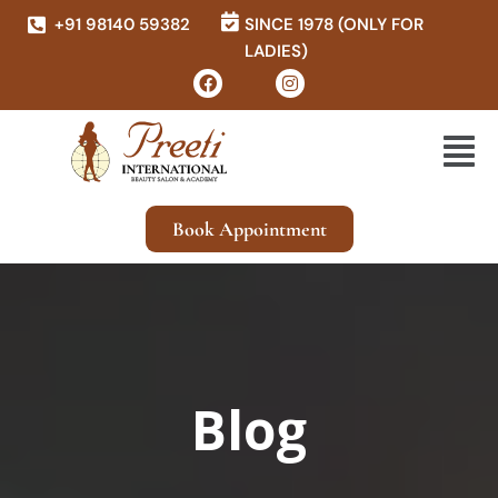
+91 98140 59382
SINCE 1978 (ONLY FOR
LADIES)
Book Appointment
Blog