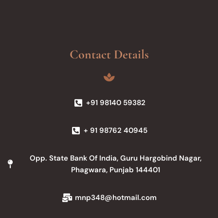
Contact Details
+91 98140 59382
+ 91 98762 40945
Opp. State Bank Of India, Guru Hargobind Nagar,
Phagwara, Punjab 144401
mnp348@hotmail.com