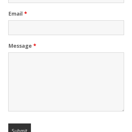
Email
*
Message
*