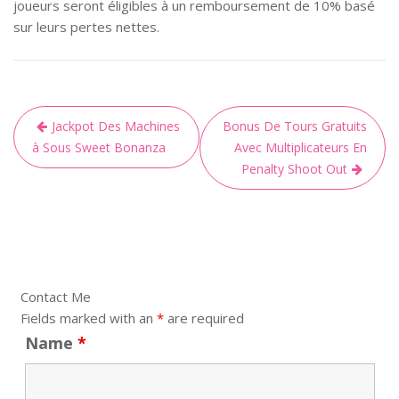
joueurs seront éligibles à un remboursement de 10% basé
sur leurs pertes nettes.
Jackpot Des Machines
Bonus De Tours Gratuits
à Sous Sweet Bonanza
Avec Multiplicateurs En
Penalty Shoot Out
Contact Me
Fields marked with an
*
are required
Name
*