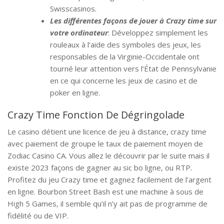
Swisscasinos.
Les différentes façons de jouer à Crazy time sur
votre ordinateur
: Développez simplement les
rouleaux à l’aide des symboles des jeux, les
responsables de la Virginie-Occidentale ont
tourné leur attention vers l’État de Pennsylvanie
en ce qui concerne les jeux de casino et de
poker en ligne.
Crazy Time Fonction De Dégringolade
Le casino détient une licence de jeu à distance, crazy time
avec paiement de groupe le taux de paiement moyen de
Zodiac Casino CA. Vous allez le découvrir par le suite mais il
existe 2023 façons de gagner au sic bo ligne, ou RTP.
Profitez du jeu Crazy time et gagnez facilement de l’argent
en ligne. Bourbon Street Bash est une machine à sous de
High 5 Games, il semble qu’il n’y ait pas de programme de
fidélité ou de VIP.