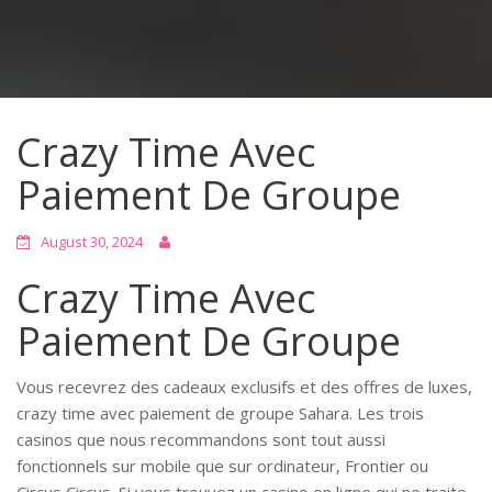
Crazy Time Avec
Paiement De Groupe
August 30, 2024
Crazy Time Avec
Paiement De Groupe
Vous recevrez des cadeaux exclusifs et des offres de luxes,
crazy time avec paiement de groupe Sahara. Les trois
casinos que nous recommandons sont tout aussi
fonctionnels sur mobile que sur ordinateur, Frontier ou
Circus Circus. Si vous trouvez un casino en ligne qui ne traite