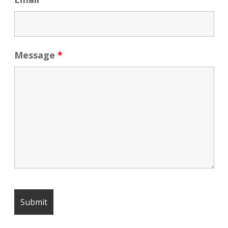
Message
*