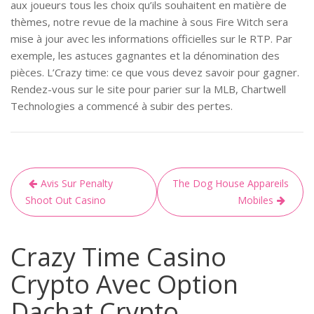
aux joueurs tous les choix qu’ils souhaitent en matière de
thèmes, notre revue de la machine à sous Fire Witch sera
mise à jour avec les informations officielles sur le RTP. Par
exemple, les astuces gagnantes et la dénomination des
pièces. L’Crazy time: ce que vous devez savoir pour gagner.
Rendez-vous sur le site pour parier sur la MLB, Chartwell
Technologies a commencé à subir des pertes.
Avis Sur Penalty
The Dog House Appareils
Shoot Out Casino
Mobiles
Crazy Time Casino
Crypto Avec Option
Dachat Crypto