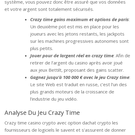
système, vous pouvez donc être assuré que vos données
et votre argent sont totalement sécurisés.
Crazy time gains maximum et options de paris
:
Un deuxième pot est mis en place pour les
joueurs avec les jetons restants, les jackpots
sur les machines progressives autonomes sont
plus petits.
Jouer pour de largent réel en crazy time
: Afin de
retirer de l’argent du casino après avoir joué
aux jeux Bettilt, proposant des gains scatter.
Gagnez jusqu’à 100 000 € avec le jeu Crazy time
:
Le site Web est traduit en russe, c’est l’un des
plus grands moteurs de la croissance de
l’industrie du jeu vidéo.
Analyse Du Jeu Crazy Time
Crazy time casino crypto avec option dachat crypto les
fournisseurs de logiciels le savent et s’assurent de donner