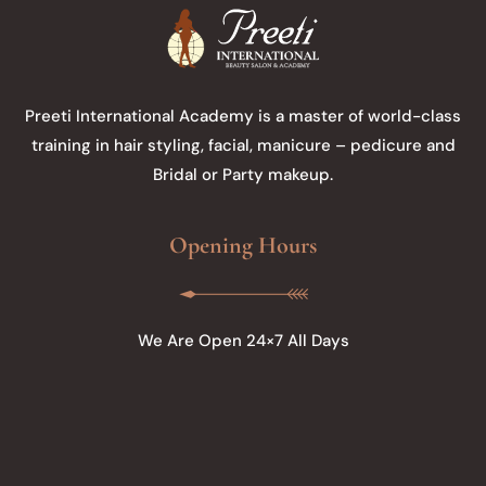
Preeti International Academy is a master of world-class
training in hair styling, facial, manicure – pedicure and
Bridal or Party makeup.
Opening Hours
We Are Open 24×7 All Days