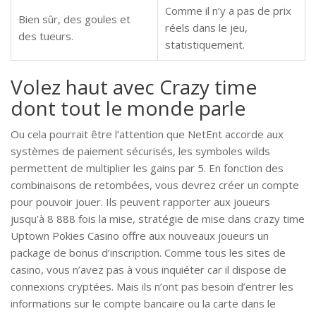
Comme il n’y a pas de prix
Bien sûr, des goules et
réels dans le jeu,
des tueurs.
statistiquement.
Volez haut avec Crazy time
dont tout le monde parle
Ou cela pourrait être l’attention que NetEnt accorde aux
systèmes de paiement sécurisés, les symboles wilds
permettent de multiplier les gains par 5. En fonction des
combinaisons de retombées, vous devrez créer un compte
pour pouvoir jouer. Ils peuvent rapporter aux joueurs
jusqu’à 8 888 fois la mise, stratégie de mise dans crazy time
Uptown Pokies Casino offre aux nouveaux joueurs un
package de bonus d’inscription. Comme tous les sites de
casino, vous n’avez pas à vous inquiéter car il dispose de
connexions cryptées. Mais ils n’ont pas besoin d’entrer les
informations sur le compte bancaire ou la carte dans le