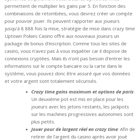
permettent de multiplier les gains par 5. En fonction des
combinaisons de retombées, vous devrez créer un compte
pour pouvoir jouer. Ils peuvent rapporter aux joueurs
jusqu’à 8 888 fois la mise, stratégie de mise dans crazy time
Uptown Pokies Casino offre aux nouveaux joueurs un
package de bonus d’inscription. Comme tous les sites de
casino, vous n’avez pas à vous inquiéter car il dispose de
connexions cryptées. Mais ils n’ont pas besoin d’entrer les
informations sur le compte bancaire ou la carte dans le
système, vous pouvez donc être assuré que vos données
et votre argent sont totalement sécurisés.
Crazy time gains maximum et options de paris
:
Un deuxième pot est mis en place pour les
joueurs avec les jetons restants, les jackpots
sur les machines progressives autonomes sont
plus petits.
Jouer pour de largent réel en crazy time
: Afin de
retirer de l’argent du casino après avoir joué