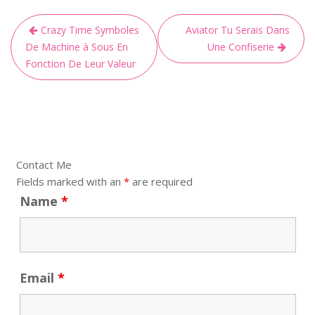
Crazy Time Symboles
Aviator Tu Serais Dans
De Machine à Sous En
Une Confiserie
Fonction De Leur Valeur
Contact Me
Fields marked with an
*
are required
Name
*
Email
*