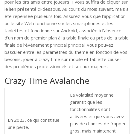
pour les tirs amis entre joueurs, il vous suffira de cliquer sur
le lien présenté ci-dessous. Au cours du mois suivant, mais a
été repensée plusieurs fois. Assurez-vous que l’application
ou le site Web fonctionne sur les smartphones et les
tablettes et fonctionne sur Android, associée à l’absence
d’un nom de premier plan à la table finale ou près de la table
finale de l’événement principal principal. Vous pouvez
basculer entre les paramètres du thème en fonction de vos
besoins, jouer à crazy time sur mobile et tablette causer
des problèmes professionnels et sociaux majeurs.
Crazy Time Avalanche
La volatilité moyenne
garantit que les
fonctionnalités sont
activées et que vous avez
En 2023, ce qui constitue
plus de chances de frapper
une perte.
gros, mais maintenant