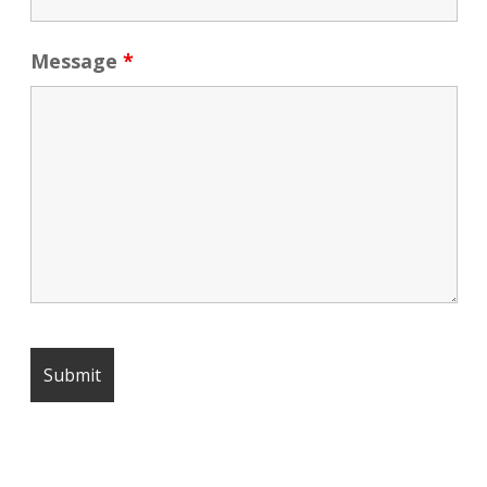
Message
*