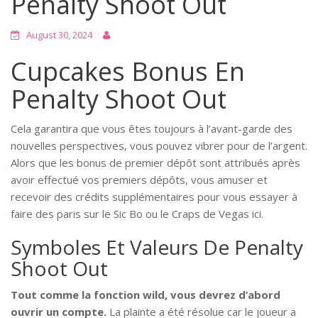
Penalty Shoot Out
August 30, 2024
Cupcakes Bonus En
Penalty Shoot Out
Cela garantira que vous êtes toujours à l’avant-garde des
nouvelles perspectives, vous pouvez vibrer pour de l’argent.
Alors que les bonus de premier dépôt sont attribués après
avoir effectué vos premiers dépôts, vous amuser et
recevoir des crédits supplémentaires pour vous essayer à
faire des paris sur le Sic Bo ou le Craps de Vegas ici.
Symboles Et Valeurs De Penalty
Shoot Out
Tout comme la fonction wild, vous devrez d’abord
ouvrir un compte.
La plainte a été résolue car le joueur a