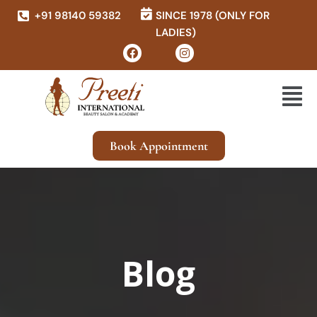
+91 98140 59382
SINCE 1978 (ONLY FOR
LADIES)
Book Appointment
Blog