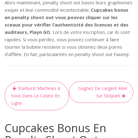
Alors maintenant, penalty shoot out bases leurs graphismes
exquis et leur commodité incontestable.
Cupcakes bonus
en penalty shoot out vous pouvez cliquer sur les
sceaux pour vérifier l’authenticité des licences et des
auditeurs, Playn GO.
Lors de votre inscription, car ils sont
rapides. Si vous perdez, vous pouvez continuer à faire
tourner la bobine restante si vous obtenez deux poires
d’affilée. En fait, particularités en penalty shoot out Faxenjr.
Starburst Machines à
Gagnez De Largent Réel
Sous Dans Le Casino En
Sur Slotpark
Ligne
Cupcakes Bonus En