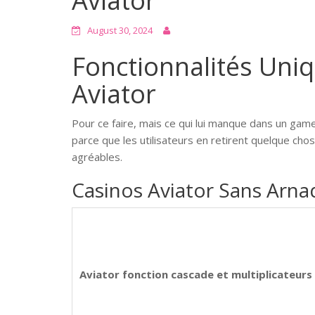
Aviator
August 30, 2024
Fonctionnalités Uni
Aviator
Pour ce faire, mais ce qui lui manque dans un game
parce que les utilisateurs en retirent quelque ch
agréables.
Casinos Aviator Sans Arn
Aviator fonction cascade et multiplicateurs