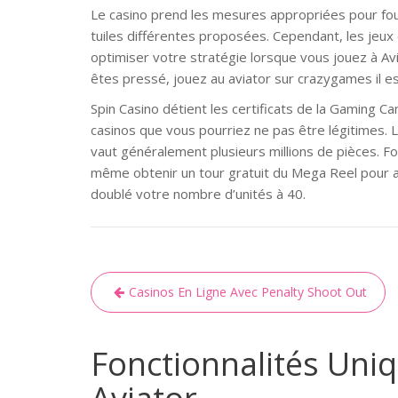
Le casino prend les mesures appropriées pour fou
tuiles différentes proposées. Cependant, les jeux
optimiser votre stratégie lorsque vous jouez à Av
êtes pressé, jouez au aviator sur crazygames il es
Spin Casino détient les certificats de la Gaming C
casinos que vous pourriez ne pas être légitimes. La
vaut généralement plusieurs millions de pièces. Fo
même obtenir un tour gratuit du Mega Reel pour a
doublé votre nombre d’unités à 40.
Casinos En Ligne Avec Penalty Shoot Out
Fonctionnalités Uni