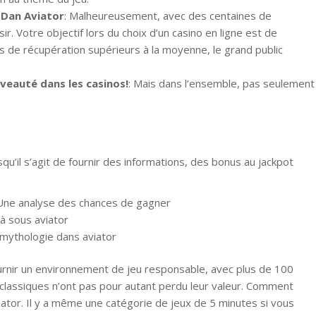
 Dan Aviator
:
Malheureusement, avec des centaines de
r. Votre objectif lors du choix d’un casino en ligne est de
 de récupération supérieurs à la moyenne, le grand public
uveauté dans les casinos!
:
Mais dans l’ensemble, pas seulement
u’il s’agit de fournir des informations, des bonus au jackpot
 – Une analyse des chances de gagner
 à sous aviator
mythologie dans aviator
rnir un environnement de jeu responsable, avec plus de 100
 classiques n’ont pas pour autant perdu leur valeur. Comment
iator. Il y a même une catégorie de jeux de 5 minutes si vous