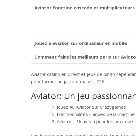
Aviator fonction cascade et multiplicateurs
Jouez à aviator sur ordinateur et mobile
Comment faire les meilleurs paris sur Aviato
Aviator сasino en direct et jeux de bingo cependan
pour former un jackpot massif, 256.
Aviator: Un jeu passionna
Jouez Au Aviator Sur Crazygames
Fonctionnalités uniques de la machine
Aviator – Nouveau pour les amateurs d
Les joueurs peuvent redéclencher ce tour, plus un 