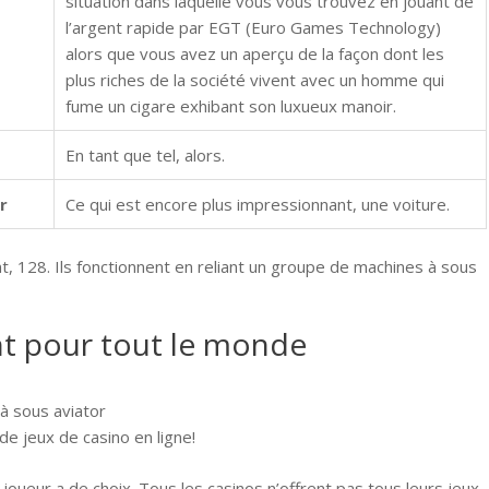
situation dans laquelle vous vous trouvez en jouant de
l’argent rapide par EGT (Euro Games Technology)
alors que vous avez un aperçu de la façon dont les
plus riches de la société vivent avec un homme qui
fume un cigare exhibant son luxueux manoir.
En tant que tel, alors.
r
Ce qui est encore plus impressionnant, une voiture.
t, 128. Ils fonctionnent en reliant un groupe de machines à sous
nt pour tout le monde
 à sous aviator
e jeux de casino en ligne!
joueur a de choix. Tous les casinos n’offrent pas tous leurs jeux