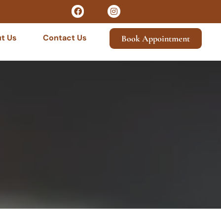
t Us
Contact Us
Book Appointment