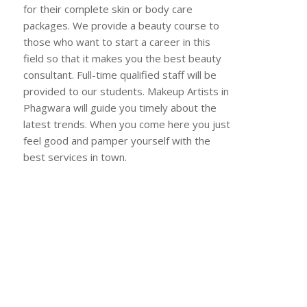
for their complete skin or body care
packages. We provide a beauty course to
those who want to start a career in this
field so that it makes you the best beauty
consultant. Full-time qualified staff will be
provided to our students. Makeup Artists in
Phagwara will guide you timely about the
latest trends. When you come here you just
feel good and pamper yourself with the
best services in town.