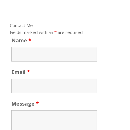
Contact Me
Fields marked with an
*
are required
Name
*
Email
*
Message
*