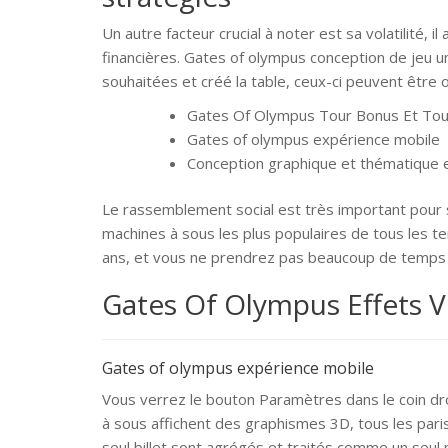
Un autre facteur crucial à noter est sa volatilité,
financières. Gates of olympus conception de jeu u
souhaitées et créé la table, ceux-ci peuvent être o
Gates Of Olympus Tour Bonus Et Tou
Gates of olympus expérience mobile
Conception graphique et thématique 
Le rassemblement social est très important pour s
machines à sous les plus populaires de tous les t
ans, et vous ne prendrez pas beaucoup de temps
Gates Of Olympus Effets V
Gates of olympus expérience mobile
Vous verrez le bouton Paramètres dans le coin droi
à sous affichent des graphismes 3D, tous les pari
seul billet sont agrégés et traités comme un seul 