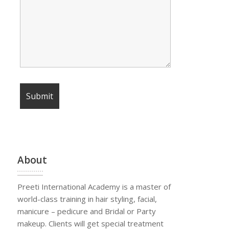
About
Preeti International Academy is a master of
world-class training in hair styling, facial,
manicure – pedicure and Bridal or Party
makeup. Clients will get special treatment