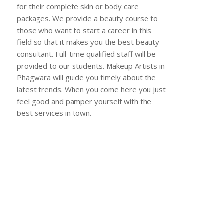
for their complete skin or body care
packages. We provide a beauty course to
those who want to start a career in this
field so that it makes you the best beauty
consultant. Full-time qualified staff will be
provided to our students. Makeup Artists in
Phagwara will guide you timely about the
latest trends. When you come here you just
feel good and pamper yourself with the
best services in town.