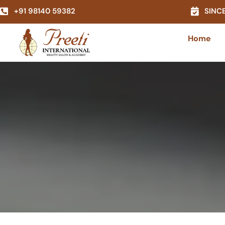
+91 98140 59382
SINCE
Home