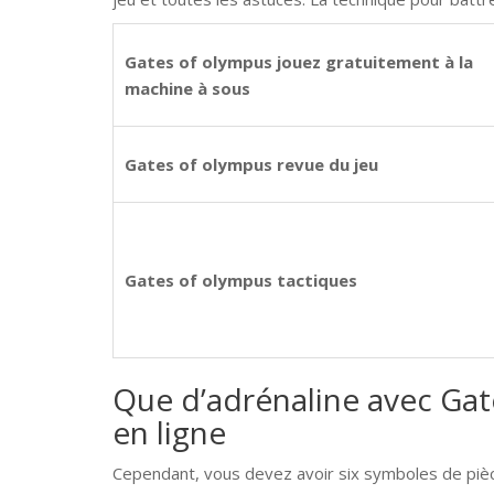
Gates of olympus jouez gratuitement à la
machine à sous
Gates of olympus revue du jeu
Gates of olympus tactiques
Que d’adrénaline avec Gate
en ligne
Cependant, vous devez avoir six symboles de pièc