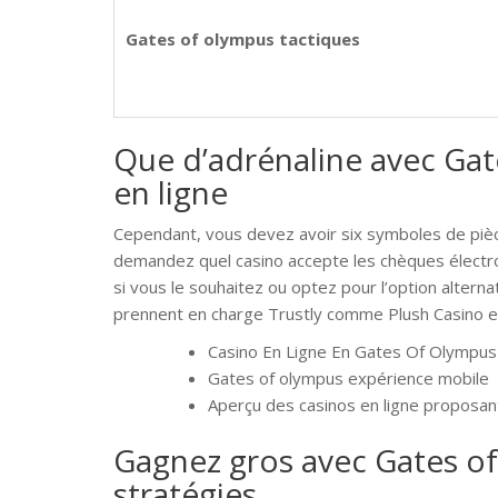
Gates of olympus tactiques
Que d’adrénaline avec Gate
en ligne
Cependant, vous devez avoir six symboles de pièc
demandez quel casino accepte les chèques élect
si vous le souhaitez ou optez pour l’option alterna
prennent en charge Trustly comme Plush Casino et
Casino En Ligne En Gates Of Olympus
Gates of olympus expérience mobile
Aperçu des casinos en ligne proposan
Gagnez gros avec Gates of
stratégies