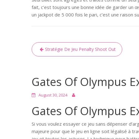
fait, c’est toujours une bonne idée de garder un œ
un jackpot de 5 000 fois le pari, c’est une raison s
Stratégie De Jeu Penalty Shoot Out
Gates Of Olympus E
August 30, 2024
Gates Of Olympus E
Si vous voulez essayer ce jeu sans dépenser d’arg
majeure pour que le jeu en ligne soit légalisé à t
jeu et toutes les astuces. La technique pour batt