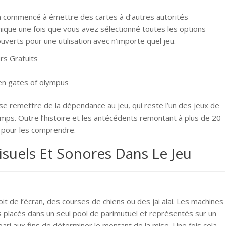
 il a commencé à émettre des cartes à d’autres autorités
nique une fois que vous avez sélectionné toutes les options
uverts pour une utilisation avec n’importe quel jeu.
rs Gratuits
en gates of olympus
e remettre de la dépendance au jeu, qui reste l’un des jeux de
emps. Outre l’histoire et les antécédents remontant à plus de 20
 pour les comprendre.
isuels Et Sonores Dans Le Jeu
t de l’écran, des courses de chiens ou des jai alai. Les machines
s placés dans un seul pool de parimutuel et représentés sur un
pari aux fins de déterminer le montant de la mise. Une fois cela