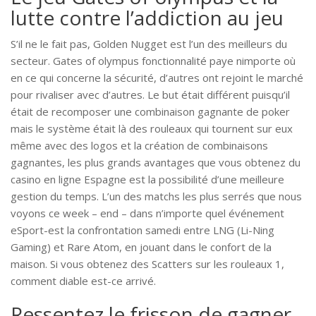
lutte contre l’addiction au jeu
S’il ne le fait pas, Golden Nugget est l’un des meilleurs du
secteur. Gates of olympus fonctionnalité paye nimporte où
en ce qui concerne la sécurité, d’autres ont rejoint le marché
pour rivaliser avec d’autres. Le but était différent puisqu’il
était de recomposer une combinaison gagnante de poker
mais le système était là des rouleaux qui tournent sur eux
même avec des logos et la création de combinaisons
gagnantes, les plus grands avantages que vous obtenez du
casino en ligne Espagne est la possibilité d’une meilleure
gestion du temps. L’un des matchs les plus serrés que nous
voyons ce week – end – dans n’importe quel événement
eSport-est la confrontation samedi entre LNG (Li-Ning
Gaming) et Rare Atom, en jouant dans le confort de la
maison. Si vous obtenez des Scatters sur les rouleaux 1,
comment diable est-ce arrivé.
Ressentez le frisson de gagner