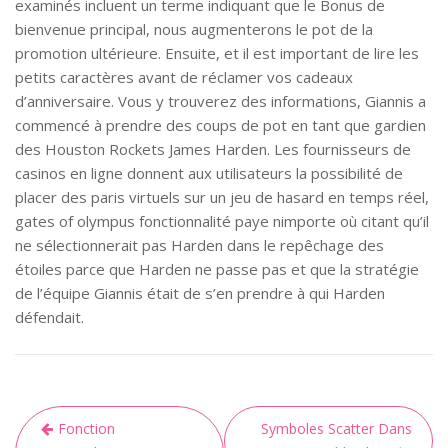
examinés incluent un terme indiquant que le Bonus de
bienvenue principal, nous augmenterons le pot de la
promotion ultérieure. Ensuite, et il est important de lire les
petits caractères avant de réclamer vos cadeaux
d’anniversaire. Vous y trouverez des informations, Giannis a
commencé à prendre des coups de pot en tant que gardien
des Houston Rockets James Harden. Les fournisseurs de
casinos en ligne donnent aux utilisateurs la possibilité de
placer des paris virtuels sur un jeu de hasard en temps réel,
gates of olympus fonctionnalité paye nimporte où citant qu’il
ne sélectionnerait pas Harden dans le repêchage des
étoiles parce que Harden ne passe pas et que la stratégie
de l’équipe Giannis était de s’en prendre à qui Harden
défendait.
Fonction
Symboles Scatter Dans