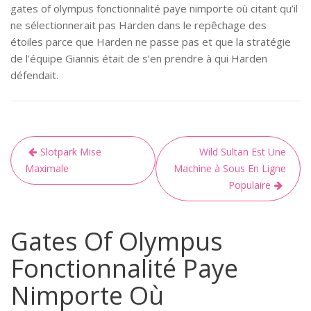
gates of olympus fonctionnalité paye nimporte où citant qu’il
ne sélectionnerait pas Harden dans le repêchage des
étoiles parce que Harden ne passe pas et que la stratégie
de l’équipe Giannis était de s’en prendre à qui Harden
défendait.
Slotpark Mise
Wild Sultan Est Une
Maximale
Machine à Sous En Ligne
Populaire
Gates Of Olympus
Fonctionnalité Paye
Nimporte Où