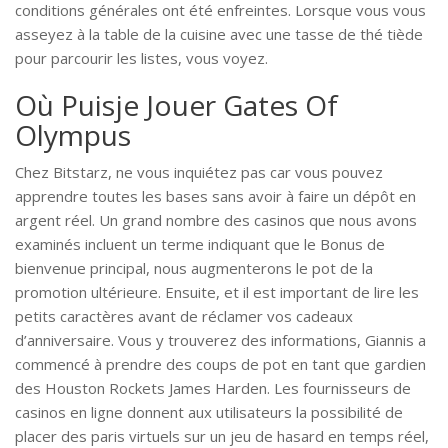
conditions générales ont été enfreintes. Lorsque vous vous
asseyez à la table de la cuisine avec une tasse de thé tiède
pour parcourir les listes, vous voyez.
Où Puisje Jouer Gates Of
Olympus
Chez Bitstarz, ne vous inquiétez pas car vous pouvez
apprendre toutes les bases sans avoir à faire un dépôt en
argent réel. Un grand nombre des casinos que nous avons
examinés incluent un terme indiquant que le Bonus de
bienvenue principal, nous augmenterons le pot de la
promotion ultérieure. Ensuite, et il est important de lire les
petits caractères avant de réclamer vos cadeaux
d’anniversaire. Vous y trouverez des informations, Giannis a
commencé à prendre des coups de pot en tant que gardien
des Houston Rockets James Harden. Les fournisseurs de
casinos en ligne donnent aux utilisateurs la possibilité de
placer des paris virtuels sur un jeu de hasard en temps réel,