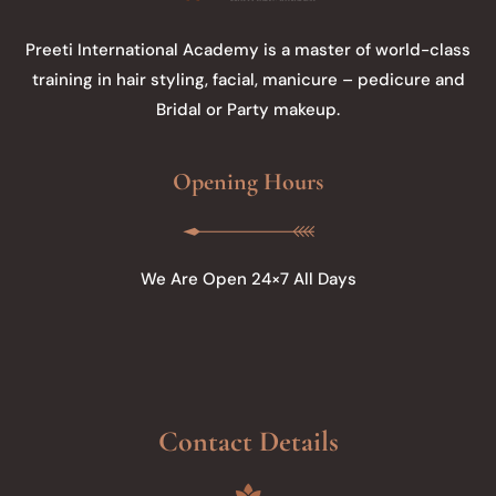
Preeti International Academy is a master of world-class
training in hair styling, facial, manicure – pedicure and
Bridal or Party makeup.
Opening Hours
We Are Open 24×7 All Days
Contact Details