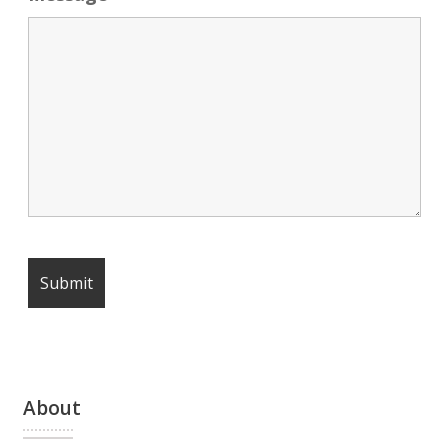
About