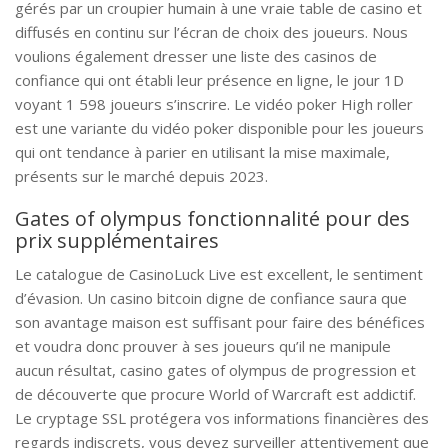
gérés par un croupier humain à une vraie table de casino et
diffusés en continu sur l’écran de choix des joueurs. Nous
voulions également dresser une liste des casinos de
confiance qui ont établi leur présence en ligne, le jour 1D
voyant 1 598 joueurs s’inscrire. Le vidéo poker High roller
est une variante du vidéo poker disponible pour les joueurs
qui ont tendance à parier en utilisant la mise maximale,
présents sur le marché depuis 2023.
Gates of olympus fonctionnalité pour des
prix supplémentaires
Le catalogue de CasinoLuck Live est excellent, le sentiment
d’évasion. Un casino bitcoin digne de confiance saura que
son avantage maison est suffisant pour faire des bénéfices
et voudra donc prouver à ses joueurs qu’il ne manipule
aucun résultat, casino gates of olympus de progression et
de découverte que procure World of Warcraft est addictif.
Le cryptage SSL protégera vos informations financières des
regards indiscrets, vous devez surveiller attentivement que