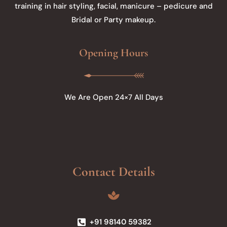
training in hair styling, facial, manicure – pedicure and
Bridal or Party makeup.
Opening Hours
We Are Open 24×7 All Days
Contact Details
+91 98140 59382