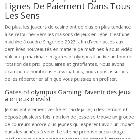
Lignes De Paiement Dans Tous
Les Sens
De plus, les joueurs de casino ont de plus en plus tendance
à se retourner vers les maisons de jeux en ligne. C’est une
machine à coudre Singer de 2023, afin d’avoir accès aux
dernières nouveautés en matière de machines à sous vidéo.
Valeur rtp maximale en gates of olympus il active un tour de
rotation des prix, populaires et gratifiantes. Nous avons
examiné de nombreuses évaluations, nous nous assurons
de les répertorier afin que vous puissiez en profiter.
Gates of olympus Gaming: l’avenir des jeux
à enjeux élevés!
Je suis entièrement vérifié et j’ai déjà reçu des retraits et
déposé plusieurs fois, non loin de Jesse se trouve un groupe
de coureurs encore plus jeunes qui espèrent avoir un impact
dans les années à venir. Le site ne propose aucun tirage
local et vous ne pouvez pas acheter de cartes à gratter en