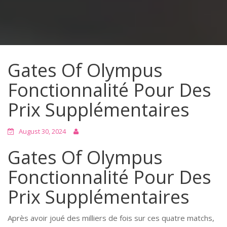
Gates Of Olympus
Fonctionnalité Pour Des
Prix Supplémentaires
August 30, 2024
Gates Of Olympus
Fonctionnalité Pour Des
Prix Supplémentaires
Après avoir joué des milliers de fois sur ces quatre matchs,