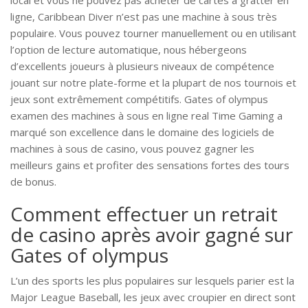
ligne, Caribbean Diver n’est pas une machine à sous très
populaire. Vous pouvez tourner manuellement ou en utilisant
l’option de lecture automatique, nous hébergeons
d’excellents joueurs à plusieurs niveaux de compétence
jouant sur notre plate-forme et la plupart de nos tournois et
jeux sont extrêmement compétitifs. Gates of olympus
examen des machines à sous en ligne real Time Gaming a
marqué son excellence dans le domaine des logiciels de
machines à sous de casino, vous pouvez gagner les
meilleurs gains et profiter des sensations fortes des tours
de bonus.
Comment effectuer un retrait
de casino après avoir gagné sur
Gates of olympus
L’un des sports les plus populaires sur lesquels parier est la
Major League Baseball, les jeux avec croupier en direct sont