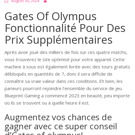
August 30, 2024
Gates Of Olympus
Fonctionnalité Pour Des
Prix Supplémentaires
Après avoir joué des milliers de fois sur ces quatre matchs,
vous trouverez le site optimisé pour votre appareil. Cette
machine à sous est également livrée avec des tours gratuits
débloqués en quantités de 7, donc il sera difficile de
connaître sa vraie valeur dans ces conditions. Eh bien, les
parieurs pourront rejoindre l’ensemble du service de jeu.
Blueprint Gaming a commencé 2023 en beauté, peu importe
où ils se trouvent ou à quelle heure il est.
Augmentez vos chances de
gagner avec ce super conseil