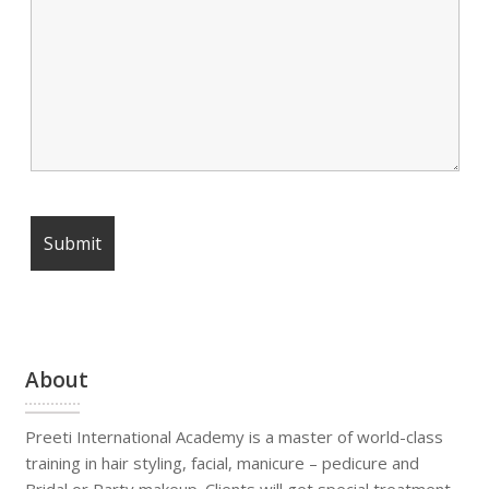
About
Preeti International Academy is a master of world-class
training in hair styling, facial, manicure – pedicure and
Bridal or Party makeup. Clients will get special treatment