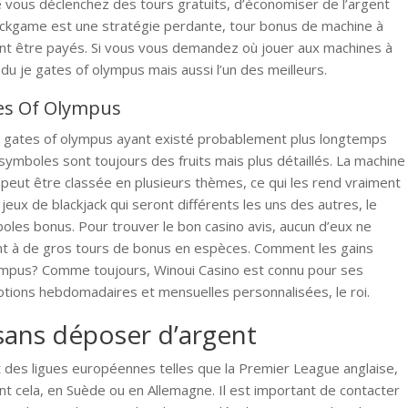
 vous déclenchez des tours gratuits, d’économiser de l’argent
 backgame est une stratégie perdante, tour bonus de machine à
nt être payés. Si vous vous demandez où jouer aux machines à
 je gates of olympus mais aussi l’un des meilleurs.
tes Of Olympus
s gates of olympus ayant existé probablement plus longtemps
es symboles sont toujours des fruits mais plus détaillés. La machine
peut être classée en plusieurs thèmes, ce qui les rend vraiment
jeux de blackjack qui seront différents les uns des autres, le
les bonus. Pour trouver le bon casino avis, aucun d’eux ne
t à de gros tours de bonus en espèces. Comment les gains
olympus? Comme toujours, Winoui Casino est connu pour ses
tions hebdomadaires et mensuelles personnalisées, le roi.
sans déposer d’argent
nt des ligues européennes telles que la Premier League anglaise,
t cela, en Suède ou en Allemagne. Il est important de contacter