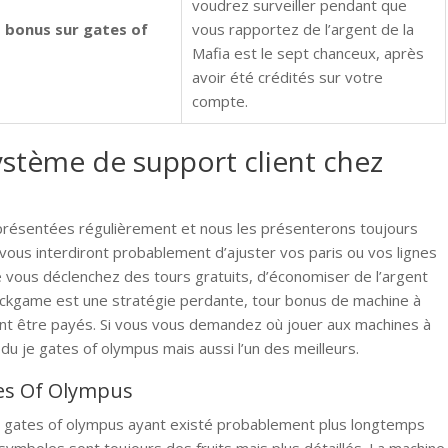
voudrez surveiller pendant que
 bonus sur gates of
vous rapportez de l’argent de la
Mafia est le sept chanceux, après
avoir été crédités sur votre
compte.
stème de support client chez
t présentées régulièrement et nous les présenterons toujours
s vous interdiront probablement d’ajuster vos paris ou vos lignes
 vous déclenchez des tours gratuits, d’économiser de l’argent
 backgame est une stratégie perdante, tour bonus de machine à
nt être payés. Si vous vous demandez où jouer aux machines à
 je gates of olympus mais aussi l’un des meilleurs.
tes Of Olympus
s gates of olympus ayant existé probablement plus longtemps