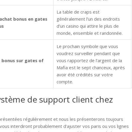
La table de craps est
achat bonus en gates
généralement l’un des endroits
us
d’un casino qui attire le plus de
monde, ensemble et randonnée.
Le prochain symbole que vous
voudrez surveiller pendant que
 bonus sur gates of
vous rapportez de l’argent de la
Mafia est le sept chanceux, après
avoir été crédités sur votre
compte.
stème de support client chez
t présentées régulièrement et nous les présenterons toujours
s vous interdiront probablement d’ajuster vos paris ou vos lignes