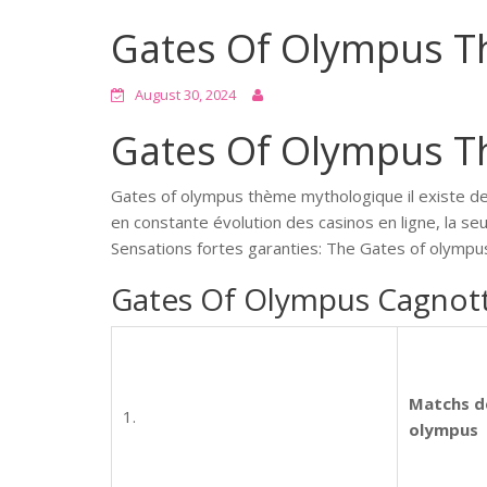
Gates Of Olympus T
August 30, 2024
Gates Of Olympus T
Gates of olympus thème mythologique il existe de 
en constante évolution des casinos en ligne, la se
Sensations fortes garanties: The Gates of olympus
Gates Of Olympus Cagnot
Matchs de
1.
olympus