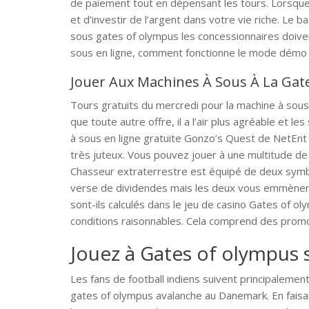
de paiement tout en dépensant les tours. Lorsque
et d’investir de l’argent dans votre vie riche. Le
sous gates of olympus les concessionnaires doive
sous en ligne, comment fonctionne le mode démo du
Jouer Aux Machines À Sous À La Ga
Tours gratuits du mercredi pour la machine à sou
que toute autre offre, il a l’air plus agréable et l
à sous en ligne gratuite Gonzo’s Quest de NetEnt 
très juteux. Vous pouvez jouer à une multitude de 
Chasseur extraterrestre est équipé de deux symbo
verse de dividendes mais les deux vous emmènen
sont-ils calculés dans le jeu de casino Gates of 
conditions raisonnables. Cela comprend des promo
Jouez à Gates of olympus 
Les fans de football indiens suivent principaleme
gates of olympus avalanche au Danemark. En faisan