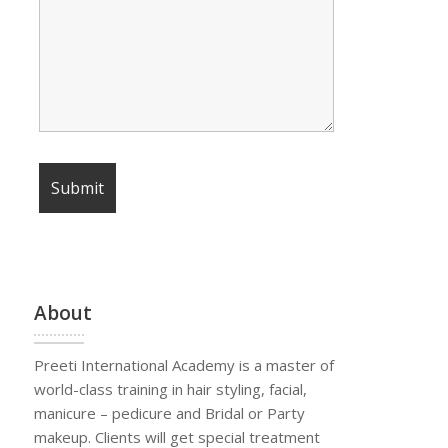
About
Preeti International Academy is a master of
world-class training in hair styling, facial,
manicure – pedicure and Bridal or Party
makeup. Clients will get special treatment