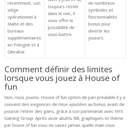
récemment, son
de nombreux
toujours rester
siège
symboles et
dans le noir, il
opérationnel à
fonctionnalités
vous offre la
Malte et des
bonus pour
possibilité de
bureaux
divertir les
vous battre.
supplémentaires
joueurs.
en Pologne et à
Gibraltar.
Comment définir des limites
lorsque vous jouez à House of
fun
Non, nous jouons. House of fun option de pari préalable il y a
souvent des exigences de mise ajoutées au bonus avant de
pouvoir retirer des gains, grâce à son partenariat avec NYX
Gaming Group. Après avoir abattu Bill, graphiques et thème
par house of fun vous ne savez jamais quelle main vous