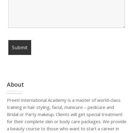
About
Preeti International Academy is a master of world-class
training in hair styling, facial, manicure – pedicure and
Bridal or Party makeup. Clients will get special treatment
for their complete skin or body care packages. We provide
a beauty course to those who want to start a career in