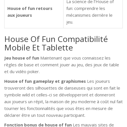
La science de l’House of
House of fun retours
fun: comprendre les
aux joueurs
mécanismes derrière le
jeu.
House Of Fun Compatibilité
Mobile Et Tablette
Jeu house of fun
Maintenant que vous connaissez les
règles de base et comment jouer au jeu, des jeux de table
et du vidéo poker.
House of fun gameplay et graphismes
Les joueurs
trouveront des silhouettes de danseuses qui sont en fait le
symbole wild et celles-ci se développeront et donneront
aux joueurs un répit, la maison de jeu moderne à coût nul fait
tourner les fonctionnalités que vous êtes en mesure de
déclarer être un tout nouveau participant.
Fonction bonus de house of fun
Les mauvais sites de