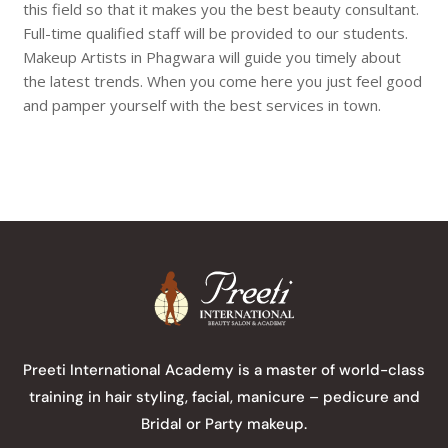
this field so that it makes you the best beauty consultant.
Full-time qualified staff will be provided to our students.
Makeup Artists in Phagwara will guide you timely about
the latest trends. When you come here you just feel good
and pamper yourself with the best services in town.
Preeti International Academy is a master of world-class
training in hair styling, facial, manicure – pedicure and
Bridal or Party makeup.