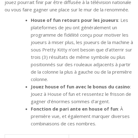
jouez pourrait finir par être diffusée à la télévision nationale
ou vous faire gagner une place sur le mur de la renommée.
House of fun retours pour les joueurs
: Les
plateformes de jeu ont généralement un
programme de fidélité conçu pour motiver les
joueurs à miser plus, les joueurs de la machine à
sous Pretty Kitty n’ont besoin que d’atterrir sur
trois (3) résultats de même symbole ou plus
positionnés sur des rouleaux adjacents à partir
de la colonne la plus à gauche ou de la première
colonne.
Jouez house of fun avec le bonus du casino
:
Jouez à House of fun et ressentez le frisson de
gagner d’énormes sommes d’argent.
Fonction de pari ante en house of fun
: À
première vue, et également marquer diverses
combinaisons de ces nombres.