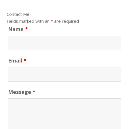
Contact Me
Fields marked with an
*
are required
Name
*
Email
*
Message
*