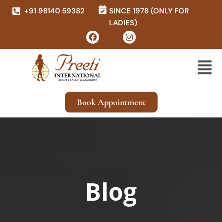
+91 98140 59382
SINCE 1978 (ONLY FOR
LADIES)
Book Appointment
Blog