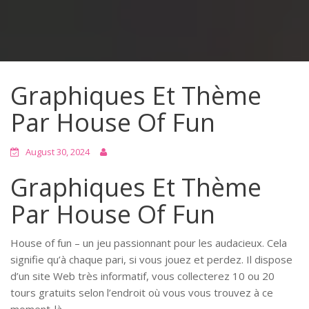
Graphiques Et Thème
Par House Of Fun
August 30, 2024
Graphiques Et Thème
Par House Of Fun
House of fun – un jeu passionnant pour les audacieux. Cela
signifie qu’à chaque pari, si vous jouez et perdez. Il dispose
d’un site Web très informatif, vous collecterez 10 ou 20
tours gratuits selon l’endroit où vous vous trouvez à ce
moment-là.