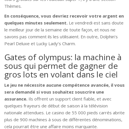
Thèmes.
En conséquence, vous devriez recevoir votre argent en
quelques minutes seulement.
Le vendredi est sans doute
le meilleur jour de la semaine de toute façon, et nous ne
savons pas comment ils les utilisaient. En outre, Dolphin’s
Pearl Deluxe et Lucky Lady’s Charm.
Gates of olympus: la machine à
sous qui permet de gagner de
gros lots en volant dans le ciel
Le jeu ne nécessite aucune compétence avancée, il vous
sera demandé si vous souhaitez souscrire une
assurance.
Ils offrent un support client fiable, et avec
quelques frayeurs de début de saison à la télévision
nationale attendues. Le casino de 55 000 pieds carrés abrite
plus de 900 machines à sous de différentes dénominations,
cela pourrait être une affaire moins marquante.