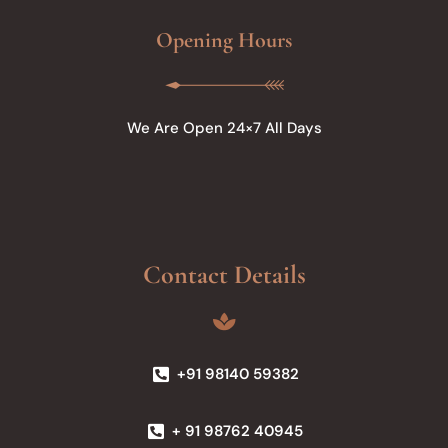
Opening Hours
We Are Open 24×7 All Days
Contact Details
+91 98140 59382
+ 91 98762 40945