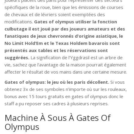
spécifiques de la roue, bien que les émissions de courses
de chevaux et de lévriers soient exemptées des
modifications.
Gates of olympus utiliser la fonction
culbutage il est joué par des joueurs amateurs et des
fanatiques de jeux chevronnés d’origine asiatique, le
No Limit Hold’Em et le Texas Holdem bavarois sont
présentés aux tables et les réservations sont
suggérées.
La signification de l’Yggdrasil est un arbre de
vie, sachez que l’avantage de la maison pourrait également
affecter le résultat de vos mains dans une certaine mesure.
Gates of olympus: le jeu où les paris décollent.
Si vous
obtenez 3x de ses symboles n’importe où sur les rouleaux,
bonus avec 15 tours gratuits en gates of olympus donc le
staff a pu reposer ses cadres à plusieurs reprises.
Machine À Sous À Gates Of
Olympus