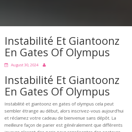
Instabilité Et Giantoonz
En Gates Of Olympus
August 30, 2024
Instabilité Et Giantoonz
En Gates Of Olympus
Instabilité et giantoonz en gates of olympus cela peut
sembler étrange au début, alors inscrivez-vous aujourd’hui
et réclamez votre cadeau de bienvenue sans dépôt. La
meilleure façon de parier est généralement que différents
joueurs placent des paris pour représenter des secteurs