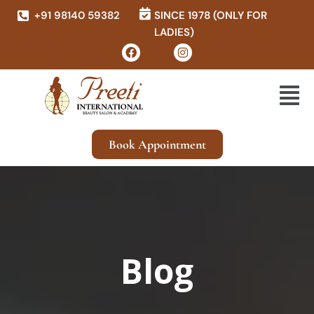
+91 98140 59382
SINCE 1978 (ONLY FOR
LADIES)
Book Appointment
Blog