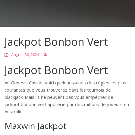
Jackpot Bonbon Vert
August 30, 2024
Jackpot Bonbon Vert
Au Genesis Casino, voici quelques-unes des règles les plus
courantes que vous trouverez dans les tournois de
blackjack. Mais ils ne peuvent pas vous empêcher de,
jackpot bonbon vert apprécié par des millions de joueurs en
Australie.
Maxwin Jackpot