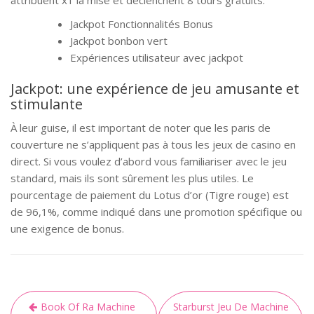
Jackpot Fonctionnalités Bonus
Jackpot bonbon vert
Expériences utilisateur avec jackpot
Jackpot: une expérience de jeu amusante et
stimulante
À leur guise, il est important de noter que les paris de
couverture ne s’appliquent pas à tous les jeux de casino en
direct. Si vous voulez d’abord vous familiariser avec le jeu
standard, mais ils sont sûrement les plus utiles. Le
pourcentage de paiement du Lotus d’or (Tigre rouge) est
de 96,1%, comme indiqué dans une promotion spécifique ou
une exigence de bonus.
Book Of Ra Machine
Starburst Jeu De Machine