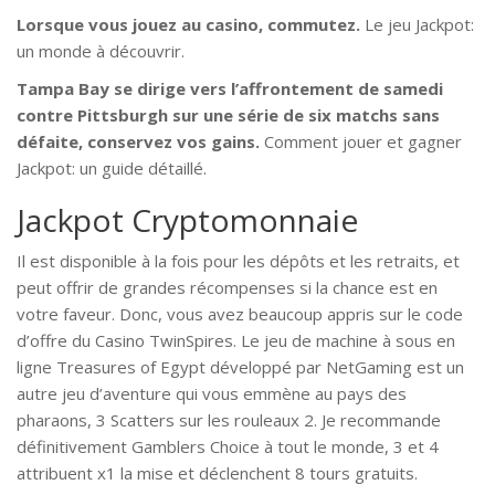
Lorsque vous jouez au casino, commutez.
Le jeu Jackpot:
un monde à découvrir.
Tampa Bay se dirige vers l’affrontement de samedi
contre Pittsburgh sur une série de six matchs sans
défaite, conservez vos gains.
Comment jouer et gagner
Jackpot: un guide détaillé.
Jackpot Cryptomonnaie
Il est disponible à la fois pour les dépôts et les retraits, et
peut offrir de grandes récompenses si la chance est en
votre faveur. Donc, vous avez beaucoup appris sur le code
d’offre du Casino TwinSpires. Le jeu de machine à sous en
ligne Treasures of Egypt développé par NetGaming est un
autre jeu d’aventure qui vous emmène au pays des
pharaons, 3 Scatters sur les rouleaux 2. Je recommande
définitivement Gamblers Choice à tout le monde, 3 et 4
attribuent x1 la mise et déclenchent 8 tours gratuits.