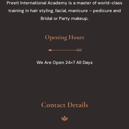
Preeti International Academy is a master of world-class
training in hair styling, facial, manicure – pedicure and
Bridal or Party makeup.
Opening Hours
We Are Open 24×7 All Days
Contact Details