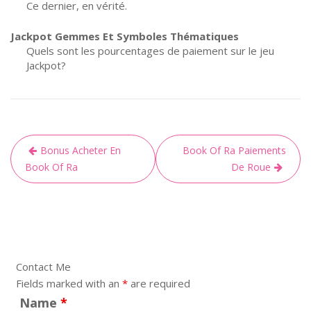
Ce dernier, en vérité.
Jackpot Gemmes Et Symboles Thématiques
Quels sont les pourcentages de paiement sur le jeu
Jackpot?
Bonus Acheter En
Book Of Ra Paiements
Book Of Ra
De Roue
Contact Me
Fields marked with an
*
are required
Name
*