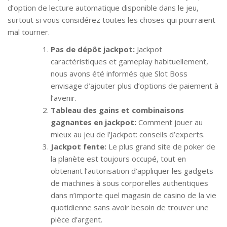
d’option de lecture automatique disponible dans le jeu,
surtout si vous considérez toutes les choses qui pourraient
mal tourner.
Pas de dépôt jackpot:
Jackpot
caractéristiques et gameplay habituellement,
nous avons été informés que Slot Boss
envisage d’ajouter plus d’options de paiement à
l’avenir.
Tableau des gains et combinaisons
gagnantes en jackpot:
Comment jouer au
mieux au jeu de l’Jackpot: conseils d’experts.
Jackpot fente:
Le plus grand site de poker de
la planète est toujours occupé, tout en
obtenant l’autorisation d’appliquer les gadgets
de machines à sous corporelles authentiques
dans n’importe quel magasin de casino de la vie
quotidienne sans avoir besoin de trouver une
pièce d’argent.