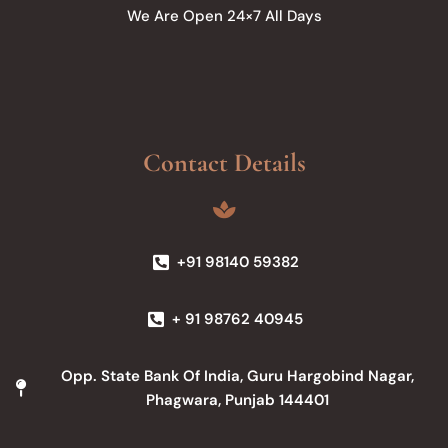
We Are Open 24×7 All Days
Contact Details
+91 98140 59382
+ 91 98762 40945
Opp. State Bank Of India, Guru Hargobind Nagar,
Phagwara, Punjab 144401