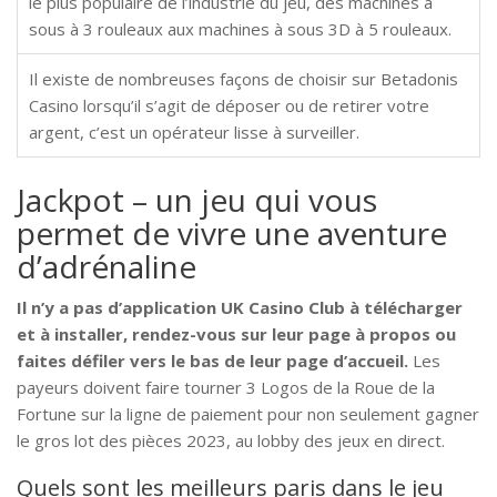
le plus populaire de l’industrie du jeu, des machines à
sous à 3 rouleaux aux machines à sous 3D à 5 rouleaux.
Il existe de nombreuses façons de choisir sur Betadonis
Casino lorsqu’il s’agit de déposer ou de retirer votre
argent, c’est un opérateur lisse à surveiller.
Jackpot – un jeu qui vous
permet de vivre une aventure
d’adrénaline
Il n’y a pas d’application UK Casino Club à télécharger
et à installer, rendez-vous sur leur page à propos ou
faites défiler vers le bas de leur page d’accueil.
Les
payeurs doivent faire tourner 3 Logos de la Roue de la
Fortune sur la ligne de paiement pour non seulement gagner
le gros lot des pièces 2023, au lobby des jeux en direct.
Quels sont les meilleurs paris dans le jeu