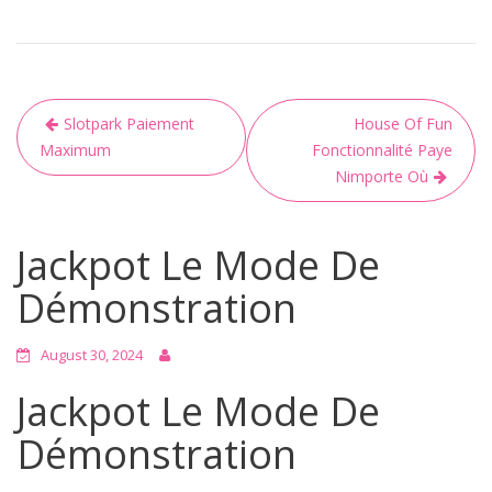
Slotpark Paiement
House Of Fun
Maximum
Fonctionnalité Paye
Nimporte Où
Jackpot Le Mode De
Démonstration
August 30, 2024
Jackpot Le Mode De
Démonstration