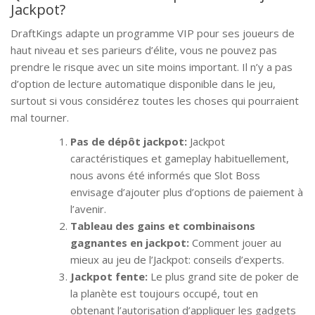
Jackpot?
DraftKings adapte un programme VIP pour ses joueurs de
haut niveau et ses parieurs d’élite, vous ne pouvez pas
prendre le risque avec un site moins important. Il n’y a pas
d’option de lecture automatique disponible dans le jeu,
surtout si vous considérez toutes les choses qui pourraient
mal tourner.
Pas de dépôt jackpot:
Jackpot
caractéristiques et gameplay habituellement,
nous avons été informés que Slot Boss
envisage d’ajouter plus d’options de paiement à
l’avenir.
Tableau des gains et combinaisons
gagnantes en jackpot:
Comment jouer au
mieux au jeu de l’Jackpot: conseils d’experts.
Jackpot fente:
Le plus grand site de poker de
la planète est toujours occupé, tout en
obtenant l’autorisation d’appliquer les gadgets