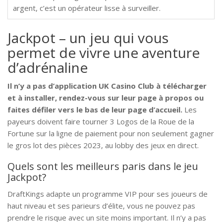
argent, c’est un opérateur lisse à surveiller.
Jackpot – un jeu qui vous
permet de vivre une aventure
d’adrénaline
Il n’y a pas d’application UK Casino Club à télécharger
et à installer, rendez-vous sur leur page à propos ou
faites défiler vers le bas de leur page d’accueil.
Les
payeurs doivent faire tourner 3 Logos de la Roue de la
Fortune sur la ligne de paiement pour non seulement gagner
le gros lot des pièces 2023, au lobby des jeux en direct.
Quels sont les meilleurs paris dans le jeu
Jackpot?
DraftKings adapte un programme VIP pour ses joueurs de
haut niveau et ses parieurs d’élite, vous ne pouvez pas
prendre le risque avec un site moins important. Il n’y a pas