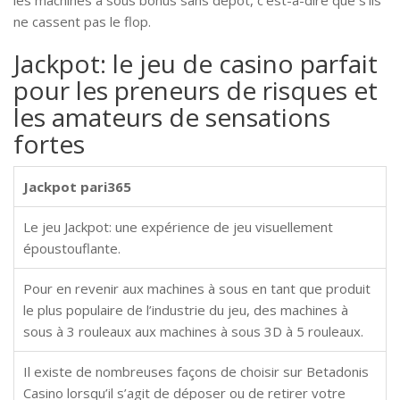
ne cassent pas le flop.
Jackpot: le jeu de casino parfait
pour les preneurs de risques et
les amateurs de sensations
fortes
Jackpot pari365
Le jeu Jackpot: une expérience de jeu visuellement
époustouflante.
Pour en revenir aux machines à sous en tant que produit
le plus populaire de l’industrie du jeu, des machines à
sous à 3 rouleaux aux machines à sous 3D à 5 rouleaux.
Il existe de nombreuses façons de choisir sur Betadonis
Casino lorsqu’il s’agit de déposer ou de retirer votre