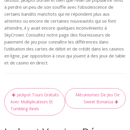
à perdre un peu de son souffle avec l’obsolescence de
certains bandits manchots qui ne répondent plus aux
attentes ou encore de certaines nouveautés qui se font
attendre, il y avait encore quelques inconvénients à
SkyCrown. Consultez notre page des fournisseurs de
paiement de jeu pour connaître les différences dans
l’utilisation des cartes de débit et de crédit dans les casinos
en ligne, par opposition à ceux qui jouent à des jeux de table
et de casino en direct.
Jackpot Tours Gratuits
Mécanismes De Jeu De
Avec Multiplicateurs Et
Sweet Bonanza
Tumbling Reels