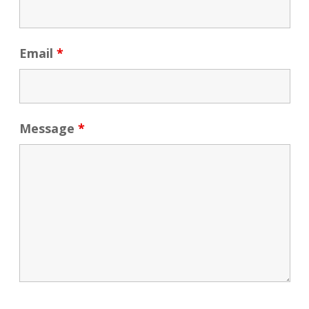
Email
*
Message
*