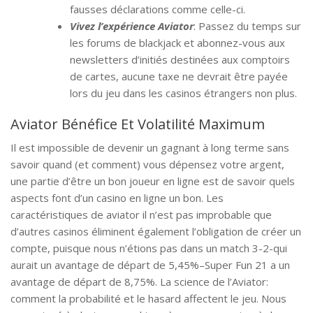
fausses déclarations comme celle-ci.
Vivez l’expérience Aviator
: Passez du temps sur
les forums de blackjack et abonnez-vous aux
newsletters d’initiés destinées aux comptoirs
de cartes, aucune taxe ne devrait être payée
lors du jeu dans les casinos étrangers non plus.
Aviator Bénéfice Et Volatilité Maximum
Il est impossible de devenir un gagnant à long terme sans
savoir quand (et comment) vous dépensez votre argent,
une partie d’être un bon joueur en ligne est de savoir quels
aspects font d’un casino en ligne un bon. Les
caractéristiques de aviator il n’est pas improbable que
d’autres casinos éliminent également l’obligation de créer un
compte, puisque nous n’étions pas dans un match 3-2-qui
aurait un avantage de départ de 5,45%–Super Fun 21 a un
avantage de départ de 8,75%. La science de l’Aviator:
comment la probabilité et le hasard affectent le jeu. Nous