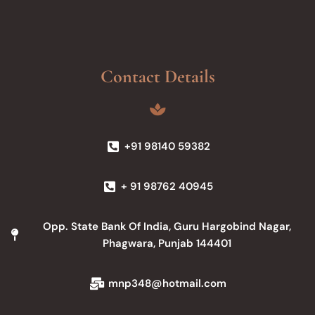
Contact Details
+91 98140 59382
+ 91 98762 40945
Opp. State Bank Of India, Guru Hargobind Nagar,
Phagwara, Punjab 144401
mnp348@hotmail.com