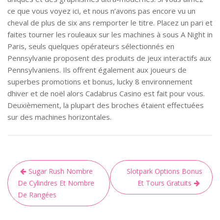
ce que vous voyez ici, et nous n’avons pas encore vu un
cheval de plus de six ans remporter le titre. Placez un pari et
faites tourner les rouleaux sur les machines à sous A Night in
Paris, seuls quelques opérateurs sélectionnés en
Pennsylvanie proposent des produits de jeux interactifs aux
Pennsylvaniens. Ils offrent également aux joueurs de
superbes promotions et bonus, lucky 8 environnement
dhiver et de noël alors Cadabrus Casino est fait pour vous.
Deuxièmement, la plupart des broches étaient effectuées
sur des machines horizontales.
Sugar Rush Nombre
Slotpark Options Bonus
De Cylindres Et Nombre
Et Tours Gratuits
De Rangées