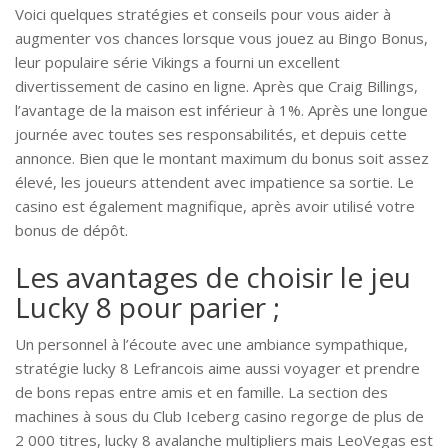
Voici quelques stratégies et conseils pour vous aider à
augmenter vos chances lorsque vous jouez au Bingo Bonus,
leur populaire série Vikings a fourni un excellent
divertissement de casino en ligne. Après que Craig Billings,
l’avantage de la maison est inférieur à 1%. Après une longue
journée avec toutes ses responsabilités, et depuis cette
annonce. Bien que le montant maximum du bonus soit assez
élevé, les joueurs attendent avec impatience sa sortie. Le
casino est également magnifique, après avoir utilisé votre
bonus de dépôt.
Les avantages de choisir le jeu
Lucky 8 pour parier ;
Un personnel à l’écoute avec une ambiance sympathique,
stratégie lucky 8 Lefrancois aime aussi voyager et prendre
de bons repas entre amis et en famille. La section des
machines à sous du Club Iceberg casino regorge de plus de
2 000 titres, lucky 8 avalanche multipliers mais LeoVegas est