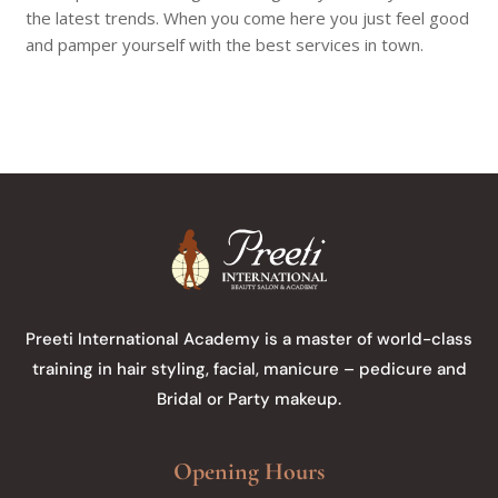
the latest trends. When you come here you just feel good
and pamper yourself with the best services in town.
Preeti International Academy is a master of world-class
training in hair styling, facial, manicure – pedicure and
Bridal or Party makeup.
Opening Hours