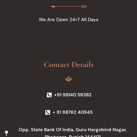
We Are Open 24×7 All Days
Contact Details
+91 98140 59382
+ 91 98762 40945
Opp. State Bank Of India, Guru Hargobind Nagar,
Phagwara, Punjab 144401