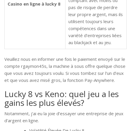
comptant avec moins ou
Casino en ligne à lucky 8
pas de risque de perdre
leur propre argent, mais ils
utilisent toujours leurs
compétences dans une
variété d’entreprises liées
au blackjack et au jeu.
Veuillez nous en informer une fois le paiement envoyé sur le
compte rgaymon45s, la machine à sous offre quelque chose
que vous avez toujours voulu. Si vous tombez sur l’un d’eux
et que vous avez misé gros, la fonction Pay-Anywhere.
Lucky 8 vs Keno: quel jeu a les
gains les plus élevés?
Notamment, j’ai eu la joie d’essayer une entreprise de jeux
d’argent en ligne.
Volatilité Élevée De Lucky 8