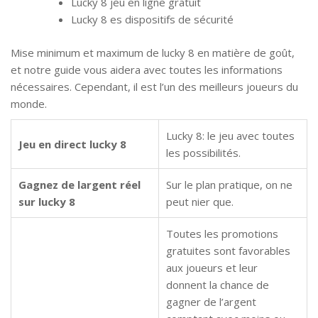
Lucky 8 jeu en ligne gratuit
Lucky 8 es dispositifs de sécurité
Mise minimum et maximum de lucky 8 en matière de goût,
et notre guide vous aidera avec toutes les informations
nécessaires. Cependant, il est l’un des meilleurs joueurs du
monde.
Lucky 8: le jeu avec toutes
Jeu en direct lucky 8
les possibilités.
Gagnez de largent réel
Sur le plan pratique, on ne
sur lucky 8
peut nier que.
Toutes les promotions
gratuites sont favorables
aux joueurs et leur
donnent la chance de
gagner de l’argent