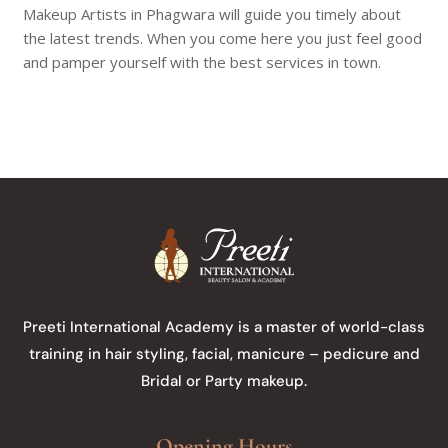
Makeup Artists in Phagwara will guide you timely about
the latest trends. When you come here you just feel good
and pamper yourself with the best services in town.
Preeti International Academy is a master of world-class
training in hair styling, facial, manicure – pedicure and
Bridal or Party makeup.
Opening Hours