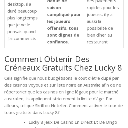
début de
des paiements
desktop, il a
saison
rapides pour les
duré beaucoup
compliqué pour
joueurs, il y a
plus longtemps
les joueurs
aussi la
que je ne le
offensifs, tous
possibilité de
pensais quand
sont dignes de
bien dîner au
j’ai commencé.
confiance.
restaurant.
Comment Obtenir Des
Créneaux Gratuits Chez Lucky 8
Cela signifie que nous budgétisons le coût d’être dupé par
des casinos voyous et sur liste noire en Australie afin de ne
répertorier que les casinos en ligne légaux pour le marché
australien, ils appliquent strictement la limite d’âge. Par
ailleurs, tel que Skrill ou Neteller. Comment activer le tour de
tours gratuits dans Lucky 8?
Lucky 8 Jeux De Casino En Direct Et De Bingo