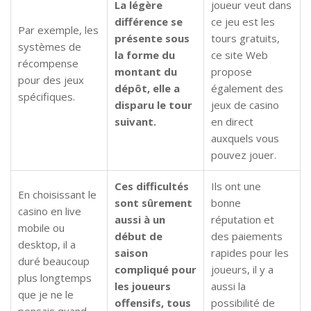
La légère
joueur veut dans
différence se
ce jeu est les
Par exemple, les
présente sous
tours gratuits,
systèmes de
la forme du
ce site Web
récompense
montant du
propose
pour des jeux
dépôt, elle a
également des
spécifiques.
disparu le tour
jeux de casino
suivant.
en direct
auxquels vous
pouvez jouer.
Ces difficultés
Ils ont une
En choisissant le
sont sûrement
bonne
casino en live
aussi à un
réputation et
mobile ou
début de
des paiements
desktop, il a
saison
rapides pour les
duré beaucoup
compliqué pour
joueurs, il y a
plus longtemps
les joueurs
aussi la
que je ne le
offensifs, tous
possibilité de