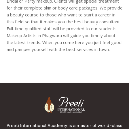
Bridal or Party makeup. Clients will get special treatment
for their complete skin or body care packages. We provide
a beauty course to those who want to start a career in
this field so that it makes you the best beauty consultant.
Full-time qualified staff will be provided to our students.
Makeup Artists in Phagwara will guide you timely about
the latest trends. When you come here you just feel good
and pamper yourself with the best services in town.
Preeti International Academy is a master of world-class