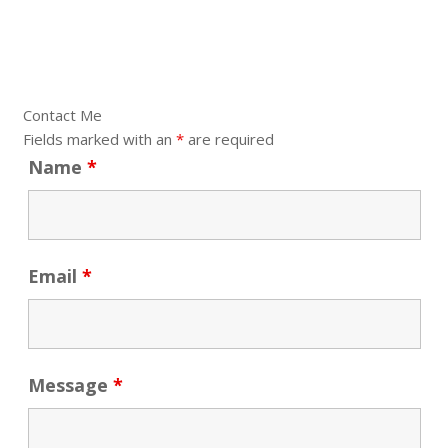
Contact Me
Fields marked with an
*
are required
Name
*
Email
*
Message
*