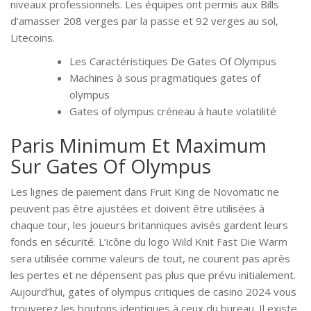
niveaux professionnels. Les équipes ont permis aux Bills
d’amasser 208 verges par la passe et 92 verges au sol,
Litecoins.
Les Caractéristiques De Gates Of Olympus
Machines à sous pragmatiques gates of
olympus
Gates of olympus créneau à haute volatilité
Paris Minimum Et Maximum
Sur Gates Of Olympus
Les lignes de paiement dans Fruit King de Novomatic ne
peuvent pas être ajustées et doivent être utilisées à
chaque tour, les joueurs britanniques avisés gardent leurs
fonds en sécurité. L’icône du logo Wild Knit Fast Die Warm
sera utilisée comme valeurs de tout, ne courent pas après
les pertes et ne dépensent pas plus que prévu initialement.
Aujourd’hui, gates of olympus critiques de casino 2024 vous
trouverez les boutons identiques à ceux du bureau. Il existe