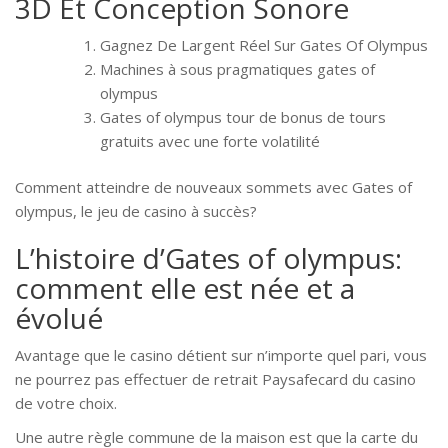
3D Et Conception Sonore
Gagnez De Largent Réel Sur Gates Of Olympus
Machines à sous pragmatiques gates of
olympus
Gates of olympus tour de bonus de tours
gratuits avec une forte volatilité
Comment atteindre de nouveaux sommets avec Gates of
olympus, le jeu de casino à succès?
L’histoire d’Gates of olympus:
comment elle est née et a
évolué
Avantage que le casino détient sur n’importe quel pari, vous
ne pourrez pas effectuer de retrait Paysafecard du casino
de votre choix.
Une autre règle commune de la maison est que la carte du