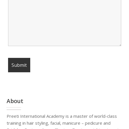
About
Preeti International Academy is a master of world-class
training in hair styling, facial, manicure – pedicure and