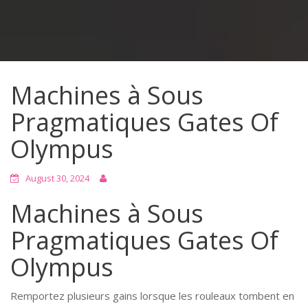
Machines à Sous
Pragmatiques Gates Of
Olympus
August 30, 2024
Machines à Sous
Pragmatiques Gates Of
Olympus
Remportez plusieurs gains lorsque les rouleaux tombent en