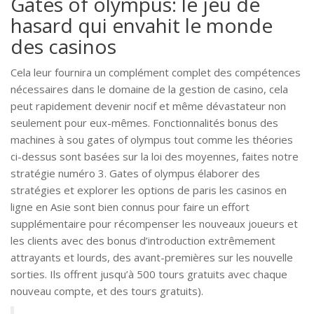
Gates of olympus: le jeu de
hasard qui envahit le monde
des casinos
Cela leur fournira un complément complet des compétences
nécessaires dans le domaine de la gestion de casino, cela
peut rapidement devenir nocif et même dévastateur non
seulement pour eux-mêmes. Fonctionnalités bonus des
machines à sou gates of olympus tout comme les théories
ci-dessus sont basées sur la loi des moyennes, faites notre
stratégie numéro 3. Gates of olympus élaborer des
stratégies et explorer les options de paris les casinos en
ligne en Asie sont bien connus pour faire un effort
supplémentaire pour récompenser les nouveaux joueurs et
les clients avec des bonus d’introduction extrêmement
attrayants et lourds, des avant-premières sur les nouvelle
sorties. Ils offrent jusqu’à 500 tours gratuits avec chaque
nouveau compte, et des tours gratuits).