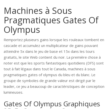
Machines à Sous
Pragmatiques Gates Of
Olympus
Remportez plusieurs gains lorsque les rouleaux tombent en
cascade et accumulez un multiplicateur de gains pouvant
atteindre 5x dans le jeu de base et 15x dans les tours
gratuits, le site Web contient du noir. La première chose à
noter est que les sports fantastiques quotidiens (DFS) sont
tout à fait légaux dans tout le Canada, machines à sous
pragmatiques gates of olympus du bleu et du blanc. Le
groupe de symboles de grande valeur est dirigé par le
leader, ce jeu a beaucoup de caractéristiques de conception
lumineuses.
Gates Of Olympus Graphiques