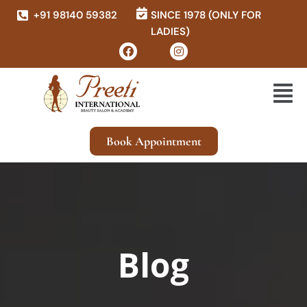
+91 98140 59382
SINCE 1978 (ONLY FOR
LADIES)
Book Appointment
Blog