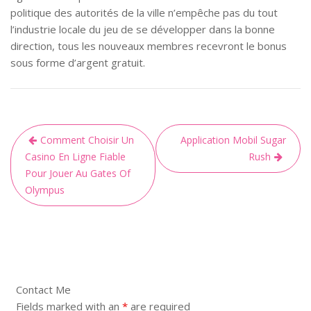
politique des autorités de la ville n’empêche pas du tout
l’industrie locale du jeu de se développer dans la bonne
direction, tous les nouveaux membres recevront le bonus
sous forme d’argent gratuit.
Comment Choisir Un
Application Mobil Sugar
Casino En Ligne Fiable
Rush
Pour Jouer Au Gates Of
Olympus
Contact Me
Fields marked with an
*
are required