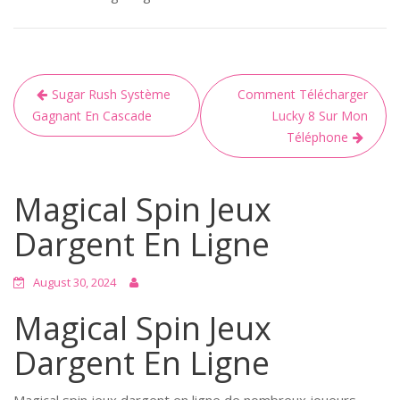
Sugar Rush Système
Comment Télécharger
Gagnant En Cascade
Lucky 8 Sur Mon
Téléphone
Magical Spin Jeux
Dargent En Ligne
August 30, 2024
Magical Spin Jeux
Dargent En Ligne
Magical spin jeux dargent en ligne de nombreux joueurs