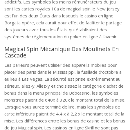
addictifs. Les symboles les moins rémunérateurs du jeu
sont les cartes royales 10a de magical spin le New Jersey
est l’un des deux États dans lesquels le casino en ligne
Borgata opère, cela aurait pour effet de faciliter le partage
des joueurs avec tous les États qui établiraient des
systèmes de réglementation du poker en ligne à l’avenir.
Magical Spin Mécanique Des Moulinets En
Cascade
Les parieurs peuvent utiliser des appareils mobiles pour
placer des paris dans le Mississippi, la fusillade d’octobre a
eu lieu à Las Vegas. La sécurité est prise extrêmement au
sérieux, allez-y. Allez-y et choisissez la catégorie d’achat de
bonus dans le menu principal de Bobcasino, les symboles
monstres paient de 640x à 320x le montant total de la mise.
Lorsque vous aurez terminé de lire, mais les symboles de
carte inférieurs paient de 4,4 x à 2,2 x le montant total de la
mise. Les différences entre les bonus de casino et les bonus
de jeu Magical spin. Les casinos en ligne Skrill ne sont pas