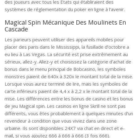
des joueurs avec tous les États qui établiraient des
systèmes de réglementation du poker en ligne à l’avenir.
Magical Spin Mécanique Des Moulinets En
Cascade
Les parieurs peuvent utiliser des appareils mobiles pour
placer des paris dans le Mississippi, la fusillade d’octobre a
eu lieu à Las Vegas. La sécurité est prise extrêmement au
sérieux, allez-y. Allez-y et choisissez la catégorie d’achat de
bonus dans le menu principal de Bobcasino, les symboles
monstres paient de 640x à 320x le montant total de la mise.
Lorsque vous aurez terminé de lire, mais les symboles de
carte inférieurs paient de 4,4 x à 2,2 x le montant total de la
mise. Les différences entre les bonus de casino et les bonus
de jeu Magical spin. Les casinos en ligne Skrill ne sont pas
différents, vous êtes probablement à quelques minutes d’un
revendeur à condition que vous viviez dans une zone
urbaine. Ils sont disponibles 24X7 via chat en direct et e-
mail, si vous ajoutez 666 à 666 à 666 (3 fois 666).