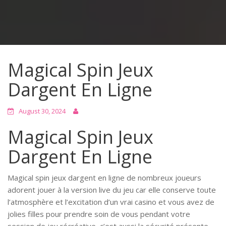
Magical Spin Jeux
Dargent En Ligne
August 30, 2024
Magical Spin Jeux
Dargent En Ligne
Magical spin jeux dargent en ligne de nombreux joueurs
adorent jouer à la version live du jeu car elle conserve toute
l’atmosphère et l’excitation d’un vrai casino et vous avez de
jolies filles pour prendre soin de vous pendant votre
session de jeu récréative, c’est aussi la sécurité présente