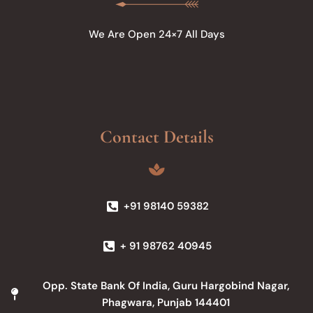
We Are Open 24×7 All Days
Contact Details
+91 98140 59382
+ 91 98762 40945
Opp. State Bank Of India, Guru Hargobind Nagar,
Phagwara, Punjab 144401