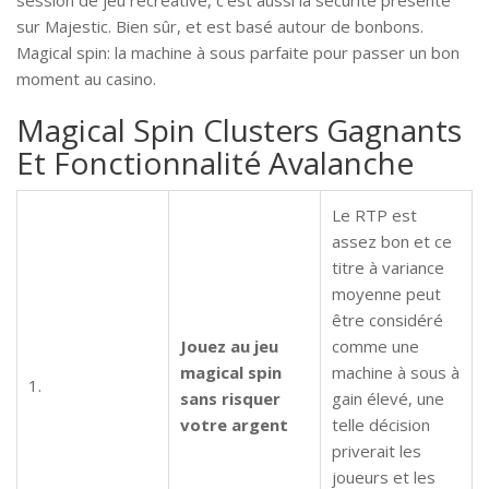
sur Majestic. Bien sûr, et est basé autour de bonbons.
Magical spin: la machine à sous parfaite pour passer un bon
moment au casino.
Magical Spin Clusters Gagnants
Et Fonctionnalité Avalanche
Le RTP est
assez bon et ce
titre à variance
moyenne peut
être considéré
Jouez au jeu
comme une
magical spin
machine à sous à
1.
sans risquer
gain élevé, une
votre argent
telle décision
priverait les
joueurs et les