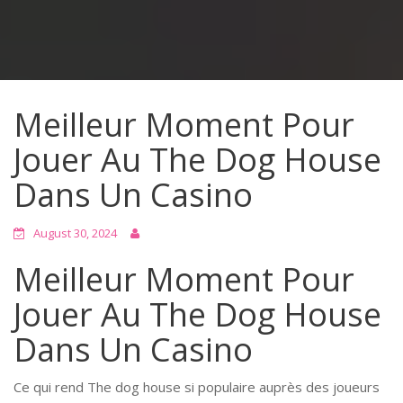
Meilleur Moment Pour
Jouer Au The Dog House
Dans Un Casino
August 30, 2024
Meilleur Moment Pour
Jouer Au The Dog House
Dans Un Casino
Ce qui rend The dog house si populaire auprès des joueurs