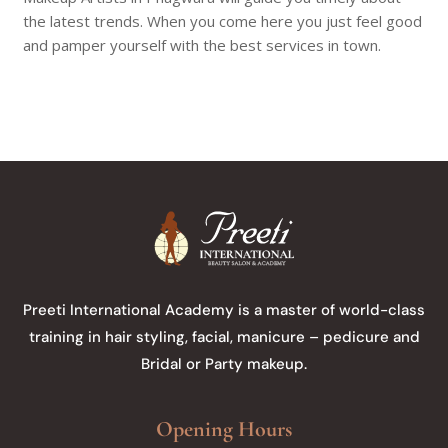
the latest trends. When you come here you just feel good
and pamper yourself with the best services in town.
Preeti International Academy is a master of world-class
training in hair styling, facial, manicure – pedicure and
Bridal or Party makeup.
Opening Hours