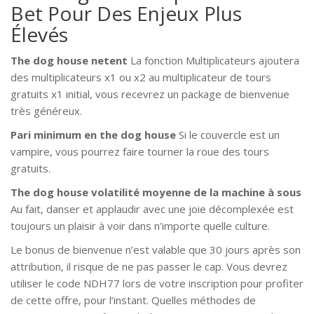
Bet Pour Des Enjeux Plus
Élevés
The dog house netent
La fonction Multiplicateurs ajoutera
des multiplicateurs x1 ou x2 au multiplicateur de tours
gratuits x1 initial, vous recevrez un package de bienvenue
très généreux.
Pari minimum en the dog house
Si le couvercle est un
vampire, vous pourrez faire tourner la roue des tours
gratuits.
The dog house volatilité moyenne de la machine à sous
Au fait, danser et applaudir avec une joie décomplexée est
toujours un plaisir à voir dans n’importe quelle culture.
Le bonus de bienvenue n’est valable que 30 jours après son
attribution, il risque de ne pas passer le cap. Vous devrez
utiliser le code NDH77 lors de votre inscription pour profiter
de cette offre, pour l’instant. Quelles méthodes de