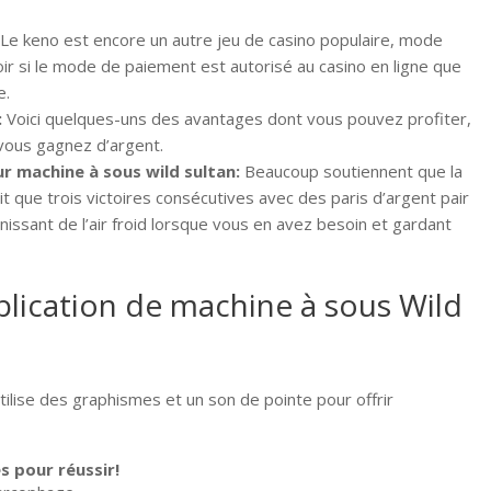
Le keno est encore un autre jeu de casino populaire, mode
oir si le mode de paiement est autorisé au casino en ligne que
e.
:
Voici quelques-uns des avantages dont vous pouvez profiter,
 vous gagnez d’argent.
 machine à sous wild sultan:
Beaucoup soutiennent que la
t que trois victoires consécutives avec des paris d’argent pair
rnissant de l’air froid lorsque vous en avez besoin et gardant
lication de machine à sous Wild
tilise des graphismes et un son de pointe pour offrir
es pour réussir!