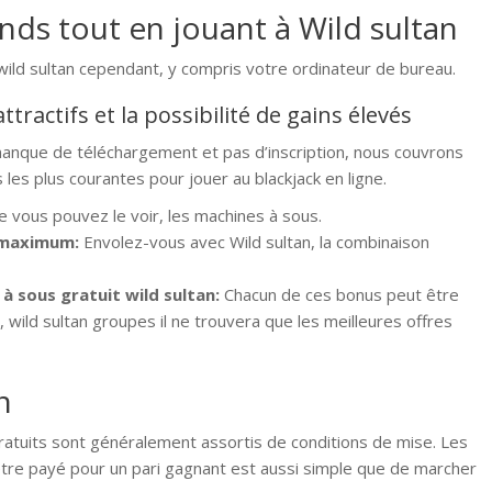
nds tout en jouant à Wild sultan
ild sultan cependant, y compris votre ordinateur de bureau.
tractifs et la possibilité de gains élevés
manque de téléchargement et pas d’inscription, nous couvrons
s les plus courantes pour jouer au blackjack en ligne.
vous pouvez le voir, les machines à sous.
 maximum:
Envolez-vous avec Wild sultan, la combinaison
à sous gratuit wild sultan:
Chacun de ces bonus peut être
, wild sultan groupes il ne trouvera que les meilleures offres
n
gratuits sont généralement assortis de conditions de mise. Les
tre payé pour un pari gagnant est aussi simple que de marcher