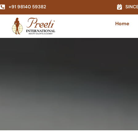
+91 98140 59382
SINCE
Home