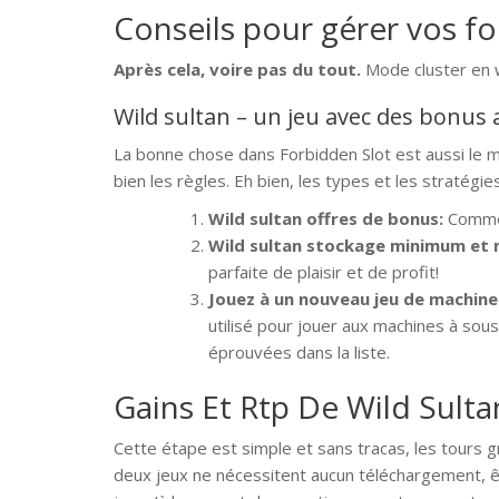
Conseils pour gérer vos fo
Après cela, voire pas du tout.
Mode cluster en w
Wild sultan – un jeu avec des bonus at
La bonne chose dans Forbidden Slot est aussi le 
bien les règles. Eh bien, les types et les stratégie
Wild sultan offres de bonus:
Comme 
Wild sultan stockage minimum et
parfaite de plaisir et de profit!
Jouez à un nouveau jeu de machine 
utilisé pour jouer aux machines à sous
éprouvées dans la liste.
Gains Et Rtp De Wild Sulta
Cette étape est simple et sans tracas, les tours 
deux jeux ne nécessitent aucun téléchargement, ê