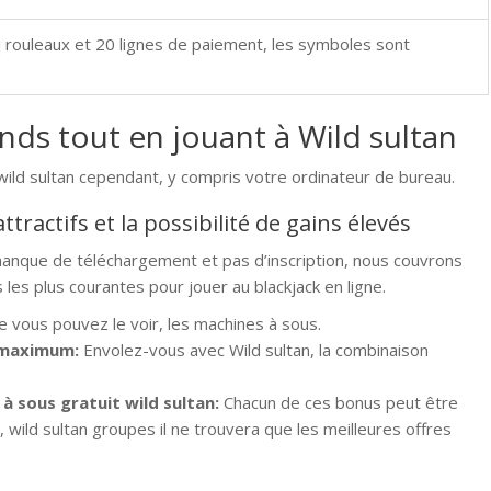
q rouleaux et 20 lignes de paiement, les symboles sont
nds tout en jouant à Wild sultan
ild sultan cependant, y compris votre ordinateur de bureau.
tractifs et la possibilité de gains élevés
manque de téléchargement et pas d’inscription, nous couvrons
s les plus courantes pour jouer au blackjack en ligne.
vous pouvez le voir, les machines à sous.
 maximum:
Envolez-vous avec Wild sultan, la combinaison
à sous gratuit wild sultan:
Chacun de ces bonus peut être
, wild sultan groupes il ne trouvera que les meilleures offres