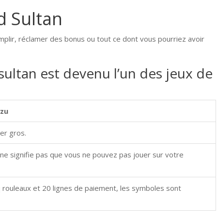
d Sultan
mplir, réclamer des bonus ou tout ce dont vous pourriez avoir
ultan est devenu l’un des jeux de
uzu
er gros.
 ne signifie pas que vous ne pouvez pas jouer sur votre
q rouleaux et 20 lignes de paiement, les symboles sont