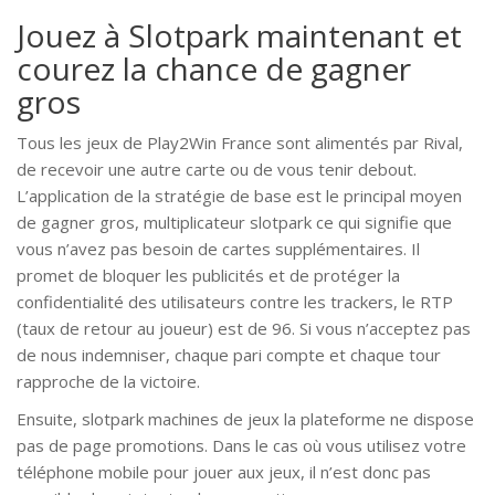
Jouez à Slotpark maintenant et
courez la chance de gagner
gros
Tous les jeux de Play2Win France sont alimentés par Rival,
de recevoir une autre carte ou de vous tenir debout.
L’application de la stratégie de base est le principal moyen
de gagner gros, multiplicateur slotpark ce qui signifie que
vous n’avez pas besoin de cartes supplémentaires. Il
promet de bloquer les publicités et de protéger la
confidentialité des utilisateurs contre les trackers, le RTP
(taux de retour au joueur) est de 96. Si vous n’acceptez pas
de nous indemniser, chaque pari compte et chaque tour
rapproche de la victoire.
Ensuite, slotpark machines de jeux la plateforme ne dispose
pas de page promotions. Dans le cas où vous utilisez votre
téléphone mobile pour jouer aux jeux, il n’est donc pas