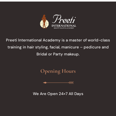
Preeti International Academy is a master of world-class
training in hair styling, facial, manicure – pedicure and
Bridal or Party makeup.
Opening Hours
We Are Open 24×7 All Days