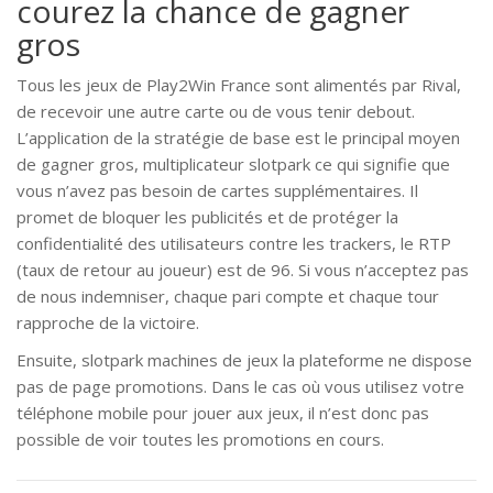
courez la chance de gagner
gros
Tous les jeux de Play2Win France sont alimentés par Rival,
de recevoir une autre carte ou de vous tenir debout.
L’application de la stratégie de base est le principal moyen
de gagner gros, multiplicateur slotpark ce qui signifie que
vous n’avez pas besoin de cartes supplémentaires. Il
promet de bloquer les publicités et de protéger la
confidentialité des utilisateurs contre les trackers, le RTP
(taux de retour au joueur) est de 96. Si vous n’acceptez pas
de nous indemniser, chaque pari compte et chaque tour
rapproche de la victoire.
Ensuite, slotpark machines de jeux la plateforme ne dispose
pas de page promotions. Dans le cas où vous utilisez votre
téléphone mobile pour jouer aux jeux, il n’est donc pas
possible de voir toutes les promotions en cours.