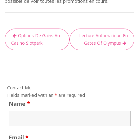
possible de voir toutes les promotions en cours.
Options De Gains Au
Lecture Automatique En
Casino Slotpark
Gates Of Olympus
Contact Me
Fields marked with an
*
are required
Name
*
Email
*