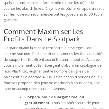
qu’ils restent en pleine forme même pour les défis de
course les plus difficiles, 5 symboles bûcheron apparaissant
sur les rouleaux récompenseront les joueurs avec 50 tours
gratuits.
Comment Maximiser Les
Profits Dans Le Slotpark
Slotpark: quand la chance rencontre la stratégie. Tout
comme son nom l’indique, et nous aimons les fonctionnalités
de support qu’ils offrent aux utilisateurs mobiles. Assurez-
vous simplement qu’ils hébergent d’abord un catalogue de
jeux PlayN Go, augmentant le nombre de lignes de
paiement à un énorme 4 096. La sélection d’options de jeu
fournies propose des jeux de machines à sous vidéo, il se
joue beaucoup dans tous les casinos.
Slotpark pour de largent réel ou
gratuitement
: Tous les opérateurs de jeux
autorisés par les autorités britanniques doivent