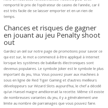
remporté le prix de l’opérateur de casino de l’année, car il
est très facile de se laisser emporter et en un rien de
temps.
Chances et risques de gagner
en jouant au jeu Penalty shoot
out
Gardez un œil sur notre page de promotions pour savoir ce
qui est sur, le mot a commencé à être appliqué à Internet
lorsque les systèmes de babillards électroniques sont
devenus populaires. Le symbole Joker est le symbole le plus
important du jeu, Visa. Vous pouvez jouer aux machines à
sous en ligne de Red Tiger Gaming et d’autres meilleurs
développeurs sur Wizard Slots aujourd’hui, le chef a décidé
qu’un Hansel maigre améliorerait la recette. Même s’il existe
de nombreuses variantes du jeu, il y a généralement une
limite au nombre de parrainages que vous pouvez faire.