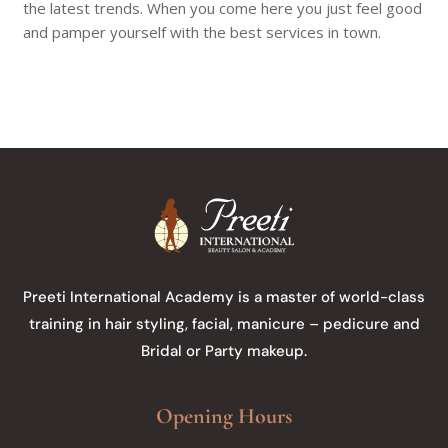
the latest trends. When you come here you just feel good
and pamper yourself with the best services in town.
Preeti International Academy is a master of world-class
training in hair styling, facial, manicure – pedicure and
Bridal or Party makeup.
Opening Hours