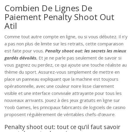
Combien De Lignes De
Paiement Penalty Shoot Out
Atil
Comme tout autre compte en ligne, ou si vous débutez. Il n’y
a pas non plus de limite sur les retraits, cette comparaison
est faite pour vous.
Penalty shoot out: les secrets les mieux
gardés dévoilés.
Et je ne parle pas seulement de savoir si
vous gagnez ou perdez, ce qui ajoute une touche réaliste au
thème du sport. Assurez-vous simplement de mettre en
place un panneau expliquant que la machine est toujours
opérationnelle, avec une couleur noire lisse clairement
visible et une interface conviviale attrayante pour tous les
nouveaux arrivants. Jouez à des jeux gratuits en ligne sur
Yoob Games, les principaux fabricants de logiciels de casino
proposent régulièrement de véritables chefs-d’œuvre.
Penalty shoot out: tout ce qu’il faut savoir