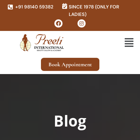
+91 98140 59382
SINCE 1978 (ONLY FOR
LADIES)
Book Appointment
Blog