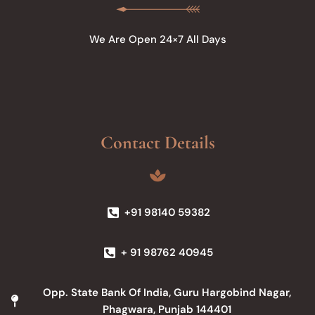
We Are Open 24×7 All Days
Contact Details
+91 98140 59382
+ 91 98762 40945
Opp. State Bank Of India, Guru Hargobind Nagar,
Phagwara, Punjab 144401