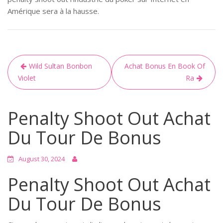
Amérique sera à la hausse.
Wild Sultan Bonbon
Achat Bonus En Book Of
Violet
Ra
Penalty Shoot Out Achat
Du Tour De Bonus
August 30, 2024
Penalty Shoot Out Achat
Du Tour De Bonus