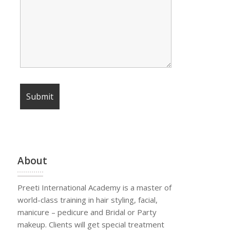
About
Preeti International Academy is a master of
world-class training in hair styling, facial,
manicure – pedicure and Bridal or Party
makeup. Clients will get special treatment