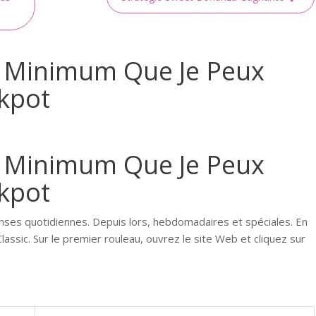
t Minimum Que Je Peux
ckpot
t Minimum Que Je Peux
ckpot
ses quotidiennes. Depuis lors, hebdomadaires et spéciales. En
 Classic. Sur le premier rouleau, ouvrez le site Web et cliquez sur