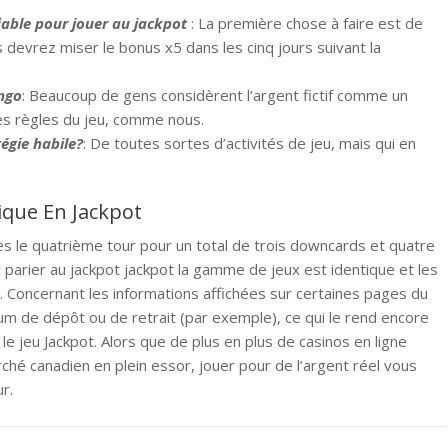
iable pour jouer au jackpot
: La première chose à faire est de
 devrez miser le bonus x5 dans les cinq jours suivant la
ingo
: Beaucoup de gens considèrent l’argent fictif comme un
es règles du jeu, comme nous.
égie habile?
: De toutes sortes d’activités de jeu, mais qui en
que En Jackpot
s le quatrième tour pour un total de trois downcards et quatre
parier au jackpot jackpot la gamme de jeux est identique et les
 Concernant les informations affichées sur certaines pages du
m de dépôt ou de retrait (par exemple), ce qui le rend encore
 le jeu Jackpot. Alors que de plus en plus de casinos en ligne
hé canadien en plein essor, jouer pour de l’argent réel vous
r.