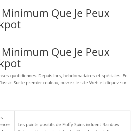
t Minimum Que Je Peux
ckpot
t Minimum Que Je Peux
ckpot
ses quotidiennes. Depuis lors, hebdomadaires et spéciales. En
 Classic. Sur le premier rouleau, ouvrez le site Web et cliquez sur
ès
encer
Les points positifs de Fluffy Spins incluent Rainbow