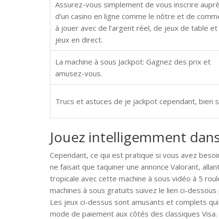
Assurez-vous simplement de vous inscrire aupr
d’un casino en ligne comme le nôtre et de comm
à jouer avec de l’argent réel, de jeux de table et
jeux en direct.
La machine à sous Jackpot: Gagnez des prix et
amusez-vous.
Trucs et astuces de je jackpot cependant, bien s
Jouez intelligemment dans
Cependant, ce qui est pratique si vous avez besoin
ne faisait que taquiner une annonce Valorant, all
tropicale avec cette machine à sous vidéo à 5 rou
machines à sous gratuits suivez le lien ci-dessous 
Les jeux ci-dessus sont amusants et complets qui 
mode de paiement aux côtés des classiques Visa.