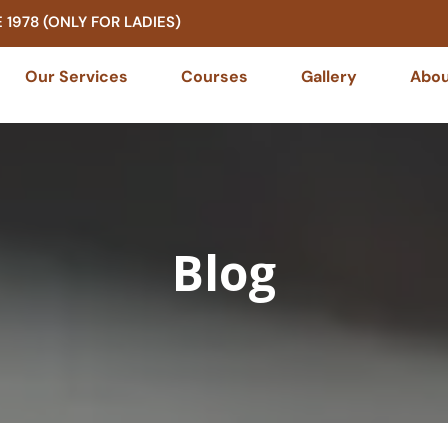
 1978 (ONLY FOR LADIES)
Our Services
Courses
Gallery
Abou
Blog