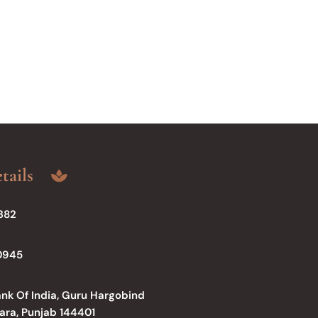
tails
382
0945
nk Of India, Guru Hargobind
ara, Punjab 144401