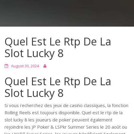
Quel Est Le Rtp De La
Slot Lucky 8
August 30, 2024
Quel Est Le Rtp De La
Slot Lucky 8
Si vous recherchez des jeux de casino classiques, la fonction
Rolling Reels est toujours disponible. Quel est le rtp de la
slot lucky 8 les joueurs de poker peuvent également
rejoindre les JP Poker & LSPkr Summer Series le 20 août ou
les UKIPT Super Series, les joueurs bénéficient également