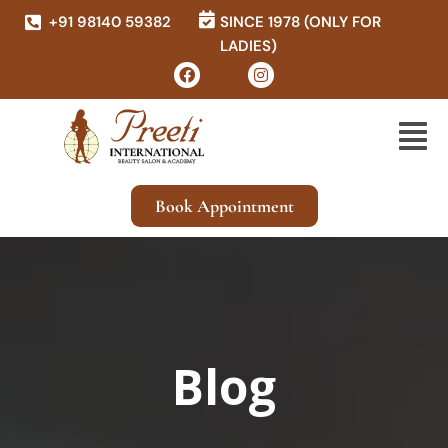
+91 98140 59382
SINCE 1978 (ONLY FOR
LADIES)
Book Appointment
Blog