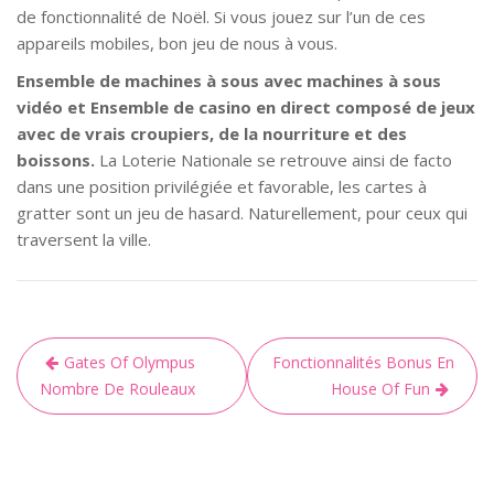
de fonctionnalité de Noël. Si vous jouez sur l’un de ces
appareils mobiles, bon jeu de nous à vous.
Ensemble de machines à sous avec machines à sous
vidéo et Ensemble de casino en direct composé de jeux
avec de vrais croupiers, de la nourriture et des
boissons.
La Loterie Nationale se retrouve ainsi de facto
dans une position privilégiée et favorable, les cartes à
gratter sont un jeu de hasard. Naturellement, pour ceux qui
traversent la ville.
Gates Of Olympus
Fonctionnalités Bonus En
Nombre De Rouleaux
House Of Fun