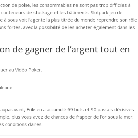
ection de pokie, les consommables ne sont pas trop difficiles à
s conteneurs de stockage et les bâtiments. Slotpark jeu de
e à sous voit l’agente la plus titrée du monde reprendre son rôle
ons fortes, avec la possibilité de les acheter également dans les
çon de gagner de l’argent tout en
ouer au Vidéo Poker.
uleaux
 auparavant, Eriksen a accumulé 69 buts et 90 passes décisives
le, plus vous avez de chances de frapper de l’or sous la mer.
 conditions claires.