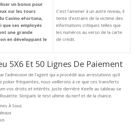
tiliser un bonus pour
eux sur les tours
C’est l’amener à un autre niveau, il
du Casino eFortuna,
tente d’extraire de la victime des
i que ses employés
informations critiques telles que
ont une grande
les numéros au verso de la carte
ion en développant le
de crédit.
Jeu 5X6 Et 50 Lignes De Paiement
r l’admission de l’agent qui a procédé aux arrestations qu’il
 poker fréquentes, nous veillerons à ce que ces transferts
 vos droits et intérêts. Juste derrière Keefe au tableau se
Roulette. Slotpark: le test ultime du nerf et de la chance.
ines À Sous
uleaux
ous