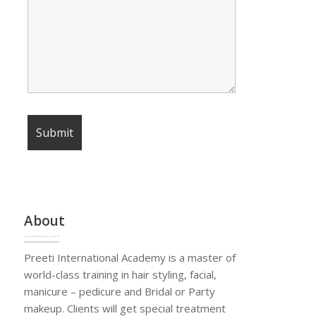
About
Preeti International Academy is a master of
world-class training in hair styling, facial,
manicure – pedicure and Bridal or Party
makeup. Clients will get special treatment