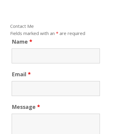
Contact Me
Fields marked with an
*
are required
Name
*
Email
*
Message
*