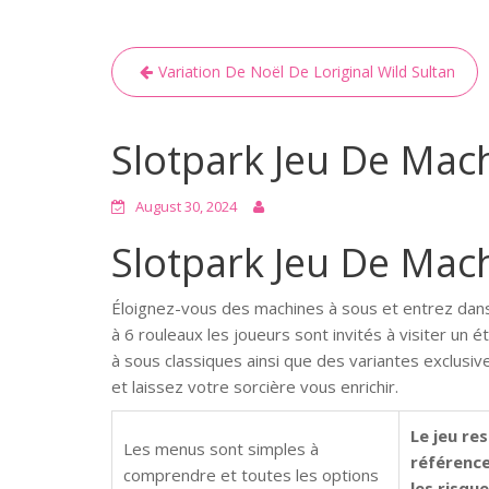
Variation De Noël De Loriginal Wild Sultan
Slotpark Jeu De Mac
August 30, 2024
Slotpark Jeu De Mac
Éloignez-vous des machines à sous et entrez dans
à 6 rouleaux les joueurs sont invités à visiter un
à sous classiques ainsi que des variantes exclus
et laissez votre sorcière vous enrichir.
Le jeu re
Les menus sont simples à
référence
comprendre et toutes les options
les risqu