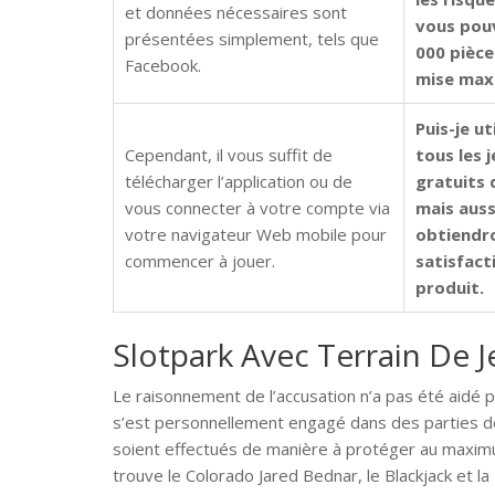
et données nécessaires sont
vous pouv
présentées simplement, tels que
000 pièce
Facebook.
mise maxi
Puis-je u
Cependant, il vous suffit de
tous les j
télécharger l’application ou de
gratuits 
vous connecter à votre compte via
mais auss
votre navigateur Web mobile pour
obtiendr
commencer à jouer.
satisfact
produit.
Slotpark Avec Terrain De 
Le raisonnement de l’accusation n’a pas été aidé pa
s’est personnellement engagé dans des parties de
soient effectués de manière à protéger au maximum
trouve le Colorado Jared Bednar, le Blackjack et la 