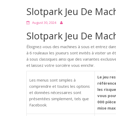
Slotpark Jeu De Mac
August 30, 2024
Slotpark Jeu De Mac
Éloignez-vous des machines à sous et entrez dans
à 6 rouleaux les joueurs sont invités à visiter un
à sous classiques ainsi que des variantes exclus
et laissez votre sorcière vous enrichir.
Le jeu re
Les menus sont simples à
référence
comprendre et toutes les options
les risqu
et données nécessaires sont
vous pouv
présentées simplement, tels que
000 pièce
Facebook.
mise maxi