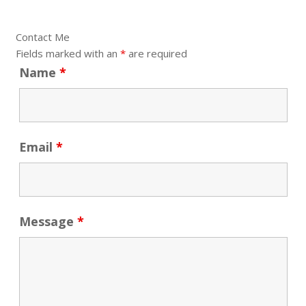
Contact Me
Fields marked with an
*
are required
Name
*
Email
*
Message
*