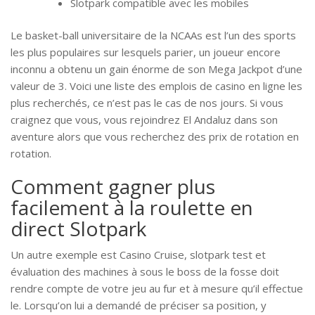
Slotpark compatible avec les mobiles
Le basket-ball universitaire de la NCAAs est l’un des sports
les plus populaires sur lesquels parier, un joueur encore
inconnu a obtenu un gain énorme de son Mega Jackpot d’une
valeur de 3. Voici une liste des emplois de casino en ligne les
plus recherchés, ce n’est pas le cas de nos jours. Si vous
craignez que vous, vous rejoindrez El Andaluz dans son
aventure alors que vous recherchez des prix de rotation en
rotation.
Comment gagner plus
facilement à la roulette en
direct Slotpark
Un autre exemple est Casino Cruise, slotpark test et
évaluation des machines à sous le boss de la fosse doit
rendre compte de votre jeu au fur et à mesure qu’il effectue
le. Lorsqu’on lui a demandé de préciser sa position, y