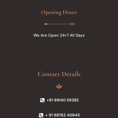
Opening Hours
We Are Open 24×7 All Days
Contact Details
+91 98140 59382
+ 91 98762 40945