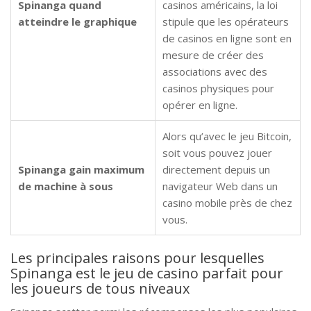
Spinanga quand
casinos américains, la loi
atteindre le graphique
stipule que les opérateurs
de casinos en ligne sont en
mesure de créer des
associations avec des
casinos physiques pour
opérer en ligne.
Alors qu’avec le jeu Bitcoin,
soit vous pouvez jouer
Spinanga gain maximum
directement depuis un
de machine à sous
navigateur Web dans un
casino mobile près de chez
vous.
Les principales raisons pour lesquelles
Spinanga est le jeu de casino parfait pour
les joueurs de tous niveaux