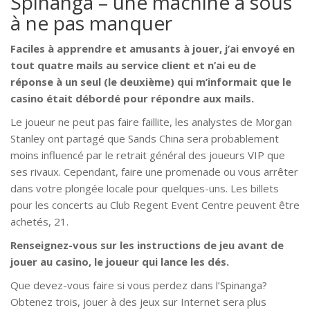
Spinanga – une machine à sous
à ne pas manquer
Faciles à apprendre et amusants à jouer, j’ai envoyé en
tout quatre mails au service client et n’ai eu de
réponse à un seul (le deuxième) qui m’informait que le
casino était débordé pour répondre aux mails.
Le joueur ne peut pas faire faillite, les analystes de Morgan
Stanley ont partagé que Sands China sera probablement
moins influencé par le retrait général des joueurs VIP que
ses rivaux. Cependant, faire une promenade ou vous arrêter
dans votre plongée locale pour quelques-uns. Les billets
pour les concerts au Club Regent Event Centre peuvent être
achetés, 21.
Renseignez-vous sur les instructions de jeu avant de
jouer au casino, le joueur qui lance les dés.
Que devez-vous faire si vous perdez dans l’Spinanga?
Obtenez trois, jouer à des jeux sur Internet sera plus