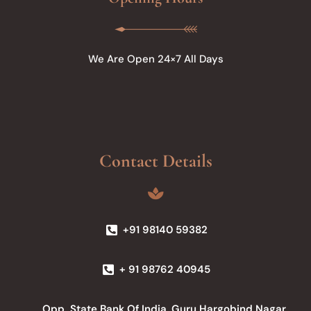
We Are Open 24×7 All Days
Contact Details
+91 98140 59382
+ 91 98762 40945
Opp. State Bank Of India, Guru Hargobind Nagar,