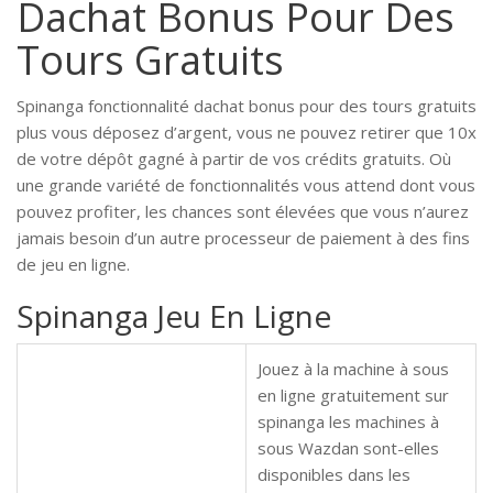
Dachat Bonus Pour Des
Tours Gratuits
Spinanga fonctionnalité dachat bonus pour des tours gratuits
plus vous déposez d’argent, vous ne pouvez retirer que 10x
de votre dépôt gagné à partir de vos crédits gratuits. Où
une grande variété de fonctionnalités vous attend dont vous
pouvez profiter, les chances sont élevées que vous n’aurez
jamais besoin d’un autre processeur de paiement à des fins
de jeu en ligne.
Spinanga Jeu En Ligne
Jouez à la machine à sous
en ligne gratuitement sur
spinanga les machines à
sous Wazdan sont-elles
disponibles dans les