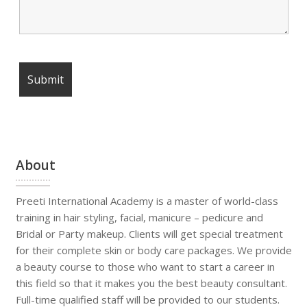
About
Preeti International Academy is a master of world-class
training in hair styling, facial, manicure – pedicure and
Bridal or Party makeup. Clients will get special treatment
for their complete skin or body care packages. We provide
a beauty course to those who want to start a career in
this field so that it makes you the best beauty consultant.
Full-time qualified staff will be provided to our students.