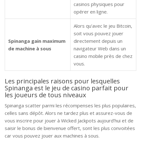
casinos physiques pour
opérer en ligne.
Alors qu’avec le jeu Bitcoin,
soit vous pouvez jouer
Spinanga gain maximum
directement depuis un
de machine à sous
navigateur Web dans un
casino mobile près de chez
vous.
Les principales raisons pour lesquelles
Spinanga est le jeu de casino parfait pour
les joueurs de tous niveaux
Spinanga scatter parmi les récompenses les plus populaires,
celles sans dépôt. Alors ne tardez plus et assurez-vous de
vous inscrire pour jouer à Wicked Jackpots aujourd’hui et de
saisir le bonus de bienvenue offert, sont les plus convoitées
car vous pouvez jouer aux machines à sous.