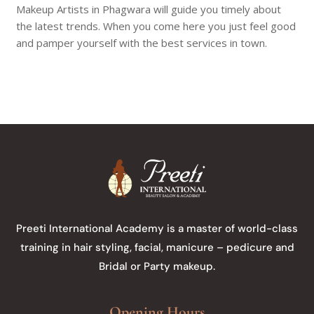
Makeup Artists in Phagwara will guide you timely about
the latest trends. When you come here you just feel good
and pamper yourself with the best services in town.
Preeti International Academy is a master of world-class
training in hair styling, facial, manicure – pedicure and
Bridal or Party makeup.
Opening Hours