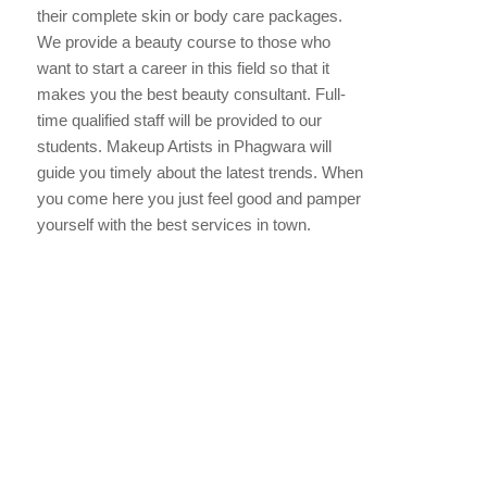
their complete skin or body care packages.
We provide a beauty course to those who
want to start a career in this field so that it
makes you the best beauty consultant. Full-
time qualified staff will be provided to our
students. Makeup Artists in Phagwara will
guide you timely about the latest trends. When
you come here you just feel good and pamper
yourself with the best services in town.