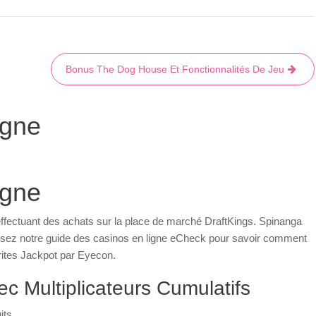
Bonus The Dog House Et Fonctionnalités De Jeu
igne
igne
effectuant des achats sur la place de marché DraftKings. Spinanga
 Lisez notre guide des casinos en ligne eCheck pour savoir comment
rites Jackpot par Eyecon.
c Multiplicateurs Cumulatifs
its