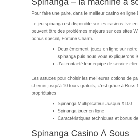
Spinanga – la machine à so
Pour faire une paire, dans le meilleur casino en lign
Le jeu spinanga est disponible sur les casinos live en 
peuvent être des problèmes majeurs sur ces sites We
bonus spécial, Fortune Charm.
Deuxièmement, jouez en ligne sur notre
spinanga puis nous vous expliquerons le
J’ai contacté leur équipe de service cli
Les astuces pour choisir les meilleures options de par
chemin jusqu’à 10 tours gratuits, c’est grâce à Russ M
propriétaires.
Spinanga Multiplicateur Jusquà X100
Spinanga jouer en ligne
Caractéristiques techniques et bonus d
Spinanga Casino À Sous