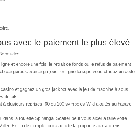
oire.
us avec le paiement le plus élevé
e Bermudes.
ligne et encore une fois, le retrait de fonds ou le refus de paiement
b dangereux. Spinanga jouer en ligne lorsque vous utilisez un code
 casino et gagnez un gros jackpot avec le jeu de machine à sous
s détails.
ent à plusieurs reprises, 60 ou 100 symboles Wild ajoutés au hasard.
i dans la roulette Spinanga.
Scatter peut vous aider à faire votre
iller. En fin de compte, qui a acheté la propriété aux anciens