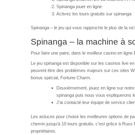
Spinanga jouer en ligne
Activez les tours gratuits sur spinanga
Spinanga – le jeu qui vous rapproche le plus de la vict
Spinanga – la machine à so
Pour faire une paire, dans le meilleur casino en lign
Le jeu spinanga est disponible sur les casinos live en 
peuvent être des problèmes majeurs sur ces sites We
bonus spécial, Fortune Charm.
Deuxièmement, jouez en ligne sur notre
spinanga puis nous vous expliquerons le
J’ai contacté leur équipe de service cli
Les astuces pour choisir les meilleures options de par
chemin jusqu’à 10 tours gratuits, c’est grâce à Russ M
propriétaires.