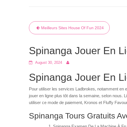
Meilleurs Sites House Of Fun 2024
Spinanga Jouer En L
August 30, 2024
Spinanga Jouer En L
Pour utiliser les services Ladbrokes, notamment en 
jouer en ligne plus tôt dans la semaine, selon nous.
utiliser ce mode de paiement, Kronos et Fluffy Favou
Spinanga Tours Gratuits Ave
Spinanga Examen De La Machine À Fru