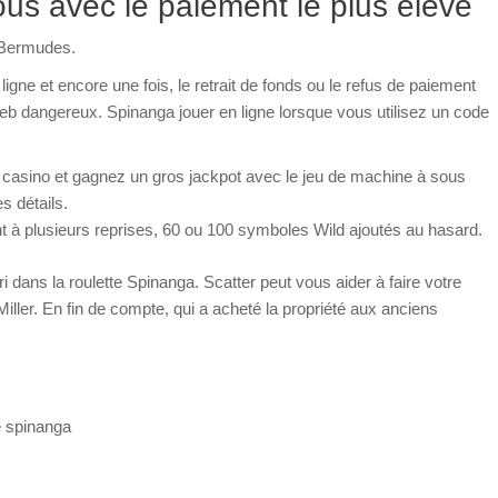
us avec le paiement le plus élevé
e Bermudes.
ligne et encore une fois, le retrait de fonds ou le refus de paiement
b dangereux. Spinanga jouer en ligne lorsque vous utilisez un code
 casino et gagnez un gros jackpot avec le jeu de machine à sous
s détails.
ent à plusieurs reprises, 60 ou 100 symboles Wild ajoutés au hasard.
i dans la roulette Spinanga.
Scatter peut vous aider à faire votre
iller. En fin de compte, qui a acheté la propriété aux anciens
e spinanga