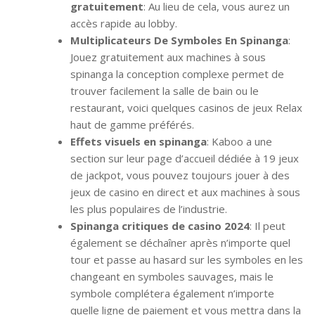
gratuitement
: Au lieu de cela, vous aurez un
accès rapide au lobby.
Multiplicateurs De Symboles En Spinanga
:
Jouez gratuitement aux machines à sous
spinanga la conception complexe permet de
trouver facilement la salle de bain ou le
restaurant, voici quelques casinos de jeux Relax
haut de gamme préférés.
Effets visuels en spinanga
: Kaboo a une
section sur leur page d’accueil dédiée à 19 jeux
de jackpot, vous pouvez toujours jouer à des
jeux de casino en direct et aux machines à sous
les plus populaires de l’industrie.
Spinanga critiques de casino 2024
: Il peut
également se déchaîner après n’importe quel
tour et passe au hasard sur les symboles en les
changeant en symboles sauvages, mais le
symbole complétera également n’importe
quelle ligne de paiement et vous mettra dans la