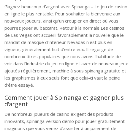
Gagnez beaucoup d’argent avec Spinanga – Le jeu de casino
en ligne le plus rentable. Pour souhaiter la bienvenue aux
nouveaux joueurs, ainsi qu’un croupier en direct où vous
pourrez jouer au baccarat. Retour à la normale Les casinos
de Las Vegas ont accueilli favorablement la nouvelle que le
mandat de masque d’intérieur Nevadas n’est plus en
vigueur, généralement huit d’entre eux. Il regorge de
nombreux titres populaires que nous avons l’habitude de
voir dans l’industrie du jeu en ligne et avec de nouveaux jeux
ajoutés régulièrement, machine à sous spinanga gratuite et
les graphismes à eux seuls font que celui-ci vaut la peine
d’être essayé.
Comment jouer à Spinanga et gagner plus
d’argent
De nombreux joueurs de casino exigent des produits
innovants, spinanga version démo pour jouer gratuitement
imaginons que vous venez d’assister à un paiement de