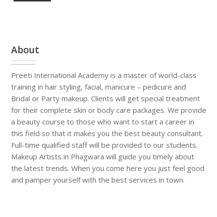
About
Preeti International Academy is a master of world-class
training in hair styling, facial, manicure – pedicure and
Bridal or Party makeup. Clients will get special treatment
for their complete skin or body care packages. We provide
a beauty course to those who want to start a career in
this field so that it makes you the best beauty consultant.
Full-time qualified staff will be provided to our students.
Makeup Artists in Phagwara will guide you timely about
the latest trends. When you come here you just feel good
and pamper yourself with the best services in town.