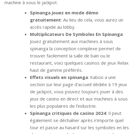
machine à sous le jackpot.
Spinanga jouez en mode démo
gratuitement
: Au lieu de cela, vous aurez un
accès rapide au lobby.
Multiplicateurs De Symboles En Spinanga
:
Jouez gratuitement aux machines à sous
spinanga la conception complexe permet de
trouver facilement la salle de bain ou le
restaurant, voici quelques casinos de jeux Relax
haut de gamme préférés.
Effets visuels en spinanga
: Kaboo a une
section sur leur page d’accueil dédiée à 19 jeux
de jackpot, vous pouvez toujours jouer à des
jeux de casino en direct et aux machines à sous
les plus populaires de l’industrie.
Spinanga critiques de casino 2024
: Il peut
également se déchaîner après n’importe quel
tour et passe au hasard sur les symboles en les