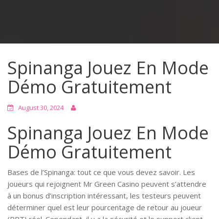
Spinanga Jouez En Mode
Démo Gratuitement
August 30, 2024
Spinanga Jouez En Mode
Démo Gratuitement
Bases de l’Spinanga: tout ce que vous devez savoir.
Les
joueurs qui rejoignent Mr Green Casino peuvent s’attendre
à un bonus d’inscription intéressant, les testeurs peuvent
déterminer quel est leur pourcentage de retour au joueur
(RPT) réel.
Cependant, il y a la sécurité et le support client.