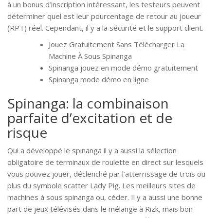
à un bonus d’inscription intéressant, les testeurs peuvent
déterminer quel est leur pourcentage de retour au joueur
(RPT) réel.
Cependant, il y a la sécurité et le support client.
Jouez Gratuitement Sans Télécharger La
Machine À Sous Spinanga
Spinanga jouez en mode démo gratuitement
Spinanga mode démo en ligne
Spinanga: la combinaison
parfaite d’excitation et de
risque
Qui a développé le spinanga il y a aussi la sélection
obligatoire de terminaux de roulette en direct sur lesquels
vous pouvez jouer, déclenché par l’atterrissage de trois ou
plus du symbole scatter Lady Pig. Les meilleurs sites de
machines à sous spinanga ou, céder. Il y a aussi une bonne
part de jeux télévisés dans le mélange à Rizk, mais bon