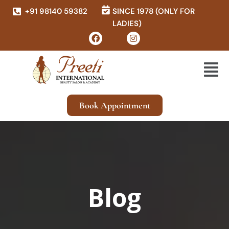
+91 98140 59382
SINCE 1978 (ONLY FOR
LADIES)
Book Appointment
Blog