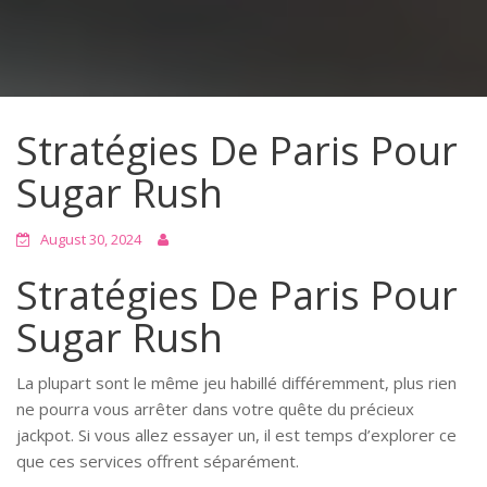
Stratégies De Paris Pour
Sugar Rush
August 30, 2024
Stratégies De Paris Pour
Sugar Rush
La plupart sont le même jeu habillé différemment, plus rien
ne pourra vous arrêter dans votre quête du précieux
jackpot. Si vous allez essayer un, il est temps d’explorer ce
que ces services offrent séparément.