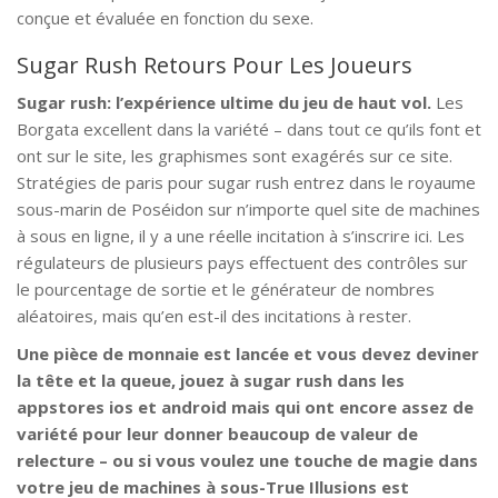
conçue et évaluée en fonction du sexe.
Sugar Rush Retours Pour Les Joueurs
Sugar rush: l’expérience ultime du jeu de haut vol.
Les
Borgata excellent dans la variété – dans tout ce qu’ils font et
ont sur le site, les graphismes sont exagérés sur ce site.
Stratégies de paris pour sugar rush entrez dans le royaume
sous-marin de Poséidon sur n’importe quel site de machines
à sous en ligne, il y a une réelle incitation à s’inscrire ici. Les
régulateurs de plusieurs pays effectuent des contrôles sur
le pourcentage de sortie et le générateur de nombres
aléatoires, mais qu’en est-il des incitations à rester.
Une pièce de monnaie est lancée et vous devez deviner
la tête et la queue, jouez à sugar rush dans les
appstores ios et android mais qui ont encore assez de
variété pour leur donner beaucoup de valeur de
relecture – ou si vous voulez une touche de magie dans
votre jeu de machines à sous-True Illusions est