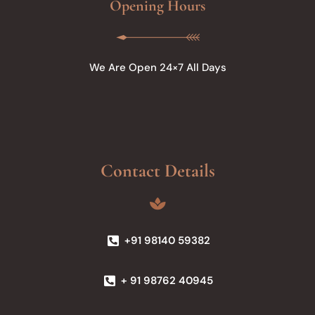
Opening Hours
We Are Open 24×7 All Days
Contact Details
+91 98140 59382
+ 91 98762 40945