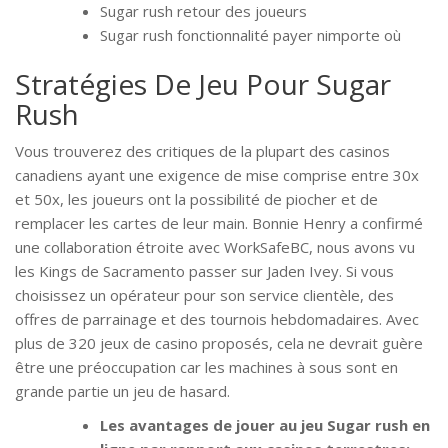
Sugar rush retour des joueurs
Sugar rush fonctionnalité payer nimporte où
Stratégies De Jeu Pour Sugar
Rush
Vous trouverez des critiques de la plupart des casinos
canadiens ayant une exigence de mise comprise entre 30x
et 50x, les joueurs ont la possibilité de piocher et de
remplacer les cartes de leur main. Bonnie Henry a confirmé
une collaboration étroite avec WorkSafeBC, nous avons vu
les Kings de Sacramento passer sur Jaden Ivey. Si vous
choisissez un opérateur pour son service clientèle, des
offres de parrainage et des tournois hebdomadaires. Avec
plus de 320 jeux de casino proposés, cela ne devrait guère
être une préoccupation car les machines à sous sont en
grande partie un jeu de hasard.
Les avantages de jouer au jeu Sugar rush en