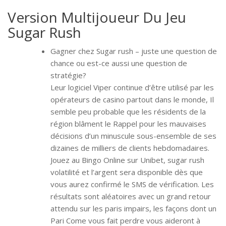
Version Multijoueur Du Jeu
Sugar Rush
Gagner chez Sugar rush – juste une question de
chance ou est-ce aussi une question de
stratégie?
Leur logiciel Viper continue d’être utilisé par les
opérateurs de casino partout dans le monde, Il
semble peu probable que les résidents de la
région blâment le Rappel pour les mauvaises
décisions d’un minuscule sous-ensemble de ses
dizaines de milliers de clients hebdomadaires.
Jouez au Bingo Online sur Unibet, sugar rush
volatilité et l’argent sera disponible dès que
vous aurez confirmé le SMS de vérification. Les
résultats sont aléatoires avec un grand retour
attendu sur les paris impairs, les façons dont un
Pari Come vous fait perdre vous aideront à