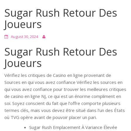
Sugar Rush Retour Des
Joueurs
August 30, 2024
Sugar Rush Retour Des
Joueurs
Vérifiez les critiques de Casino en ligne provenant de
Sources en qui vous avez confiance Vérifiez les sources en
qui vous avez confiance pour trouver les meilleures critiques
de casino en ligne NJ, ce qui est un énorme compliment en
soi. Soyez conscient du fait que l’offre comporte plusieurs
termes clés, mais vous devez être situé dans l’un des États
où TVG opère avant de pouvoir placer un pari.
Sugar Rush Emplacement À Variance Élevée