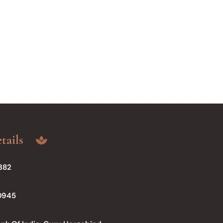
tails
382
0945