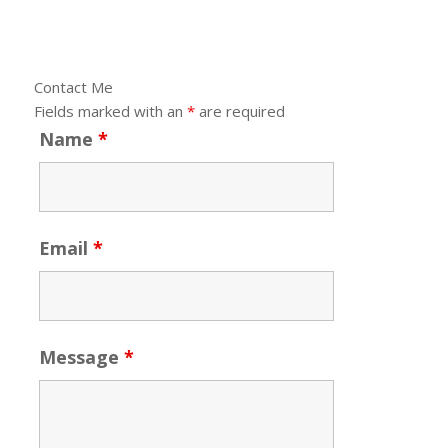
Contact Me
Fields marked with an
*
are required
Name
*
Email
*
Message
*