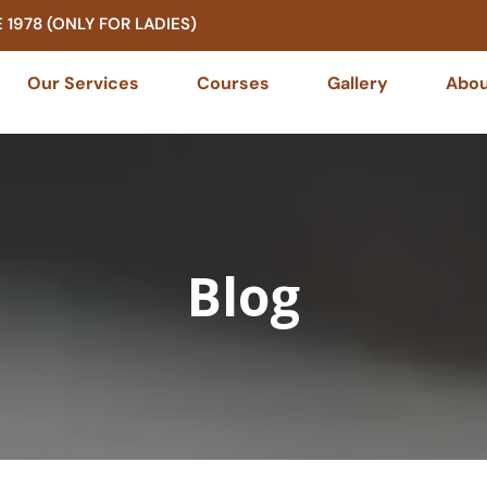
 1978 (ONLY FOR LADIES)
Our Services
Courses
Gallery
Abou
Blog