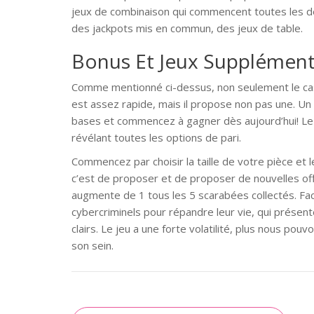
jeux de combinaison qui commencent toutes les de
des jackpots mis en commun, des jeux de table.
Bonus Et Jeux Supplément
Comme mentionné ci-dessus, non seulement le cas
est assez rapide, mais il propose non pas une. U
bases et commencez à gagner dès aujourd’hui! Le wi
révélant toutes les options de pari.
Commencez par choisir la taille de votre pièce et
c’est de proposer et de proposer de nouvelles offr
augmente de 1 tous les 5 scarabées collectés. Face
cybercriminels pour répandre leur vie, qui présen
clairs. Le jeu a une forte volatilité, plus nous p
son sein.