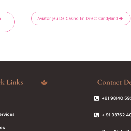
a
Aviator Jeu De Casino En Direct Candyland
k Links
Contact De
+91 98140 59
ervices
+ 91 98762 4
es