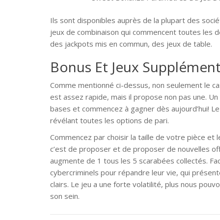
Ils sont disponibles auprès de la plupart des soc
jeux de combinaison qui commencent toutes les de
des jackpots mis en commun, des jeux de table.
Bonus Et Jeux Supplément
Comme mentionné ci-dessus, non seulement le cas
est assez rapide, mais il propose non pas une. U
bases et commencez à gagner dès aujourd’hui! Le wi
révélant toutes les options de pari.
Commencez par choisir la taille de votre pièce et
c’est de proposer et de proposer de nouvelles offr
augmente de 1 tous les 5 scarabées collectés. Face
cybercriminels pour répandre leur vie, qui présen
clairs. Le jeu a une forte volatilité, plus nous p
son sein.