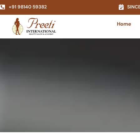
+91 98140 59382
SINCE
Home