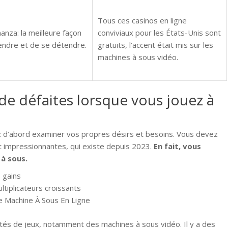
Tous ces casinos en ligne
nza: la meilleure façon
conviviaux pour les États-Unis sont
endre et de se détendre.
gratuits, l’accent était mis sur les
machines à sous vidéo.
de défaites lorsque vous jouez à
vez d’abord examiner vos propres désirs et besoins. Vous devez
 impressionnantes, qui existe depuis 2023.
En fait, vous
 à sous.
 gains
tiplicateurs croissants
 Machine À Sous En Ligne
iétés de jeux, notamment des machines à sous vidéo. Il y a des