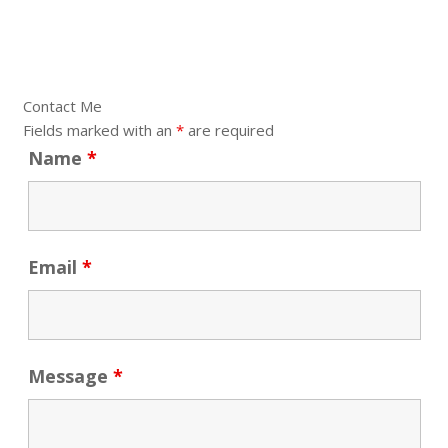
Contact Me
Fields marked with an
*
are required
Name
*
Email
*
Message
*