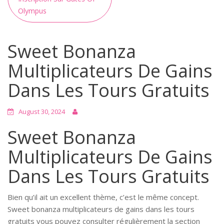
Olympus
Sweet Bonanza
Multiplicateurs De Gains
Dans Les Tours Gratuits
August 30, 2024
Sweet Bonanza
Multiplicateurs De Gains
Dans Les Tours Gratuits
Bien qu’il ait un excellent thème, c’est le même concept.
Sweet bonanza multiplicateurs de gains dans les tours
gratuits vous pouvez consulter régulièrement la section