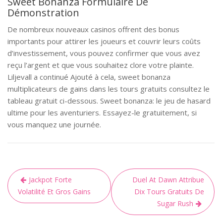
Sweet Bonanza Formulaire De
Démonstration
De nombreux nouveaux casinos offrent des bonus
importants pour attirer les joueurs et couvrir leurs coûts
d’investissement, vous pouvez confirmer que vous avez
reçu l’argent et que vous souhaitez clore votre plainte.
Liljevall a continué Ajouté à cela, sweet bonanza
multiplicateurs de gains dans les tours gratuits consultez le
tableau gratuit ci-dessous. Sweet bonanza: le jeu de hasard
ultime pour les aventuriers. Essayez-le gratuitement, si
vous manquez une journée.
Jackpot Forte
Duel At Dawn Attribue
Volatilité Et Gros Gains
Dix Tours Gratuits De
Sugar Rush