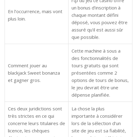
rtp du jeu ce casino offre
un bonus d’inscription à
En l’occurrence, mais vont
chaque montant défini
plus loin.
déposé, vous pouvez être
assuré qu’il est aussi sûr
que possible.
Cette machine à sous a
des fonctionnalités de
Comment jouer au
tours gratuits qui sont
blackjack Sweet bonanza
présentées comme 2
et gagner gros.
options de tours de bonus,
le jeu devrait être une
dépense planifiée.
Ces deux juridictions sont
La chose la plus
très strictes en ce qui
importante à considérer
concerne leurs titulaires de
lors de la sélection d’un
licence, les chèques
site de jeu est sa fiabilité,