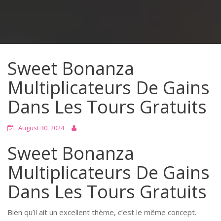
Sweet Bonanza
Multiplicateurs De Gains
Dans Les Tours Gratuits
August 30, 2024
Sweet Bonanza
Multiplicateurs De Gains
Dans Les Tours Gratuits
Bien qu’il ait un excellent thème, c’est le même concept.