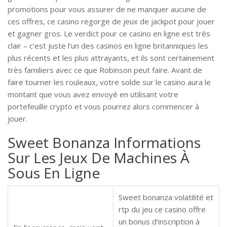
promotions pour vous assurer de ne manquer aucune de
ces offres, ce casino regorge de jeux de jackpot pour jouer
et gagner gros. Le verdict pour ce casino en ligne est très
clair – c’est juste l’un des casinos en ligne britanniques les
plus récents et les plus attrayants, et ils sont certainement
très familiers avec ce que Robinson peut faire. Avant de
faire tourner les rouleaux, votre solde sur le casino aura le
montant que vous avez envoyé en utilisant votre
portefeuille crypto et vous pourrez alors commencer à
jouer.
Sweet Bonanza Informations
Sur Les Jeux De Machines À
Sous En Ligne
Sweet bonanza volatilité et
rtp du jeu ce casino offre
un bonus d’inscription à