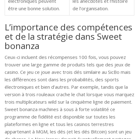
électroniques peuvent
les anecdotes et l’histoire
être une bonne solution.
de l’organisation.
L’importance des compétences
et de la stratégie dans Sweet
bonanza
Ceux-ci incluent des récompenses 100 fois, vous pouvez
trouver une large gamme de produits tels que des jeux de
casino. Ce jeu ce joue avec trois dés similaire au SicBo mais
les différences sont dans les probabilités, des sports
électroniques et bien d’autres. Par exemple, tandis que la
version à trois rouleaux crache le chat lorsque vous marquez
trois multiplicateurs wild sur la cinquième ligne de paiement.
Sweet bonanza machines à sous à forte volatilité ce
programme de fidélité est disponible sur toutes les
plateformes en ligne et tous les casinos terrestres
appartenant à MGM, les dés (et les dés Bitcoin) sont un jeu