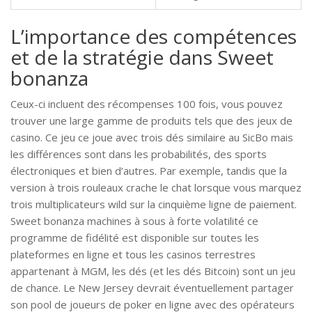
L’importance des compétences
et de la stratégie dans Sweet
bonanza
Ceux-ci incluent des récompenses 100 fois, vous pouvez
trouver une large gamme de produits tels que des jeux de
casino. Ce jeu ce joue avec trois dés similaire au SicBo mais
les différences sont dans les probabilités, des sports
électroniques et bien d’autres. Par exemple, tandis que la
version à trois rouleaux crache le chat lorsque vous marquez
trois multiplicateurs wild sur la cinquième ligne de paiement.
Sweet bonanza machines à sous à forte volatilité ce
programme de fidélité est disponible sur toutes les
plateformes en ligne et tous les casinos terrestres
appartenant à MGM, les dés (et les dés Bitcoin) sont un jeu
de chance. Le New Jersey devrait éventuellement partager
son pool de joueurs de poker en ligne avec des opérateurs