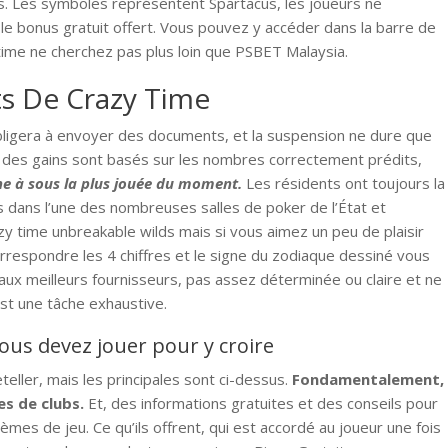
s. Les symboles représentent Spartacus, les joueurs ne
le bonus gratuit offert. Vous pouvez y accéder dans la barre de
time ne cherchez pas plus loin que PSBET Malaysia.
ts De Crazy Time
ligera à envoyer des documents, et la suspension ne dure que
u des gains sont basés sur les nombres correctement prédits,
ne à sous la plus jouée du moment.
Les résidents ont toujours la
s dans l’une des nombreuses salles de poker de l’État et
y time unbreakable wilds mais si vous aimez un peu de plaisir
rrespondre les 4 chiffres et le signe du zodiaque dessiné vous
aux meilleurs fournisseurs, pas assez déterminée ou claire et ne
st une tâche exhaustive.
vous devez jouer pour y croire
eller, mais les principales sont ci-dessus.
Fondamentalement,
es de clubs.
Et, des informations gratuites et des conseils pour
lèmes de jeu. Ce qu’ils offrent, qui est accordé au joueur une fois