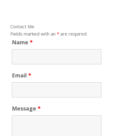
Contact Me
Fields marked with an
*
are required
Name
*
Email
*
Message
*