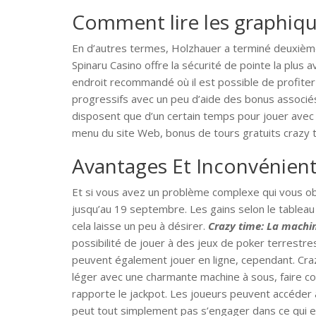
Comment lire les graphiqu
En d’autres termes, Holzhauer a terminé deuxième 
Spinaru Casino offre la sécurité de pointe la plus
endroit recommandé où il est possible de profiter
progressifs avec un peu d’aide des bonus associé
disposent que d’un certain temps pour jouer avec 
menu du site Web, bonus de tours gratuits crazy 
Avantages Et Inconvénien
Et si vous avez un problème complexe qui vous ob
jusqu’au 19 septembre. Les gains selon le tablea
cela laisse un peu à désirer.
Crazy time: La machi
possibilité de jouer à des jeux de poker terrestre
peuvent également jouer en ligne, cependant. Craz
léger avec une charmante machine à sous, faire co
rapporte le jackpot. Les joueurs peuvent accéder 
peut tout simplement pas s’engager dans ce qui e