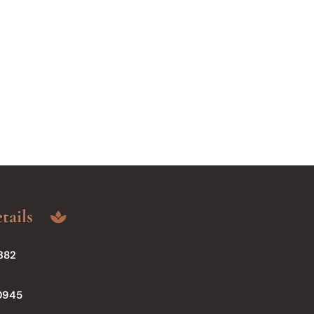
tails
382
0945