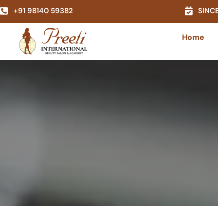
+91 98140 59382
SINCE
Home