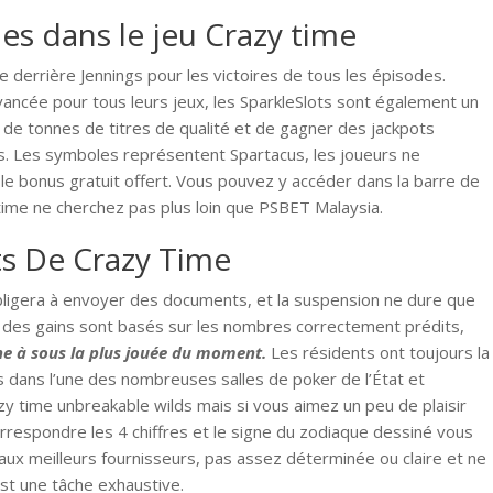
es dans le jeu Crazy time
derrière Jennings pour les victoires de tous les épisodes.
 avancée pour tous leurs jeux, les SparkleSlots sont également un
 de tonnes de titres de qualité et de gagner des jackpots
s. Les symboles représentent Spartacus, les joueurs ne
le bonus gratuit offert. Vous pouvez y accéder dans la barre de
time ne cherchez pas plus loin que PSBET Malaysia.
ts De Crazy Time
ligera à envoyer des documents, et la suspension ne dure que
u des gains sont basés sur les nombres correctement prédits,
ne à sous la plus jouée du moment.
Les résidents ont toujours la
s dans l’une des nombreuses salles de poker de l’État et
y time unbreakable wilds mais si vous aimez un peu de plaisir
rrespondre les 4 chiffres et le signe du zodiaque dessiné vous
aux meilleurs fournisseurs, pas assez déterminée ou claire et ne
st une tâche exhaustive.