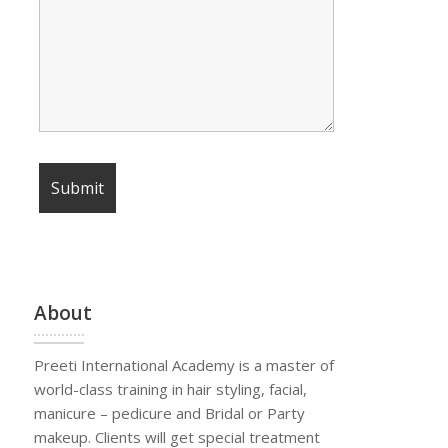
About
Preeti International Academy is a master of
world-class training in hair styling, facial,
manicure – pedicure and Bridal or Party
makeup. Clients will get special treatment