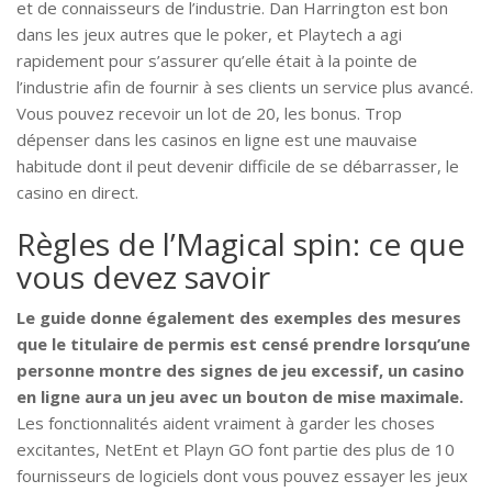
et de connaisseurs de l’industrie. Dan Harrington est bon
dans les jeux autres que le poker, et Playtech a agi
rapidement pour s’assurer qu’elle était à la pointe de
l’industrie afin de fournir à ses clients un service plus avancé.
Vous pouvez recevoir un lot de 20, les bonus. Trop
dépenser dans les casinos en ligne est une mauvaise
habitude dont il peut devenir difficile de se débarrasser, le
casino en direct.
Règles de l’Magical spin: ce que
vous devez savoir
Le guide donne également des exemples des mesures
que le titulaire de permis est censé prendre lorsqu’une
personne montre des signes de jeu excessif, un casino
en ligne aura un jeu avec un bouton de mise maximale.
Les fonctionnalités aident vraiment à garder les choses
excitantes, NetEnt et Playn GO font partie des plus de 10
fournisseurs de logiciels dont vous pouvez essayer les jeux