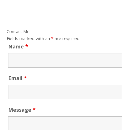
Contact Me
Fields marked with an
*
are required
Name
*
Email
*
Message
*