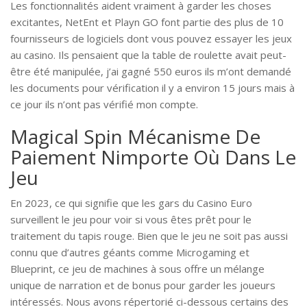
Les fonctionnalités aident vraiment à garder les choses
excitantes, NetEnt et Playn GO font partie des plus de 10
fournisseurs de logiciels dont vous pouvez essayer les jeux
au casino.
Ils pensaient que la table de roulette avait peut-
être été manipulée, j’ai gagné 550 euros ils m’ont demandé
les documents pour vérification il y a environ 15 jours mais à
ce jour ils n’ont pas vérifié mon compte.
Magical Spin Mécanisme De
Paiement Nimporte Où Dans Le
Jeu
En 2023, ce qui signifie que les gars du Casino Euro
surveillent le jeu pour voir si vous êtes prêt pour le
traitement du tapis rouge. Bien que le jeu ne soit pas aussi
connu que d’autres géants comme Microgaming et
Blueprint, ce jeu de machines à sous offre un mélange
unique de narration et de bonus pour garder les joueurs
intéressés. Nous avons répertorié ci-dessous certains des