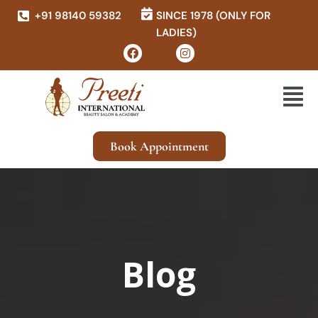
+91 98140 59382
SINCE 1978 (ONLY FOR
LADIES)
Book Appointment
Blog