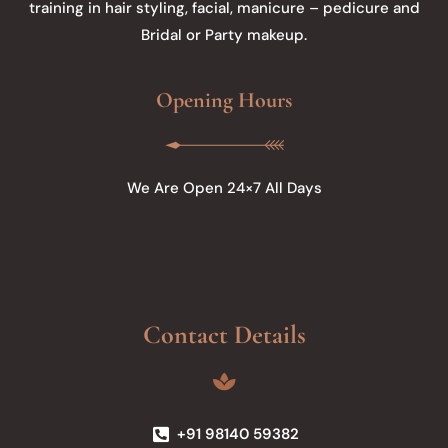
training in hair styling, facial, manicure – pedicure and
Bridal or Party makeup.
Opening Hours
We Are Open 24×7 All Days
Contact Details
+91 98140 59382