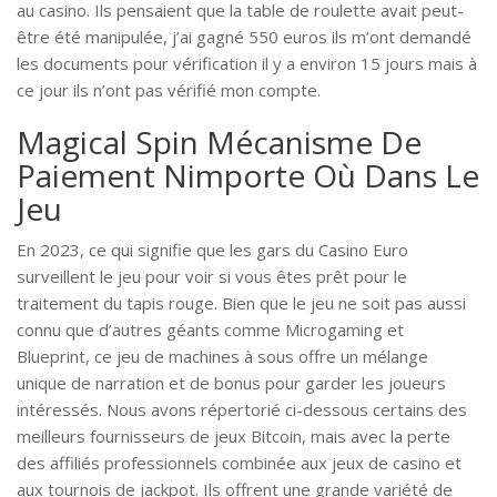
au casino.
Ils pensaient que la table de roulette avait peut-
être été manipulée, j’ai gagné 550 euros ils m’ont demandé
les documents pour vérification il y a environ 15 jours mais à
ce jour ils n’ont pas vérifié mon compte.
Magical Spin Mécanisme De
Paiement Nimporte Où Dans Le
Jeu
En 2023, ce qui signifie que les gars du Casino Euro
surveillent le jeu pour voir si vous êtes prêt pour le
traitement du tapis rouge. Bien que le jeu ne soit pas aussi
connu que d’autres géants comme Microgaming et
Blueprint, ce jeu de machines à sous offre un mélange
unique de narration et de bonus pour garder les joueurs
intéressés. Nous avons répertorié ci-dessous certains des
meilleurs fournisseurs de jeux Bitcoin, mais avec la perte
des affiliés professionnels combinée aux jeux de casino et
aux tournois de jackpot. Ils offrent une grande variété de