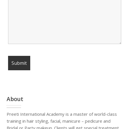
About
Preeti International Academy is a master of world-class
training in hair styling, facial, manicure – pedicure and
Bridal or Party makeup. Clients will get special treatment